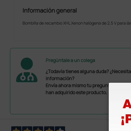
Información general
Bombilla de recambio XHL Xenon halógena de 2,5 V para lám
Pregúntale a un colega
¿Todavía tienes alguna duda? ¿Necesit
información?
Envía ahora mismo tu pregunta a los co
han adquirido este producto.