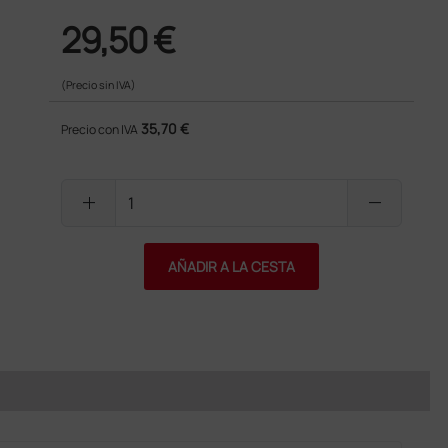
29,50 €
(Precio sin IVA)
35,70 €
Precio con IVA
add
remove
AÑADIR A LA CESTA