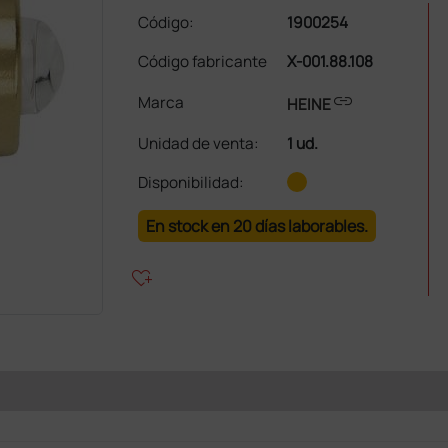
Código:
1900254
Código fabricante
X-001.88.108
link
Marca
HEINE
Unidad de venta
:
1 ud.
Disponibilidad:
En stock en 20 días laborables.
heart_plus