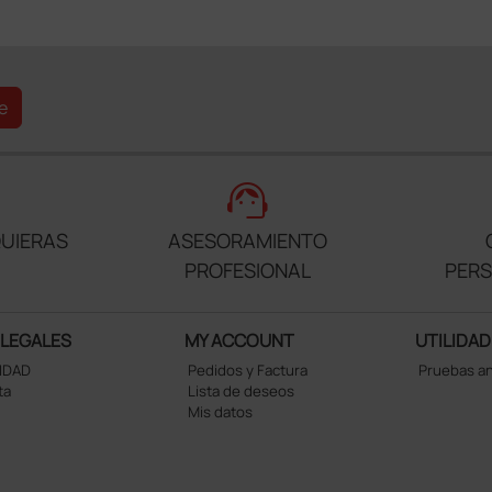
e
support_agent
UIERAS
ASESORAMIENTO
PROFESIONAL
PER
 LEGALES
MY ACCOUNT
UTILIDAD
CIDAD
Pedidos y Factura
Pruebas a
ta
Lista de deseos
Mis datos