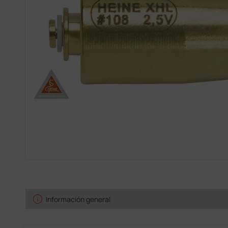
info
Información general