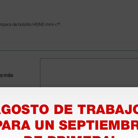
para de bolsillo HEINE mini-c®.
as más
legas que ya