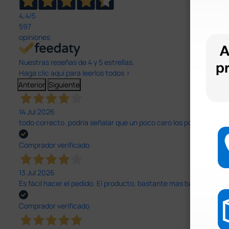
4,4
/5
597
opiniones
Nuestras reseñas de 4 y 5 estrellas.
Haga clic aquí para leerlos todos >
Anterior
Siguiente
14 Jul 2026
todo correcto. podria señalar que un poco caro los portes y el pl
Comprador verificado
13 Jul 2026
Es fácil hacer el pedido. El producto, bastante mas barato que 
Comprador verificado