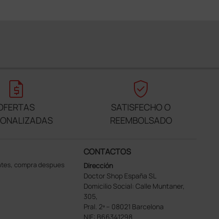
request_quote
verified_user
OFERTAS
SATISFECHO O
SONALIZADAS
REEMBOLSADO
CONTACTOS
ntes, compra despues
Dirección
Doctor Shop España SL
Domicilio Social: Calle Muntaner,
305,
Pral. 2ª – 08021 Barcelona
NIF: B66341298