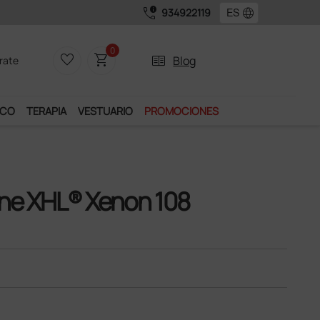
call_quality
language
934922119
Únete al programa Ds Pl
0
favorite_border
shopping_cart
two_pager
Blog
rate
ICO
TERAPIA
VESTUARIO
PROMOCIONES
ne XHL® Xenon 108