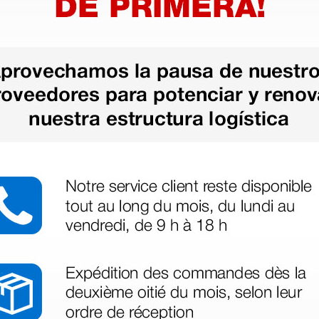
azo de entrega se alarga.
en otras plataformas de material médico. Pero el envío cuesta más del 