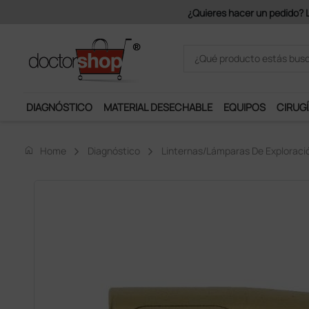
¿Quieres hacer un pedido? Los portes son
DIAGNÓSTICO
MATERIAL DESECHABLE
EQUIPOS
CIRUGÍ
home
Home
Diagnóstico
Linternas/lámparas De Exploraci