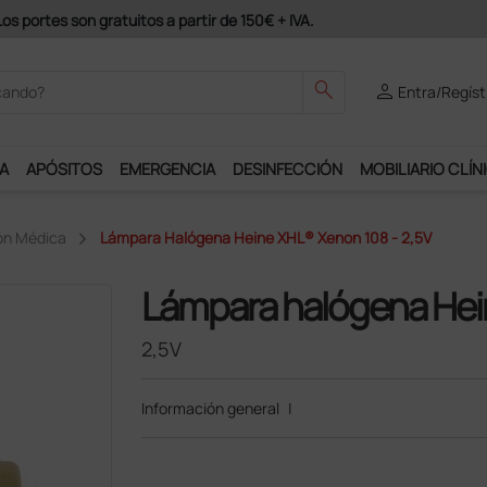
 gratuitos a partir de 150€ + IVA.
search
person
Entra/Regíst
A
APÓSITOS
EMERGENCIA
DESINFECCIÓN
MOBILIARIO CLÍN
ón Médica
Lámpara Halógena Heine XHL® Xenon 108 - 2,5V
Lámpara halógena Hei
2,5V
Información general
|