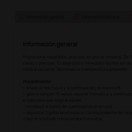
info
assignment
w
Información general
Información técnica
Información general
Proporciona resultados precisos en pocos minutos. De fác
claras y precisas. El diagnóstico inmediato facilita las 
visita al paciente. Se conserva a temperatura ambiente.
Procedimiento
• Añadir el reactivo A y, a continuación, el reactivo B
• girar el tampón 10 veces, esperar 1 minuto y, a continu
el tubo para que salga el líquido
• introducir la punta del cuentagotas en el tubo
• depositar 3 gotas en el espacio correspondiente del reci
• leer el resultado transcurridos 5 minutos.