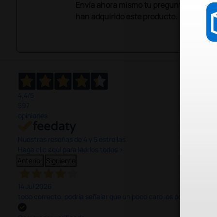
Envía ahora mismo tu pregunta a los co
han adquirido este producto.
4,4
/5
597
opiniones
Nuestras reseñas de 4 y 5 estrellas.
Haga clic aquí para leerlos todos >
Anterior
Siguiente
14 Jul 2026
todo correcto. podria señalar que un poco caro los portes y el pl