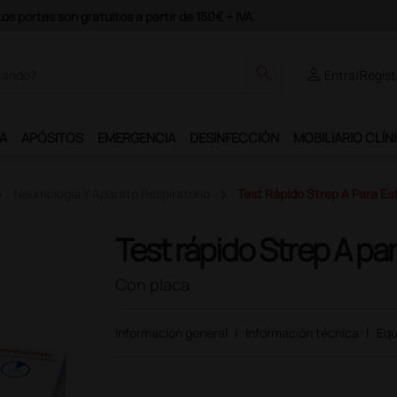
odrás disfrutar de muchos servicios exclusivos.
search
person
Entra/Regíst
A
APÓSITOS
EMERGENCIA
DESINFECCIÓN
MOBILIARIO CLÍN
Neumología Y Aparato Respiratorio
Test Rápido Strep A Para Es
Test rápido Strep A pa
Con placa
Información general
|
Información técnica
|
Equ