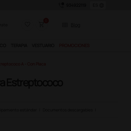
call_quality
language
934922119
0
favorite_border
shopping_cart
two_pager
Blog
rate
ICO
TERAPIA
VESTUARIO
PROMOCIONES
treptococo A - Con Placa
ra Estreptococo
ipamiento estándar
|
Documentos descargables
|