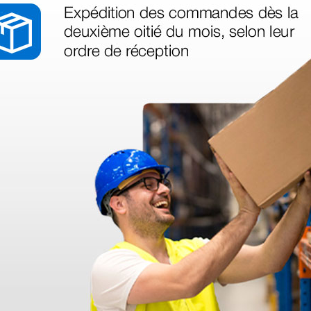
legas que ya
azo de entrega se alarga.