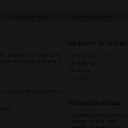
ork
save_alt
Equipamiento estándar
Documentos descargables
Equipamiento estánda
il utilización, con indicaciones
• 20 placas para pruebas
opciones de tratamiento durante la
• 20 tampones
• 2 reactivos
• 20 tubos
ación, extraer el tampón apretando
Información técnica
piente
• Sensibilidad relativa: 94% (88
• Precisión: 97% (96-98%)
• Especificidad relativa: 98% (