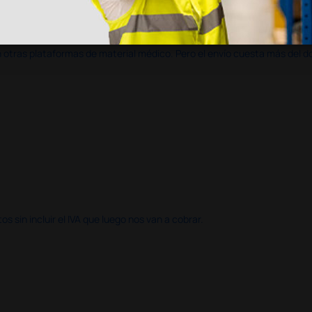
en otras plataformas de material médico. Pero el envío cuesta más del 
 sin incluir el IVA que luego nos van a cobrar.