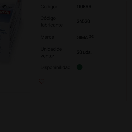
Código:
110866
Código
24520
fabricante
link
Marca
GIMA
Unidad de
20 uds.
venta
:
Disponibilidad:
heart_plus