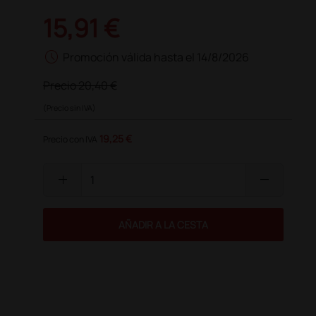
15,91 €
schedule
Promoción válida hasta el 14/8/2026
Precio
20,40 €
(Precio sin IVA)
19,25 €
Precio con IVA
add
remove
AÑADIR A LA CESTA