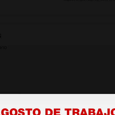
s
rio