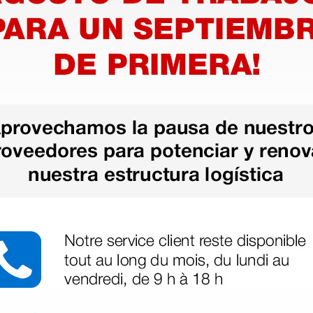
 A para
en tiras
25 uds.
as más