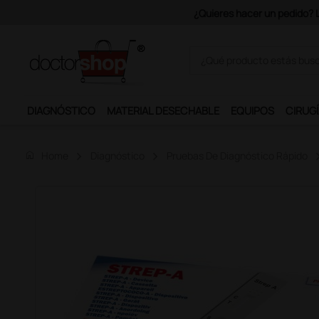
Únete al programa Ds Plus y p
DIAGNÓSTICO
MATERIAL DESECHABLE
EQUIPOS
CIRUGÍ
home
Home
Diagnóstico
Pruebas De Diagnóstico Rápido