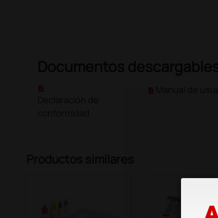
Documentos descargable
Manual de usua
Declaración de
conformidad
Productos similares