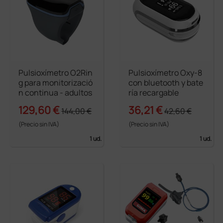
Pulsioxímetro O2Rin
Pulsioxímetro Oxy-8
g para monitorizació
con bluetooth y bate
n continua - adultos
ría recargable
129,60 €
36,21 €
144,00 €
42,60 €
(Precio sin IVA)
(Precio sin IVA)
1 ud.
1 ud.