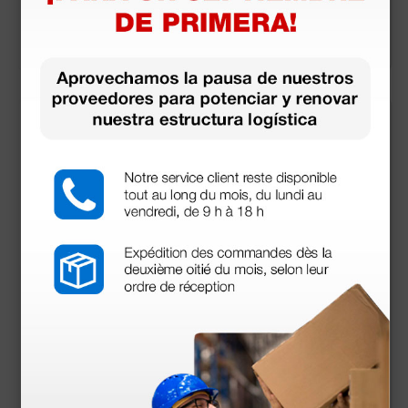
53,00 €
14,49 €
100,00 €
21,00 €
(Precio sin IVA)
(Precio sin IVA)
1 ud.
1 ud.
más opciones
Sonda SpO2 para pul
Pulsioxímetro Oxy-2
sioxímetro Oxy 10
38,80 €
15,15 €
23,30 €
(Precio sin IVA)
(Precio sin IVA)