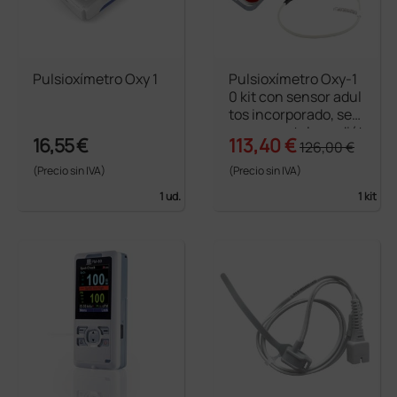
Pulsioxímetro Oxy 1
Pulsioxímetro Oxy-1
0 kit con sensor adul
tos incorporado, sen
sor neonatal y pediát
16,55 €
113,40 €
126,00 €
rico en goma
(Precio sin IVA)
(Precio sin IVA)
1 ud.
1 kit