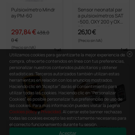
Pulsioxímetro Mindr
Sensor neonatal par
ay PM-60
a pulsioxímetros SAT
-500, OXY 200 y OXY
50 - reutilizable
297,84 €
26,10 €
438,0
0 €
(Precio sin IVA)
(Precio sin IVA)
1 ud.
1 ud.
cancel
Utilizamos cookies para garantizarte la mejor experiencia de
compra, ofrecerte contenidos en línea con tus preferencias,
personalizar nuestros contenidos publicitarios y obtener
estadísticas. Terceros autorizados también utilizan estas
herramientas en relación con los anuncios mostrados.
Haciendo clic en “Aceptar” darás el consentimiento para
utilizar todas las cookies. Haciendo clic en “Personalizar
Cookies” es posible personalizar tus preferencias de uso de
las cookies. Para más información puedes visitar la página
Cookies policy
y
Privacidad
. Al cerrar este banner rechazas
todas las cookies excepto las estrictamente necesarias para
el correcto funcionamiento durante tu sesión.
Pulsioxímetro Oxy-1
Sensor SpO2 para p
Aceptar
00 - con índice de pe
ulsioxímetros Oxy 20