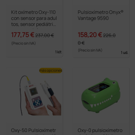
Kit oxímetro Oxy-110
Pulsioxímetro Onyx®
con sensor para adul
Vantage 9590
tos, sensor pediátric
o y neonatal
177,75 €
158,20 €
237,00 €
226,0
0 €
(Precio sin IVA)
(Precio sin IVA)
1 kit
1 ud.
más opciones
Oxy-50 Pulsioxímetr
Oxy-0 pulsioxímetro