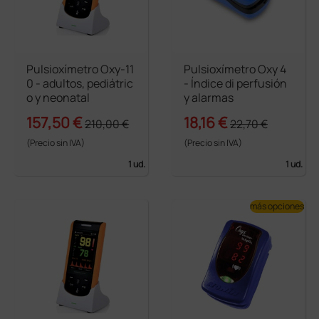
Pulsioxímetro Oxy-11
Pulsioxímetro Oxy 4
0 - adultos, pediátric
- Índice di perfusión
o y neonatal
y alarmas
157,50 €
18,16 €
210,00 €
22,70 €
(Precio sin IVA)
(Precio sin IVA)
1 ud.
1 ud.
más opciones