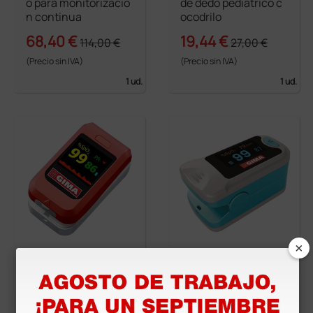
o para monitorizació
de dedo pediátrico c
n continua
ocodrilo
68,40 €
19,44 €
114,00 €
27,00 €
(Precio sin IVA)
(Precio sin IVA)
1 ud.
1 ud.
×
Pulsioxímetro Oxy 10
Pulsioxímetro Oxy-3
- wireless - opción d
Gima
e medición con sens
ores externos