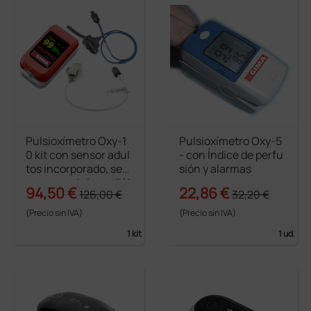
Pulsioxímetro Oxy-1
Pulsioxímetro Oxy-5
0 kit con sensor adul
- con Índice de perfu
tos incorporado, sen
sión y alarmas
sor neonatal y pediát
94,50 €
22,86 €
126,00 €
32,20 €
rico a clip
(Precio sin IVA)
(Precio sin IVA)
1 kit
1 ud.