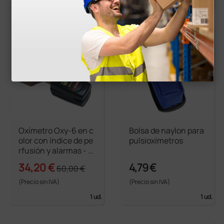
1 ud.
1 ud.
Oxímetro Oxy-6 en c
Bolsa de naylon para
olor con índice de pe
pulsioxímetros
rfusión y alarmas - a
dultos
34,20 €
4,79 €
60,00 €
(Precio sin IVA)
(Precio sin IVA)
1 ud.
1 ud.