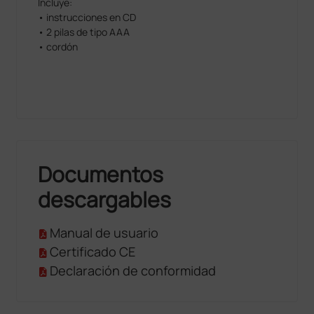
Incluye:
esporádicas rápidas y fáciles.
• instrucciones en CD
• 2 pilas de tipo AAA
Portátil
• cordón
El Onyx Vantage es ligero y pesa menos de 57
gramos, por lo que es posible llevárselo a cualquier
parte.
Documentos
descargables
Manual de usuario
Certificado CE
Declaración de conformidad