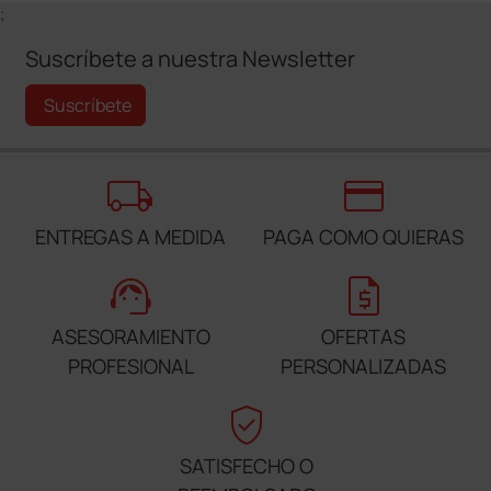
;
Suscríbete a nuestra Newsletter
Suscríbete
local_shipping
credit_card
ENTREGAS A MEDIDA
PAGA COMO QUIERAS
support_agent
request_quote
ASESORAMIENTO
OFERTAS
PROFESIONAL
PERSONALIZADAS
verified_user
SATISFECHO O