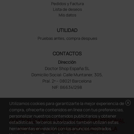
Pedidos y Factura
Lista de deseos
Mis datos
UTILIDAD
Pruebas antes, compra despues
CONTACTOS
Dirección
Doctor Shop España SL
Domicilio Social: Calle Muntaner, 305,
Pral. 2ª – 08021 Barcelona
NIF: B66341298
cancel
Utilizamos cookies para garantizarte la mejor experiencia de
compra, ofrecerte contenidos en línea con tus preferencias,
personalizar nuestros contenidos publicitarios y obtener
DOCTOR SHOP ES UN SITIO WEB PROFESIONAL
estadísticas. Terceros autorizados también utilizan estas
DEDICADO A LA PROFESIÓN MÉDICA Y LA
herramientas en relación con los anuncios mostrados.