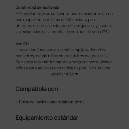
Durabilidad demostrada
El Onyx Vantage es suficientemente resistente como
para soportar un mínimo de 50 caídas y para
utilizarse en las situaciones más exigentes, y supera
las exigencias de la prueba de entrada de agua IP32.
Versátil
Una unidad funciona en la más amplia variedad de
pacientes, desde niños hasta adultos de gran talla.
Se ajusta automáticamente a cada paciente (desde
niños hasta adultos) con rapidez y precisión, en una
amplia variedad de grosores de dedo: de 8 a 25,4 mm
Mostrar más
(0,3 a 1,0 pulg.).
Compatible con
Eficiente
Hasta 6000 mediciones esporádicas o 36 horas de
• Bolsa de naylon para pulsioxímetros
funcionamiento continuo con dos pilas AAA.
Encendido y apagado automático
Equipamiento estándar
No hay ningún botón de encendido/ apagado. Basta
con introducir el dedo para obtener mediciones