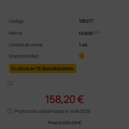
Código:
106277
link
Marca
NONIN
Unidad de venta
:
1 ud.
Disponibilidad:
En stock en 15 días laborables.
heart_plus
158,20 €
schedule
Promoción válida hasta el 14/8/2026
Precio
226,00 €