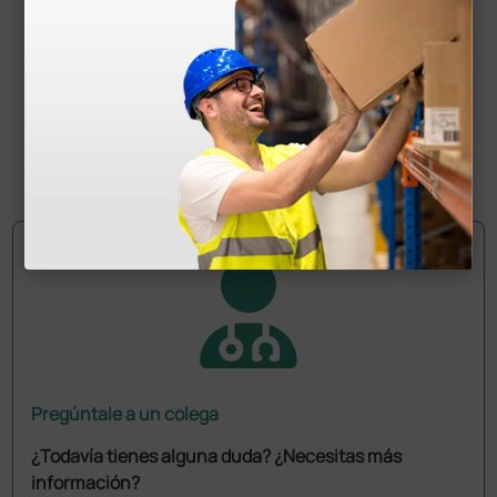
Pulsioxímetro Oxy-50 - Monitorización continua
con alarmas y conexión USB
68,40 €
114,00 €
(Precio sin IVA)
1 ud.
Pregúntale a un colega
¿Todavía tienes alguna duda? ¿Necesitas más
información?