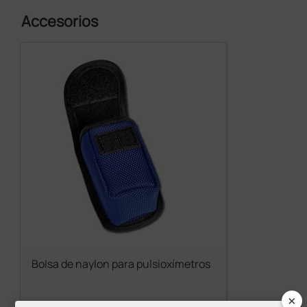
Accesorios
Bolsa de naylon para pulsioxímetros
×