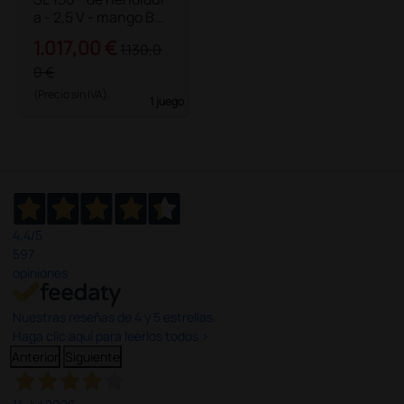
a - 2,5 V - mango Bet
a
1.017,00 €
1.130,0
0 €
(Precio sin IVA)
1 juego
4,4
/5
597
opiniones
Nuestras reseñas de 4 y 5 estrellas.
Haga clic aquí para leerlos todos >
Anterior
Siguiente