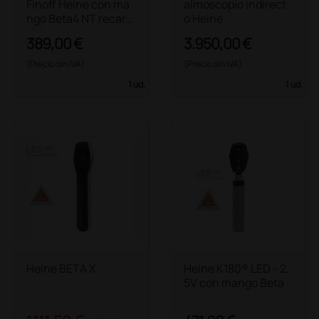
Finoff Heine con ma
almoscopio indirect
ngo Beta4 NT recarg
o Heine
able
389,00 €
3.950,00 €
(Precio sin IVA)
(Precio sin IVA)
1 ud.
1 ud.
Heine BETA X
Heine K180® LED - 2,
5V con mango Beta