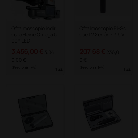
Oftalmoscopio indir
Oftalmoscopio Ri-Sc
ecto Heine Omega 5
ope L2 Xenón - 3,5 V
00® LED
3.456,00 €
207,68 €
3.84
236,0
0,00 €
0 €
(Precio sin IVA)
(Precio sin IVA)
1 ud.
1 ud.