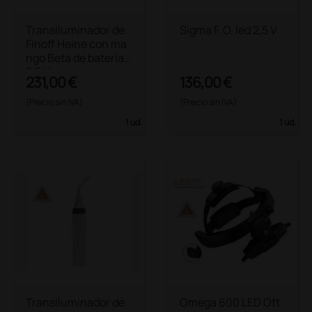
Transiluminador de
Sigma F. O. led 2,5 V
Finoff Heine con ma
ngo Beta de batería
2,5 V
231,00 €
136,00 €
(Precio sin IVA)
(Precio sin IVA)
1 ud.
1 ud.
Transiluminador de
Omega 600 LED Oft