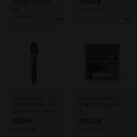
1.111,50 €
471,00 €
1.170,0
0 €
(Precio sin IVA)
(Precio sin IVA)
1 ud.
1 ud.
Sigma F. O. LED - 2,5
Heine Beta 200 F.O. -
V - con mango recar
3,5V con mango BET
gale y funda - negro
A
131,00 €
810,00 €
(Precio sin IVA)
(Precio sin IVA)