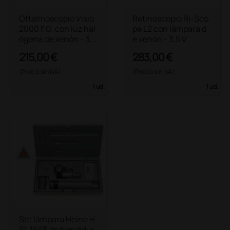
Oftalmoscopio Visio
Retinoscopio Ri-Sco
2000 F.O. con luz hal
pe L2 con lámpara d
ógena de xenón - 3,5
e xenón - 3,5 V
V
215,00 €
283,00 €
(Precio sin IVA)
(Precio sin IVA)
1 ud.
1 ud.
Set lámpara Heine H
SL 150® de hendidur