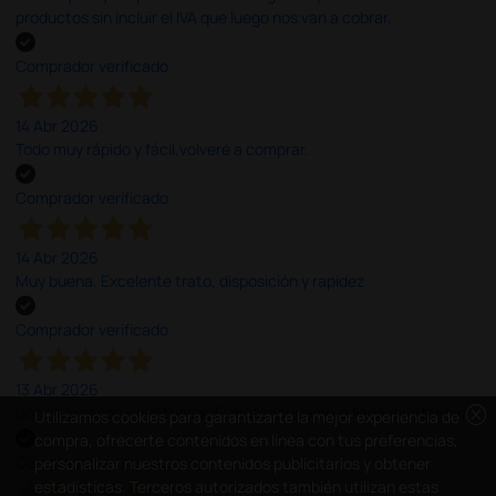
productos sin incluir el IVA que luego nos van a cobrar.
Comprador verificado
14 Abr 2026
Todo muy rápido y fácil,volveré a comprar.
Comprador verificado
14 Abr 2026
Muy buena. Excelente trato, disposición y rapidez
Comprador verificado
13 Abr 2026
cancel
Son muy serios y puntuales. El material siempre llega muy bien¡¡¡
Utilizamos cookies para garantizarte la mejor experiencia de
compra, ofrecerte contenidos en línea con tus preferencias,
Comprador verificado
personalizar nuestros contenidos publicitarios y obtener
estadísticas. Terceros autorizados también utilizan estas