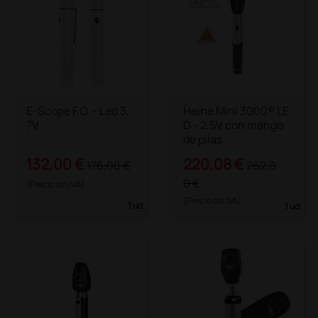
E-Scope F.O. - Led 3,
Heine Mini 3000® LE
7V
D - 2,5V con mango
de pilas
132,00 €
220,08 €
176,00 €
262,0
0 €
(Precio sin IVA)
(Precio sin IVA)
1 ud.
1 ud.