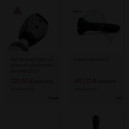
Set de diagnóstico H
Iridoscopio Wi-Fi
eine con oftalmosco
pio Beta 200S
721,60 €
410,31 €
820,00 €
423,00 €
(Precio sin IVA)
(Precio sin IVA)
1 juego
1 ud.