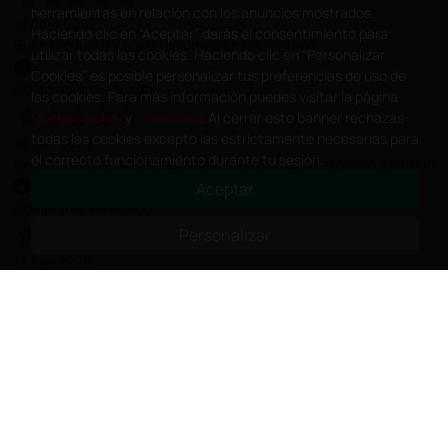
herramientas en relación con los anuncios mostrados.
13 Abr 2026
Haciendo clic en “Aceptar” darás el consentimiento para
Buen producto y envío rápido y bien presentado
utilizar todas las cookies. Haciendo clic en “Personalizar
Cookies” es posible personalizar tus preferencias de uso de
Comprador verificado
las cookies. Para más información puedes visitar la página
Cookies policy
y
Privacidad
. Al cerrar este banner rechazas
todas las cookies excepto las estrictamente necesarias para
16 Mar 2026
el correcto funcionamiento durante tu sesión.
excelente en 3 días tengo el insumo en casa, buen precio y calidad
Aceptar
Comprador verificado
Personalizar
13 Ago 2025
HE ENCONTRADO TODO LO QUE NECESITABA. ENVÍO RÁPIDO Y
BIEN EMBALADO. MUY BIEN TODO.
Comprador verificado
;
Suscríbete a nuestra Newsletter