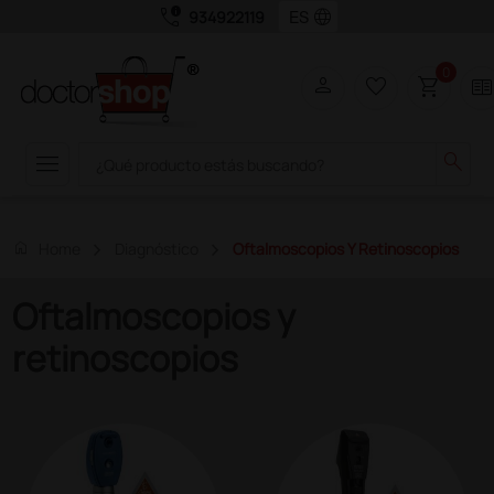
call_quality
language
934922119
0
person
favorite_border
shopping_cart
two_page
menu
search
home
Home
Diagnóstico
Oftalmoscopios Y Retinoscopios
Oftalmoscopios y
retinoscopios