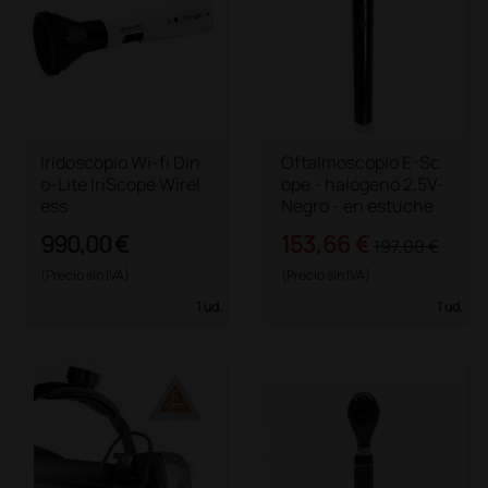
Iridoscopio Wi-fi Din
Oftalmoscopio E-Sc
o-Lite IriScope Wirel
ope - halógeno 2,5V-
ess
Negro - en estuche
990,00 €
153,66 €
197,00 €
(Precio sin IVA)
(Precio sin IVA)
1 ud.
1 ud.