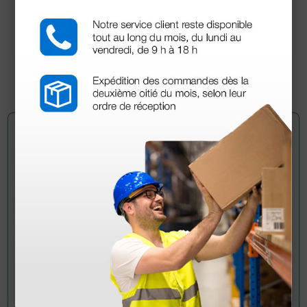
96,05 €
113,00 €
(Precio sin IVA)
1 ud.
Pregúntale a un colega
¿Todavía tienes alguna duda? ¿Necesitas más
información?
Envía ahora mismo tu pregunta a los colegas que ya
han adquirido este producto.