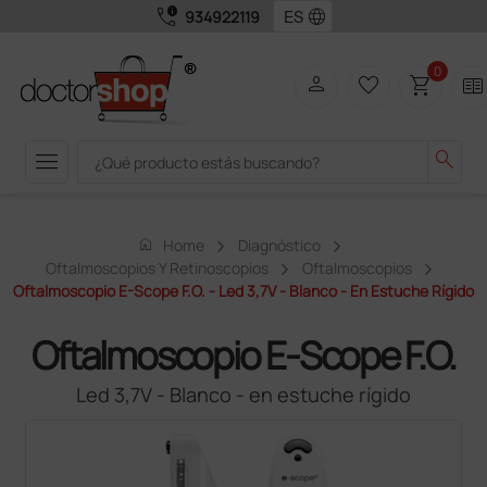
call_quality
language
934922119
0
person
favorite_border
shopping_cart
two_pager
menu
search
home
Home
Diagnóstico
Oftalmoscopios Y Retinoscopios
Oftalmoscopios
Oftalmoscopio E-Scope F.O. - Led 3,7V - Blanco - En Estuche Rígido
Oftalmoscopio E-Scope F.O.
Led 3,7V - Blanco - en estuche rígido