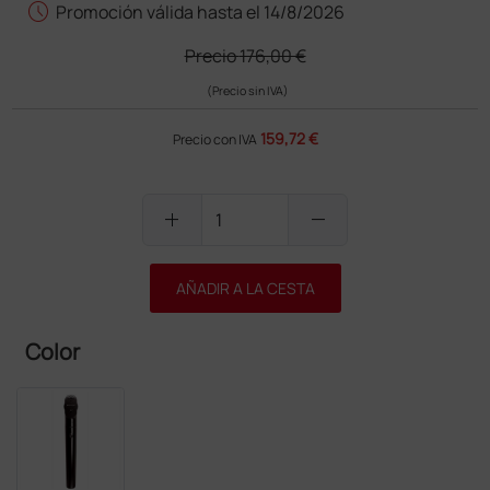
schedule
Promoción válida hasta el 14/8/2026
Precio
176,00 €
(Precio sin IVA)
159,72 €
Precio con IVA
add
remove
AÑADIR A LA CESTA
Color