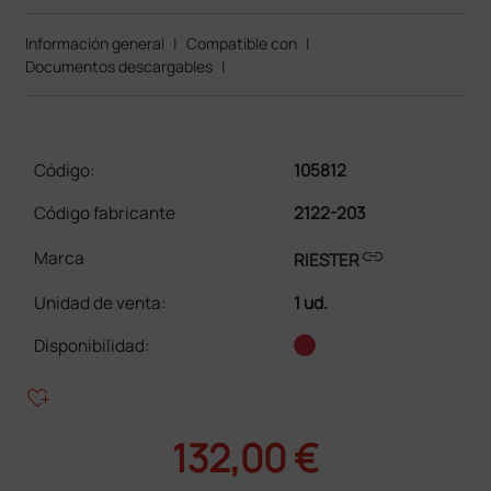
Información general
|
Compatible con
|
Documentos descargables
|
Código:
105812
Código fabricante
2122-203
link
Marca
RIESTER
Unidad de venta
:
1 ud.
Disponibilidad:
heart_plus
132,00 €