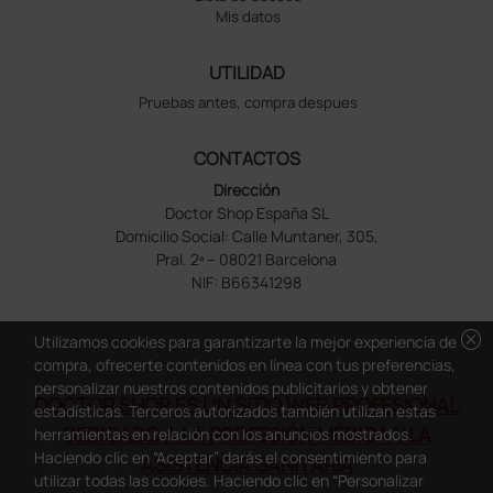
Mis datos
UTILIDAD
Pruebas antes, compra despues
CONTACTOS
Dirección
Doctor Shop España SL
Domicilio Social: Calle Muntaner, 305,
Pral. 2ª – 08021 Barcelona
NIF: B66341298
cancel
Utilizamos cookies para garantizarte la mejor experiencia de
compra, ofrecerte contenidos en línea con tus preferencias,
personalizar nuestros contenidos publicitarios y obtener
DOCTOR SHOP ES UN SITIO WEB PROFESIONAL
estadísticas. Terceros autorizados también utilizan estas
DEDICADO A LA PROFESIÓN MÉDICA Y LA
herramientas en relación con los anuncios mostrados.
Haciendo clic en “Aceptar” darás el consentimiento para
ASISTENCIA SANITARIA
utilizar todas las cookies. Haciendo clic en “Personalizar