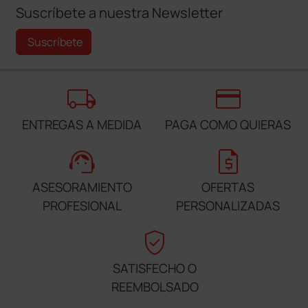
Suscríbete a nuestra Newsletter
Suscríbete
local_shipping
credit_card
ENTREGAS A MEDIDA
PAGA COMO QUIERAS
support_agent
request_quote
ASESORAMIENTO
OFERTAS
PROFESIONAL
PERSONALIZADAS
verified_user
SATISFECHO O
REEMBOLSADO