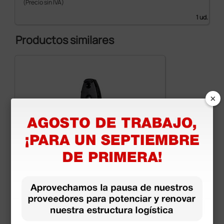
(Precio sin IVA)
1 ud.
Productos similares
×
Oftalmoscopio Sigma F.O. 2,5 V