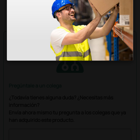
(Precio sin IVA)
1 ud.
Pregúntale a un colega
¿Todavía tienes alguna duda? ¿Necesitas más
información?
Envía ahora mismo tu pregunta a los colegas que ya
han adquirido este producto.