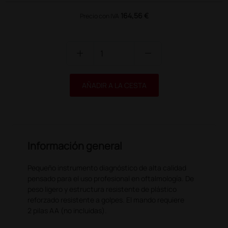
164,56 €
Precio con IVA
add
remove
AÑADIR A LA CESTA
Información general
Pequeño instrumento diagnóstico de alta calidad
pensado para el uso profesional en oftalmología. De
peso ligero y estructura resistente de plástico
reforzado resistente a golpes. El mando requiere
2 pilas AA (no incluidas).