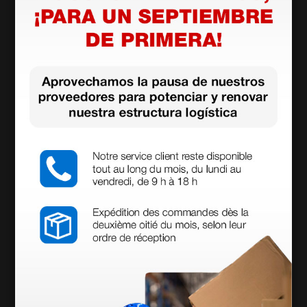
Productos similares
Oftalmoscopio E-Scope F.O. - Led 3,7V - Blanco -
en estuche rígido
132,00 €
176,00 €