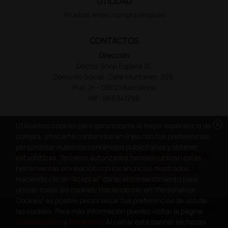
UTILIDAD
Pruebas antes, compra despues
CONTACTOS
Dirección
Doctor Shop España SL
Domicilio Social: Calle Muntaner, 305,
Pral. 2ª – 08021 Barcelona
NIF: B66341298
cancel
Utilizamos cookies para garantizarte la mejor experiencia de
compra, ofrecerte contenidos en línea con tus preferencias,
personalizar nuestros contenidos publicitarios y obtener
DOCTOR SHOP ES UN SITIO WEB PROFESIONAL
estadísticas. Terceros autorizados también utilizan estas
DEDICADO A LA PROFESIÓN MÉDICA Y LA
herramientas en relación con los anuncios mostrados.
Haciendo clic en “Aceptar” darás el consentimiento para
ASISTENCIA SANITARIA
utilizar todas las cookies. Haciendo clic en “Personalizar
Cookies” es posible personalizar tus preferencias de uso de
Copyright Doctor Shop España 2005-2026 - Todos los derechos
las cookies. Para más información puedes visitar la página
reservados - NIF.: B66341298
Cookies policy
y
Privacidad
. Al cerrar este banner rechazas