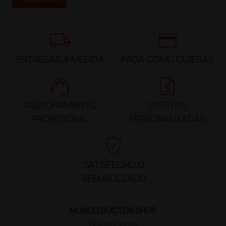
local_shipping
credit_card
ENTREGAS A MEDIDA
PAGA COMO QUIERAS
support_agent
request_quote
ASESORAMIENTO
OFERTAS
PROFESIONAL
PERSONALIZADAS
verified_user
SATISFECHO O
REEMBOLSADO
MUNDO DOCTOR SHOP
Quiénes somos