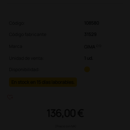
Código:
108580
Código fabricante
31529
link
Marca
GIMA
Unidad de venta
:
1 ud.
Disponibilidad:
En stock en 15 días laborables.
heart_plus
136,00 €
(Precio sin IVA)