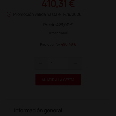
410,31 €
schedule
Promoción válida hasta el 14/8/2026
Precio
423,00 €
(Precio sin IVA)
496,48 €
Precio con IVA
add
remove
AÑADIR A LA CESTA
Información general