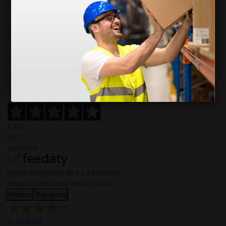
Envía tu pregunta
4,4
/5
597
opiniones
Nuestras reseñas de 4 y 5 estrellas.
Haga clic aquí para leerlos todos >
Anterior
Siguiente
14 Jul 2026