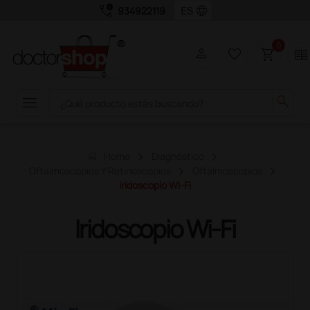
call_quality
language
934922119
0
person
favorite_border
shopping_cart
two_pager
menu
search
home
Home
Diagnóstico
Oftalmoscopios Y Retinoscopios
Oftalmoscopios
Iridoscopio Wi-Fi
Iridoscopio Wi-Fi