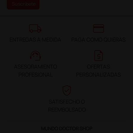
Suscríbete
local_shipping
credit_card
ENTREGAS A MEDIDA
PAGA COMO QUIERAS
support_agent
request_quote
ASESORAMIENTO
OFERTAS
PROFESIONAL
PERSONALIZADAS
verified_user
SATISFECHO O
REEMBOLSADO
MUNDO DOCTOR SHOP