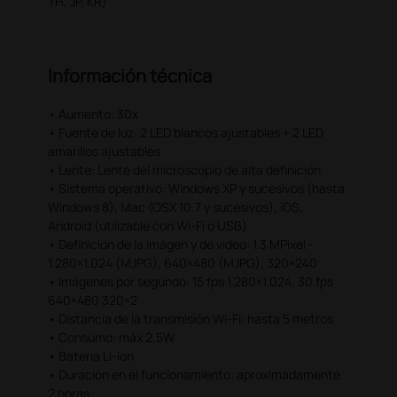
TH, JP, KR)
Información técnica
• Aumento: 30x
• Fuente de luz: 2 LED blancos ajustables + 2 LED
amarillos ajustables
• Lente: Lente del microscopio de alta definición
• Sistema operativo: Windows XP y sucesivos (hasta
Windows 8), Mac (OSX 10.7 y sucesivos), iOS,
Android (utilizable con Wi-Fi o USB)
• Definición de la imágen y de video: 1.3 MPixel -
1.280×1.024 (MJPG), 640×480 (MJPG), 320×240
• Imágenes por segundo: 15 fps 1.280×1.024, 30 fps
640×480 320×2
• Distancia de la transmisión Wi-Fi: hasta 5 metros
• Consumo: máx 2,5W
• Bateria Li-ion
• Duración en el funcionamiento: aproximadamente
2 horas