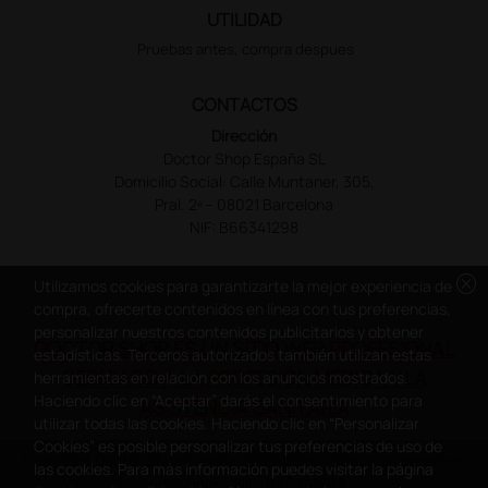
UTILIDAD
Pruebas antes, compra despues
CONTACTOS
Dirección
Doctor Shop España SL
Domicilio Social: Calle Muntaner, 305,
Pral. 2ª – 08021 Barcelona
NIF: B66341298
cancel
Utilizamos cookies para garantizarte la mejor experiencia de
compra, ofrecerte contenidos en línea con tus preferencias,
personalizar nuestros contenidos publicitarios y obtener
DOCTOR SHOP ES UN SITIO WEB PROFESIONAL
estadísticas. Terceros autorizados también utilizan estas
DEDICADO A LA PROFESIÓN MÉDICA Y LA
herramientas en relación con los anuncios mostrados.
Haciendo clic en “Aceptar” darás el consentimiento para
ASISTENCIA SANITARIA
utilizar todas las cookies. Haciendo clic en “Personalizar
Cookies” es posible personalizar tus preferencias de uso de
Copyright Doctor Shop España 2005-2026 - Todos los derechos
las cookies. Para más información puedes visitar la página
reservados - NIF.: B66341298