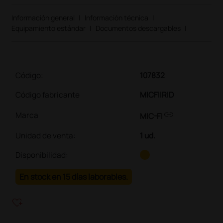
Información general
|
Información técnica
|
Equipamiento estándar
|
Documentos descargables
|
Código:
107832
Código fabricante
MICFIIRID
link
Marca
MIC-FI
Unidad de venta
:
1 ud.
Disponibilidad:
En stock en 15 días laborables.
heart_plus