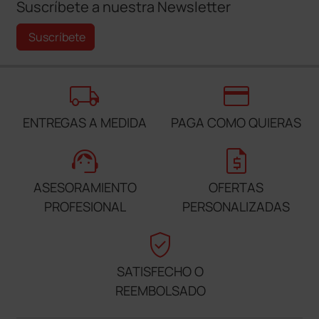
Suscríbete a nuestra Newsletter
Suscríbete
local_shipping
credit_card
ENTREGAS A MEDIDA
PAGA COMO QUIERAS
support_agent
request_quote
ASESORAMIENTO
OFERTAS
PROFESIONAL
PERSONALIZADAS
verified_user
SATISFECHO O
REEMBOLSADO