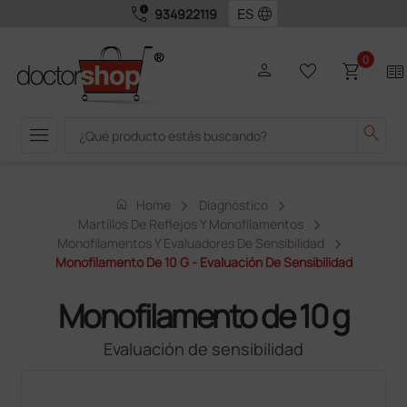
call_quality
language
934922119
0
person
favorite_border
shopping_cart
two_pager
menu
search
home
Home
Diagnóstico
Martillos De Reflejos Y Monofilamentos
Monofilamentos Y Evaluadores De Sensibilidad
Monofilamento De 10 G - Evaluación De Sensibilidad
Monofilamento de 10 g
Evaluación de sensibilidad