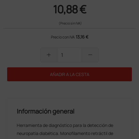
10,88 €
(Precio sin IVA)
13,16 €
Precio con IVA
add
remove
AÑADIR A LA CESTA
Información general
Herramienta de diagnóstico para la detección de
neuropatía diabética. Monofilamento retráctil de