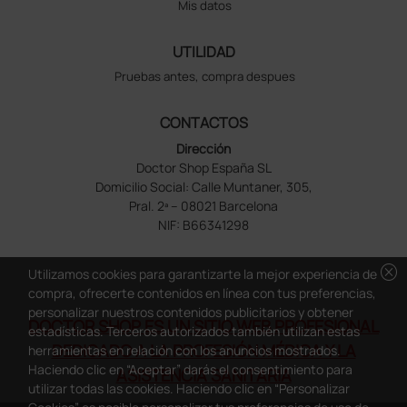
Mis datos
UTILIDAD
Pruebas antes, compra despues
CONTACTOS
Dirección
Doctor Shop España SL
Domicilio Social: Calle Muntaner, 305,
Pral. 2ª – 08021 Barcelona
NIF: B66341298
cancel
Utilizamos cookies para garantizarte la mejor experiencia de
compra, ofrecerte contenidos en línea con tus preferencias,
personalizar nuestros contenidos publicitarios y obtener
DOCTOR SHOP ES UN SITIO WEB PROFESIONAL
estadísticas. Terceros autorizados también utilizan estas
DEDICADO A LA PROFESIÓN MÉDICA Y LA
herramientas en relación con los anuncios mostrados.
Haciendo clic en “Aceptar” darás el consentimiento para
ASISTENCIA SANITARIA
utilizar todas las cookies. Haciendo clic en “Personalizar