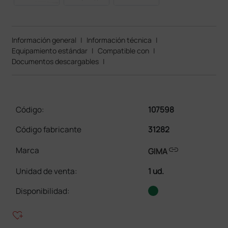
Información general
|
Información técnica
|
Equipamiento estándar
|
Compatible con
|
Documentos descargables
|
Código:
107598
Código fabricante
31282
link
Marca
GIMA
Unidad de venta
:
1 ud.
Disponibilidad:
heart_plus