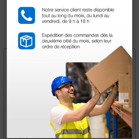
15,82 €
22,60 €
(Precio sin IVA)
1 ud.
Pregúntale a un colega
¿Todavía tienes alguna duda? ¿Necesitas más
información?
Envía ahora mismo tu pregunta a los colegas que ya
han adquirido este producto.