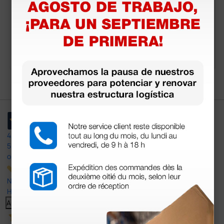
Hz
e aleación - 5 uds.
52,00 €
279,00 €
372,0
0 €
(Precio sin IVA)
(Precio sin IVA)
1 ud.
1 ud.
4,4
/5
597
opiniones
Nuestras reseñas de 4 y 5 estrellas.
Haga clic aquí para leerlos todos >
Anterior
Siguiente