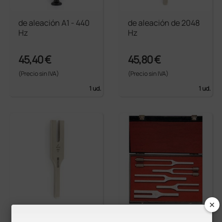
de aleación A1 - 440
de aleación de 2048
Hz
Hz
45,40 €
45,80 €
(Precio sin IVA)
(Precio sin IVA)
1 ud.
1 ud.
×
de aleación de 4096
Set de diapasones d