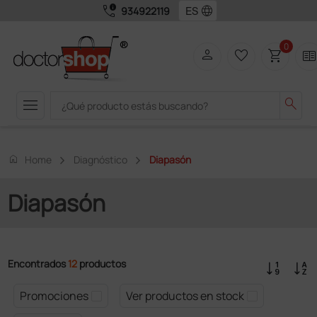
call_quality
language
934922119
0
person
favorite_border
shopping_cart
two_page
menu
search
home
Home
Diagnóstico
Diapasón
Diapasón
Encontrados
12
productos
Promociones
Ver productos en stock