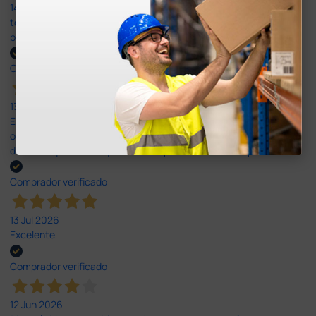
14 Jul 2026
todo correcto. podria señalar que un poco caro los portes y el
plazo de entrega se alarga.
Comprador verificado
13 Jul 2026
Es fácil hacer el pedido. El producto, bastante mas barato que en
otras plataformas de material médico. Pero el envío cuesta más
del doble que en cualquier otra empresa dentro de España.
Comprador verificado
13 Jul 2026
Excelente
Comprador verificado
12 Jun 2026