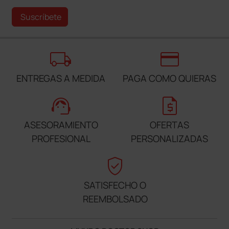
Suscríbete
local_shipping
credit_card
ENTREGAS A MEDIDA
PAGA COMO QUIERAS
support_agent
request_quote
ASESORAMIENTO
OFERTAS
PROFESIONAL
PERSONALIZADAS
verified_user
SATISFECHO O
REEMBOLSADO