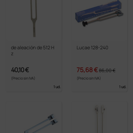
de aleación de 512 H
Lucae 128-240
z
40,10 €
75,68 €
86,00 €
(Precio sin IVA)
(Precio sin IVA)
1 ud.
1 ud.