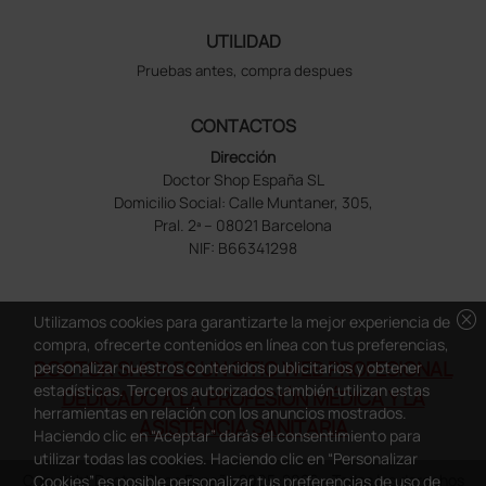
UTILIDAD
Pruebas antes, compra despues
CONTACTOS
Dirección
Doctor Shop España SL
Domicilio Social: Calle Muntaner, 305,
Pral. 2ª – 08021 Barcelona
NIF: B66341298
cancel
Utilizamos cookies para garantizarte la mejor experiencia de
compra, ofrecerte contenidos en línea con tus preferencias,
DOCTOR SHOP ES UN SITIO WEB PROFESIONAL
personalizar nuestros contenidos publicitarios y obtener
estadísticas. Terceros autorizados también utilizan estas
DEDICADO A LA PROFESIÓN MÉDICA Y LA
herramientas en relación con los anuncios mostrados.
ASISTENCIA SANITARIA
Haciendo clic en “Aceptar” darás el consentimiento para
utilizar todas las cookies. Haciendo clic en “Personalizar
Copyright Doctor Shop España 2005-2026 - Todos los derechos
Cookies” es posible personalizar tus preferencias de uso de