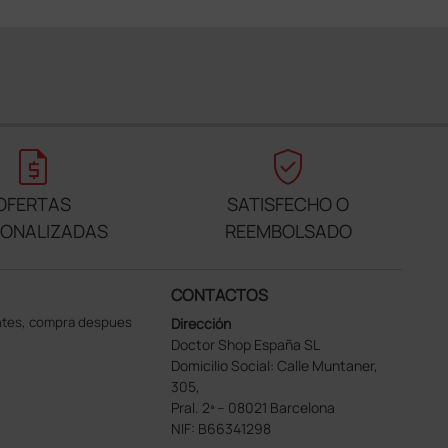
request_quote
verified_user
OFERTAS
SATISFECHO O
SONALIZADAS
REEMBOLSADO
CONTACTOS
ntes, compra despues
Dirección
Doctor Shop España SL
Domicilio Social: Calle Muntaner,
305,
Pral. 2ª – 08021 Barcelona
NIF: B66341298