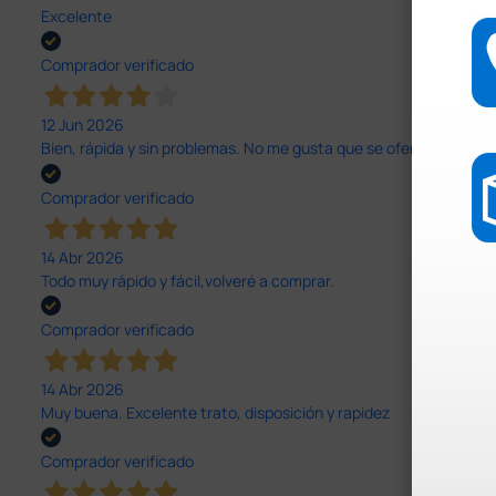
Excelente
Comprador verificado
12 Jun 2026
Bien, rápida y sin problemas. No me gusta que se oferten productos
Comprador verificado
14 Abr 2026
Todo muy rápido y fácil,volveré a comprar.
Comprador verificado
14 Abr 2026
Muy buena. Excelente trato, disposición y rapidez
Comprador verificado