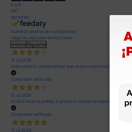
4,4
/5
597
opiniones
Nuestras reseñas de 4 y 5 estrellas.
Haga clic aquí para leerlos todos >
Anterior
Siguiente
14 Jul 2026
todo correcto. podria señalar que un poco caro los portes y el pl
Comprador verificado
13 Jul 2026
Es fácil hacer el pedido. El producto, bastante mas barato que 
Comprador verificado
13 Jul 2026