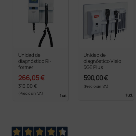
Unidad de
Unidad de
diagnóstico Ri-
diagnóstico Visio
former
5GE Plus
266,05 €
590,00 €
313,00 €
(Precio sin IVA)
(Precio sin IVA)
1 ud.
1 ud.