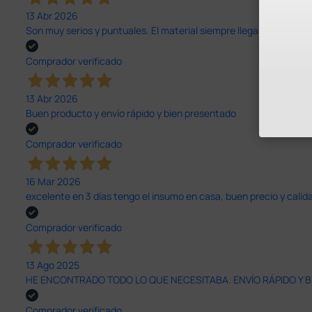
13 Abr 2026
Son muy serios y puntuales. El material siempre llega muy bien¡¡¡
Comprador verificado
13 Abr 2026
Buen producto y envío rápido y bien presentado
Comprador verificado
16 Mar 2026
excelente en 3 días tengo el insumo en casa, buen precio y calid
Comprador verificado
13 Ago 2025
HE ENCONTRADO TODO LO QUE NECESITABA. ENVÍO RÁPIDO Y B
Comprador verificado