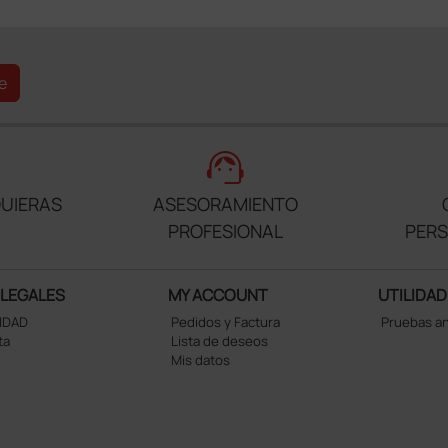
e
support_agent
UIERAS
ASESORAMIENTO
PROFESIONAL
PER
 LEGALES
MY ACCOUNT
UTILIDAD
CIDAD
Pedidos y Factura
Pruebas a
ta
Lista de deseos
Mis datos