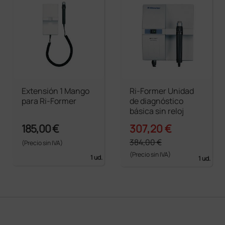
Extensión 1 Mango
Ri-Former Unidad
para Ri-Former
de diagnóstico
básica sin reloj
185,00 €
307,20 €
384,00 €
(Precio sin IVA)
(Precio sin IVA)
1 ud.
1 ud.