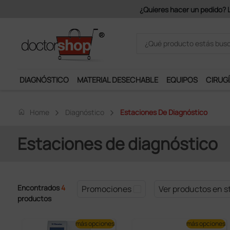
¿Quieres hacer un pedido? Lo
DIAGNÓSTICO
MATERIAL DESECHABLE
EQUIPOS
CIRUGÍ
home
Home
Diagnóstico
Estaciones De Diagnóstico
Estaciones de diagnóstico
Encontrados
4
Promociones
Ver productos en s
productos
más opciones
más opciones