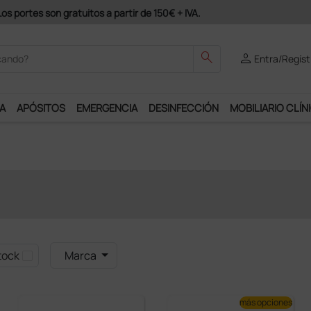
s portes son gratuitos a partir de 150€ + IVA.
search
person
Entra/Regíst
A
APÓSITOS
EMERGENCIA
DESINFECCIÓN
MOBILIARIO CLÍN
tock
Marca
más opciones