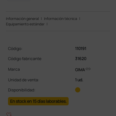
Información general
|
Información técnica
|
Equipamiento estándar
|
Código:
110191
Código fabricante
31620
link
Marca
GIMA
Unidad de venta
:
1 ud.
Disponibilidad:
En stock en 15 días laborables.
heart_plus