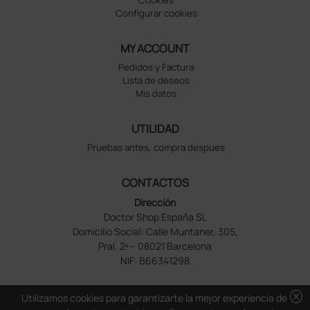
Configurar cookies
MY ACCOUNT
Pedidos y Factura
Lista de deseos
Mis datos
UTILIDAD
Pruebas antes, compra despues
CONTACTOS
Dirección
Doctor Shop España SL
Domicilio Social: Calle Muntaner, 305,
Pral. 2ª – 08021 Barcelona
NIF: B66341298
cancel
Utilizamos cookies para garantizarte la mejor experiencia de