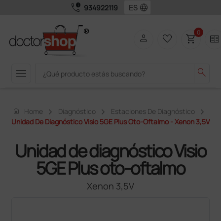
call_quality
language
934922119
0
person
favorite_border
shopping_cart
two_pager
menu
search
home
Home
Diagnóstico
Estaciones De Diagnóstico
Unidad De Diagnóstico Visio 5GE Plus Oto-Oftalmo - Xenon 3,5V
Unidad de diagnóstico Visio
5GE Plus oto-oftalmo
Xenon 3,5V