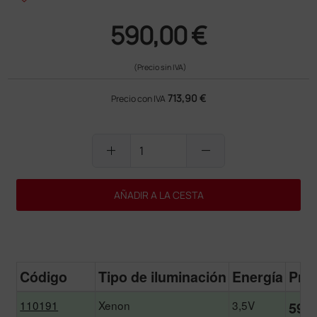
590,00 €
(Precio sin IVA)
713,90 €
Precio con IVA
add
remove
AÑADIR A LA CESTA
Código
Tipo de iluminación
Energía
Pre
110191
Xenon
3,5V
590,