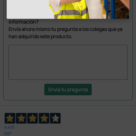
Pregúntale a un colega
¿Todavía tienes alguna duda? ¿Necesitas más
información?
Envía ahora mismo tu pregunta a los colegas que ya
han adquirido este producto.
Envía tu pregunta
4,4
/5
597