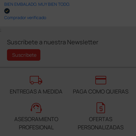
BIEN EMBALADO. MUY BIEN TODO.
Comprador verificado
;
Suscríbete a nuestra Newsletter
Suscríbete
local_shipping
credit_card
ENTREGAS A MEDIDA
PAGA COMO QUIERAS
support_agent
request_quote
ASESORAMIENTO
OFERTAS
PROFESIONAL
PERSONALIZADAS