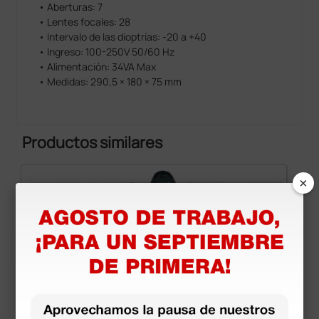
• Aberturas: 7
• Lentes focales: 28
• Intervalo de las dioptrías: -20 a +40
• Ingreso: 100-250V 50/60 Hz
• Alimentación: 34VA Max
• Medidas: 290,5 × 180 × 75 mm
Productos similares
×