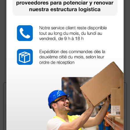
Unidad de diagnóstico Ri-former 3,5 - Estándar
623,20 €
760,00 €
(Precio sin IVA)
1 ud.