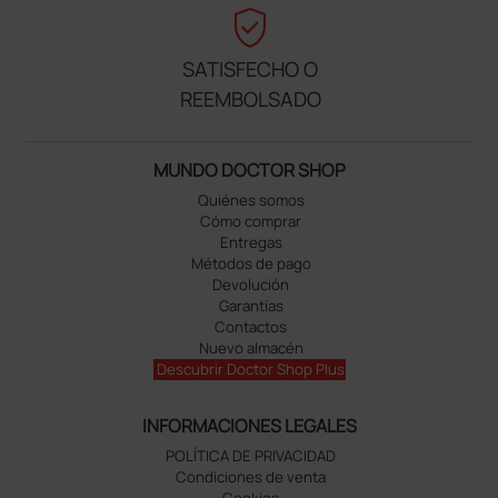
verified_user
SATISFECHO O
REEMBOLSADO
MUNDO DOCTOR SHOP
Quiénes somos
Cómo comprar
Entregas
Métodos de pago
Devolución
Garantías
Contactos
Nuevo almacén
Descubrir Doctor Shop Plus
INFORMACIONES LEGALES
POLÍTICA DE PRIVACIDAD
Condiciones de venta
Cookies