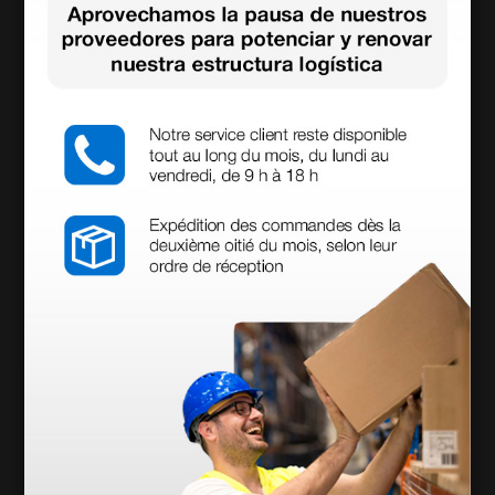
Cabezal de Otoscopio Riester Ri-Scope F.O. L2 de
LED - 3,5V
142,00 €
(Precio sin IVA)
1 ud.
Productos similares