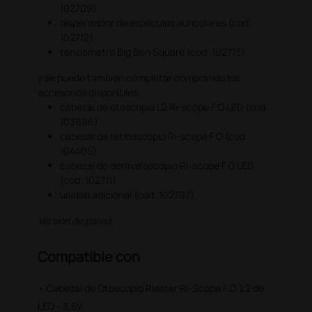
102709)
dispensador de espéculos auricolares (cod.
102712)
tensiómetro Big Ben Square (cod. 102713)
y se puede también completar comprando los
accesorios disponibles:
cabezal de otoscopio L2 Ri-scope F.O LED (cod.
103696)
cabezal de retinoscopio Ri-scope F.O (cod.
104405)
cabezal de dermatoscopio Ri-scope F.O LED
(cod. 102711)
unidad adicional (cod. 102707)
Versión de pared.
Compatible con
• Cabezal de Otoscopio Riester Ri-Scope F.O. L2 de
LED - 3,5V