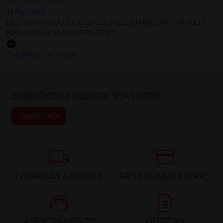
13 Ago 2025
HE ENCONTRADO TODO LO QUE NECESITABA. ENVÍO RÁPIDO Y
BIEN EMBALADO. MUY BIEN TODO.
Comprador verificado
;
Suscríbete a nuestra Newsletter
Suscríbete
local_shipping
credit_card
ENTREGAS A MEDIDA
PAGA COMO QUIERAS
support_agent
request_quote
ASESORAMIENTO
OFERTAS