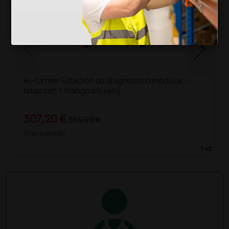
Ri-former Estación de diagnóstico modular -
base con 1 mango sin reloj
307,20 €
384,00 €
(Precio sin IVA)
1 ud.