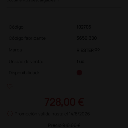
Código:
102706
Código fabricante
3650-300
link
Marca
RIESTER
Unidad de venta
:
1 ud.
Disponibilidad:
heart_plus
728,00 €
schedule
Promoción válida hasta el 14/8/2026
Precio
910,00 €