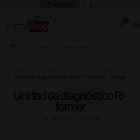
call_quality
language
934922119
0
person
favorite_border
shopping_cart
two_pager
menu
search
home
Home
Diagnóstico
Estaciones De Diagnóstico
Unidad De Diagnóstico De Pared Ri-Former 3,5 - Grande
Unidad de diagnóstico Ri-
former
de pared 3,5 - Grande