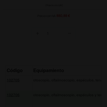
(Precio sin IVA)
880,88 €
Precio con IVA
add
remove
PRODUCTO NO DISPONIBLE
Código
Equipamiento
102705
otoscopio, oftalmoscopio, espéculos, tensióm
102706
otoscopio, oftalmoscopio, espéculos y tensió