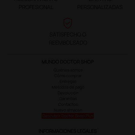
PROFESIONAL
PERSONALIZADAS
verified_user
SATISFECHO O
REEMBOLSADO
MUNDO DOCTOR SHOP
Quiénes somos
Cómo comprar
Entregas
Métodos de pago
Devolución
Garantías
Contactos
Nuevo almacén
Descubrir Doctor Shop Plus
INFORMACIONES LEGALES