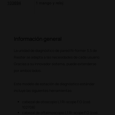
103694
1 mango y reloj
Información general
La unidad de diagnóstico de pared Ri-former 3,5 de
Riester se adapta a las necesidades de cada usuario.
Gracias a su innovador sistema, puede extenderse
por ambos lados.
Este modelo de estación de diagnóstico estándar
incluye las siguientes herramientas:
cabezal de otoscopio L1 Ri-scope F.O (cod.
102708)
cabezal de oftalmoscopio L1 Ri-scope F.O (cod.