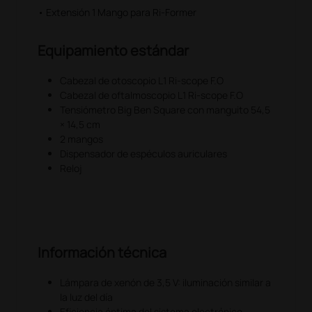
• Extensión 1 Mango para Ri-Former
Equipamiento estándar
Cabezal de otoscopio L1 Ri-scope F.O
Cabezal de oftalmoscopio L1 Ri-scope F.O
Tensiómetro Big Ben Square con manguito 54,5
× 14,5 cm
2 mangos
Dispensador de espéculos auriculares
Reloj
Información técnica
Lámpara de xenón de 3,5 V: iluminación similar a
la luz del día
Eficiencia óptima del sistema electrónico