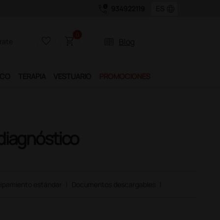
call_quality
language
934922119
0
favorite_border
shopping_cart
two_pager
Blog
rate
ICO
TERAPIA
VESTUARIO
PROMOCIONES
j
 diagnóstico
ipamiento estándar
|
Documentos descargables
|