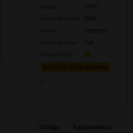
Código:
111173
Código fabricante
3652
link
Marca
RIESTER
Unidad de venta
:
1 ud.
Disponibilidad:
En stock en 15 días laborables.
heart_plus
Código
Equipamiento