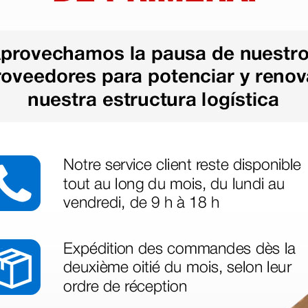
as más
legas que ya