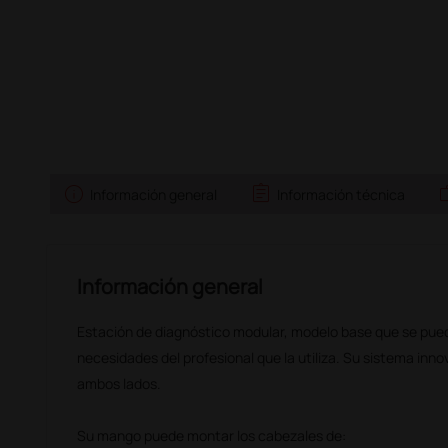
info
assignment
w
Información general
Información técnica
Información general
Estación de diagnóstico modular, modelo base que se pue
necesidades del profesional que la utiliza. Su sistema inn
ambos lados.
Su mango puede montar los cabezales de: