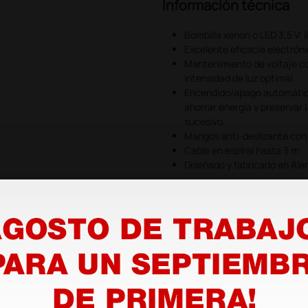
Información técnica
Bombilla xenon o LED 3,5 V: i
Excelente eficacia electrón
Mantenimiento de voltaje con
intensidad de luz optimal
Encendido/apago automátic
ahorrar energía y preservar 
sucesivo.
Mangos anti-deslizante con
Cable en espiral hasta 3 m
Diseñado y fabricado en Al
s