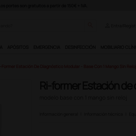
odrás disfrutar de muchos servicios exclusivos.
search
person
Entra/Regíst
A
APÓSITOS
EMERGENCIA
DESINFECCIÓN
MOBILIARIO CLÍN
-Former Estación De Diagnóstico Modular - Base Con 1 Mango Sin Relo
Ri-former Estación de
modelo base con 1 mango sin reloj
Información general
|
Información técnica
|
Equ