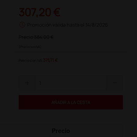
307,20 €
schedule
Promoción válida hasta el 14/8/2026
Precio
384,00 €
(Precio sin IVA)
371,71 €
Precio con IVA
add
remove
AÑADIR A LA CESTA
Precio