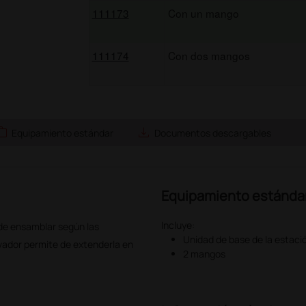
111173
Con un mango
111174
Con dos mangos
ork
save_alt
Equipamiento estándar
Documentos descargables
Equipamiento estánda
Incluye:
de ensamblar según las
Unidad de base de la estaci
ovador permite de extenderla en
2 mangos