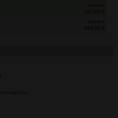
384,00 €
307,20 €
580,00 €
464,00 €
r
ón de diagnóstico