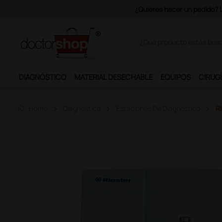
Únete al programa Ds Plus y p
DIAGNÓSTICO
MATERIAL DESECHABLE
EQUIPOS
CIRUGÍ
home
Home
Diagnóstico
Estaciones De Diagnóstico
Ri