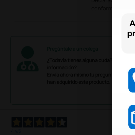
Declaración de
conformidad
Pregúntale a un colega
¿Todavía tienes alguna duda? ¿Necesit
información?
Envía ahora mismo tu pregunta a los co
han adquirido este producto.
4,4
/5