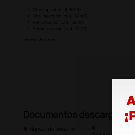
Otoscopio (cod. 103696)
Oftalmoscopio (cod. 104403)
Retinoscopio (cod. 102710)
Dermatoscopio (cod. 102711)
Version de pared.
Documentos descargable
Manual de usuario