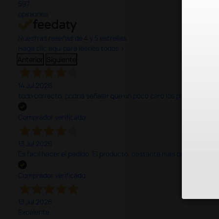
597
opiniones
Nuestras reseñas de 4 y 5 estrellas.
Haga clic aquí para leerlos todos >
Anterior
Siguiente
14 Jul 2026
todo correcto. podria señalar que un poco caro los portes y el pl
Comprador verificado
13 Jul 2026
Es fácil hacer el pedido. El producto, bastante mas barato que 
Comprador verificado
13 Jul 2026
Excelente