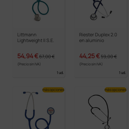
Littmann
Riester Duplex 2.0
Lightweight II S.E.
en aluminio
54,94 €
44,25 €
67,00 €
59,00 €
(Precio sin IVA)
(Precio sin IVA)
1 ud.
1 ud.
más opciones
más opciones