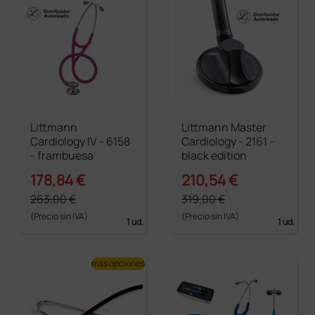
Littmann
Littmann Master
Cardiology IV - 6158
Cardiology - 2161 -
- frambuesa
black edition
178,84 €
210,54 €
263,00 €
319,00 €
(Precio sin IVA)
(Precio sin IVA)
1 ud.
1 ud.
más opciones