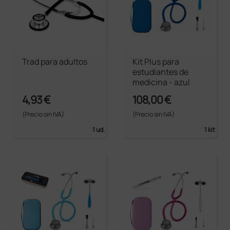
Trad para adultos
Kit Plus para
estudiantes de
medicina - azul
4,93 €
108,00 €
(Precio sin IVA)
(Precio sin IVA)
1 ud.
1 kit