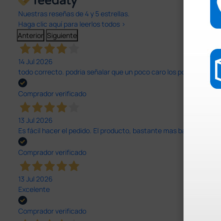
Nuestras reseñas de 4 y 5 estrellas.
Haga clic aquí para leerlos todos >
Anterior
Siguiente
14 Jul 2026
todo correcto. podria señalar que un poco caro los portes y el pl
Comprador verificado
13 Jul 2026
Es fácil hacer el pedido. El producto, bastante mas barato que 
Comprador verificado
13 Jul 2026
Excelente
Comprador verificado