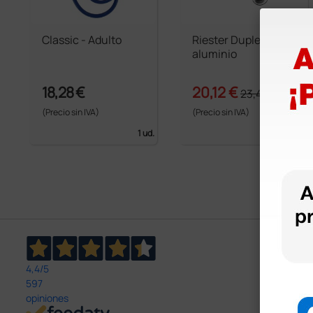
Classic - Adulto
Riester Duplex en
aluminio
18,28 €
20,12 €
23,40 €
(Precio sin IVA)
(Precio sin IVA)
1 ud.
1 ud.
4,4
/5
597
opiniones