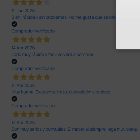
12 Jun 2026
Bien, rápida y sin problemas. No me gusta que se oferten productos
Comprador verificado
14 Abr 2026
Todo muy rápido y fácil,volveré a comprar.
Comprador verificado
14 Abr 2026
Muy buena. Excelente trato, disposición y rapidez
Comprador verificado
13 Abr 2026
Son muy serios y puntuales. El material siempre llega muy bien¡¡¡