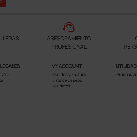
e
support_agent
UIERAS
ASESORAMIENTO
PROFESIONAL
PER
 LEGALES
MY ACCOUNT
UTILIDAD
CIDAD
Pedidos y Factura
Pruebas a
ta
Lista de deseos
Mis datos