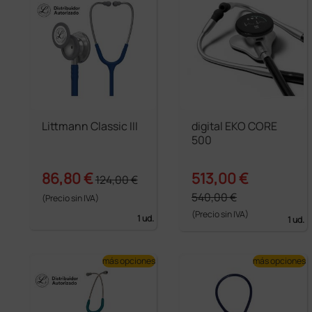
Littmann Classic III
digital EKO CORE
500
86,80 €
513,00 €
124,00 €
540,00 €
(Precio sin IVA)
(Precio sin IVA)
1 ud.
1 ud.
más opciones
más opciones