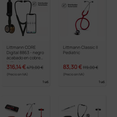
Littmann CORE
Littmann Classic II
Digital 8863 - negro
Pediatric
acabado en cobre
brillante
316,14 €
83,30 €
479,00 €
119,00 €
(Precio sin IVA)
(Precio sin IVA)
1 ud.
1 ud.