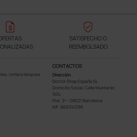
request_quote
verified_user
OFERTAS
SATISFECHO O
SONALIZADAS
REEMBOLSADO
CONTACTOS
ntes, compra despues
Dirección
Doctor Shop España SL
Domicilio Social: Calle Muntaner,
305,
Pral. 2ª – 08021 Barcelona
NIF: B66341298