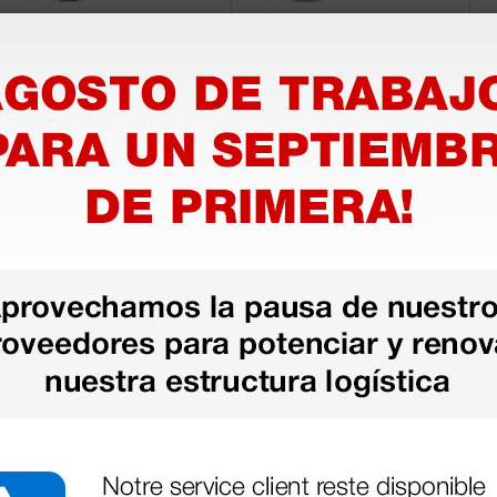
Kit Plus para
Kit Plus para
estudiantes de
estudiantes de
medicina -
medicina -
turquesa
frambuesa y silver
108,00 €
118,00 €
(Precio sin IVA)
(Precio sin IVA)
1 kit
1 kit
Cargar más productos