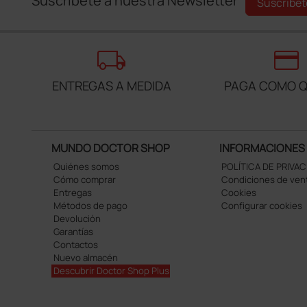
Suscríbete a nuestra Newsletter
Suscríbet
local_shipping
credit_card
ENTREGAS A MEDIDA
PAGA COMO Q
MUNDO DOCTOR SHOP
INFORMACIONES
Quiénes somos
POLÍTICA DE PRIVA
Cómo comprar
Condiciones de ven
Entregas
Cookies
Métodos de pago
Configurar cookies
Devolución
Garantías
Contactos
Nuevo almacén
Descubrir Doctor Shop Plus