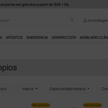
Únete al programa Ds Plus y podrás disfrutar de m
search
person
Entra/Regíst
A
APÓSITOS
EMERGENCIA
DESINFECCIÓN
MOBILIARIO CLÍN
opios
tock
Marca
Especialidad médica
Col
más opciones
más opciones