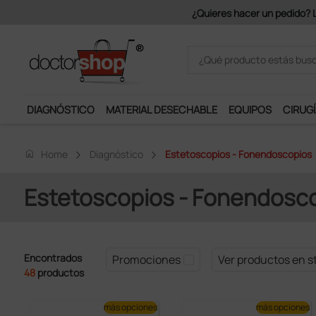
€ + IVA.
DIAGNÓSTICO
MATERIAL DESECHABLE
EQUIPOS
CIRUGÍ
home
Home
Diagnóstico
Estetoscopios - Fonendoscopios
Estetoscopios - Fonendosc
Encontrados
Promociones
Ver productos en s
48
productos
más opciones
más opciones