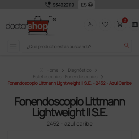
call_quality
language
934922119
0
person
favorite_border
shopping_cart
two_pager
menu
search
home
Home
Diagnóstico
Estetoscopios - Fonendoscopios
Fonendoscopio Littmann Lightweight II S.E. - 2452 - Azul Caribe
Fonendoscopio Littmann
Lightweight II S.E.
2452 - azul caribe