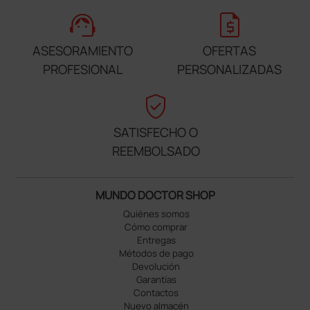
support_agent
request_quote
ASESORAMIENTO
OFERTAS
PROFESIONAL
PERSONALIZADAS
verified_user
SATISFECHO O
REEMBOLSADO
MUNDO DOCTOR SHOP
Quiénes somos
Cómo comprar
Entregas
Métodos de pago
Devolución
Garantías
Contactos
Nuevo almacén