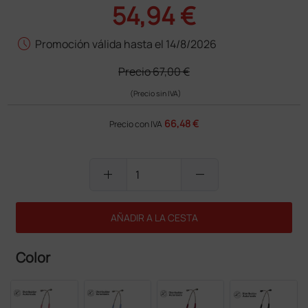
54,94 €
schedule
Promoción válida hasta el 14/8/2026
Precio
67,00 €
(Precio sin IVA)
66,48 €
Precio con IVA
add
remove
AÑADIR A LA CESTA
Color