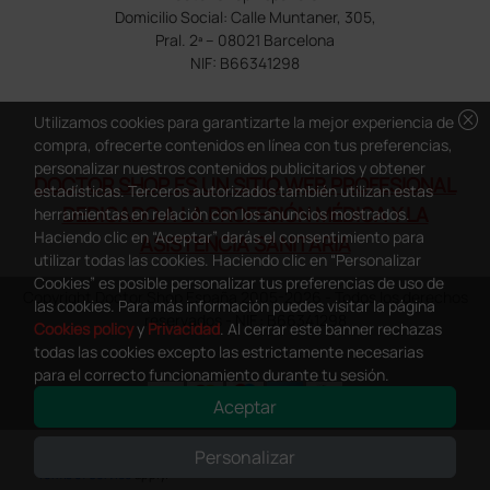
Domicilio Social: Calle Muntaner, 305,
Pral. 2ª – 08021 Barcelona
NIF: B66341298
cancel
Utilizamos cookies para garantizarte la mejor experiencia de
compra, ofrecerte contenidos en línea con tus preferencias,
personalizar nuestros contenidos publicitarios y obtener
DOCTOR SHOP ES UN SITIO WEB PROFESIONAL
estadísticas. Terceros autorizados también utilizan estas
DEDICADO A LA PROFESIÓN MÉDICA Y LA
herramientas en relación con los anuncios mostrados.
Haciendo clic en “Aceptar” darás el consentimiento para
ASISTENCIA SANITARIA
utilizar todas las cookies. Haciendo clic en “Personalizar
Cookies” es posible personalizar tus preferencias de uso de
Copyright Doctor Shop España 2005-2026 - Todos los derechos
las cookies. Para más información puedes visitar la página
reservados - NIF.: B66341298
Cookies policy
y
Privacidad
. Al cerrar este banner rechazas
todas las cookies excepto las estrictamente necesarias
para el correcto funcionamiento durante tu sesión.
Aceptar
0
This site is protected by reCAPTCHA and the Google
Privacy Policy
and
Personalizar
Terms of Service
apply.