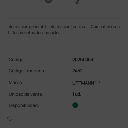
Información general
|
Información técnica
|
Compatible con
|
Documentos descargables
|
Código:
20260053
Código fabricante
2452
link
Marca
LITTMANN
Unidad de venta
:
1 ud.
Disponibilidad:
heart_plus