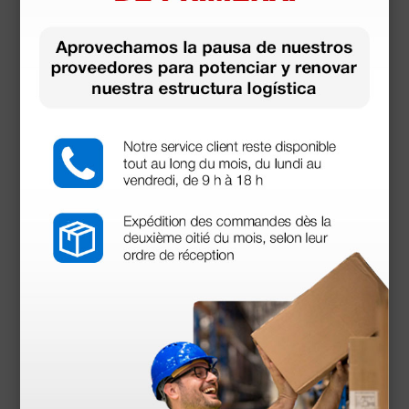
presión.
• Sistema patentado de muelle interior de doble
hoja.
• Excelente sello acústico y olivas suaves diseñadas
y patentadas.
• Diseño confortable y ergonómico.
• Sólo 118 g.
Documentos
descargables
Declaración de conformidad