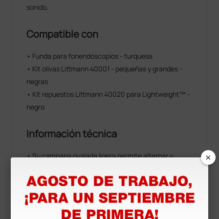
sonido.
Compatible con
• Funda para fonendoscopios - turquesa
• Kit olivas Littmann 40001 - pequeñas y grandes -
negras
• Kit repuestos Littmann 40020 para Lightweight™ -
negro
Información técnica
×
• Su campana ovalada ligera permite alternar y
monitorear sonidos de baja y alta frecuencia de
manera conveniente.
• Sistema patentado de campana doble entonable
que permite cambiar de frecuencias con simple