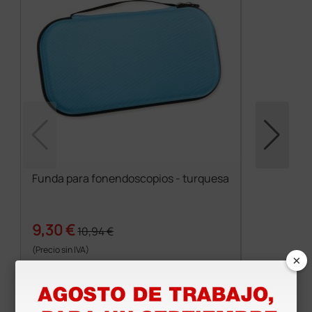
Funda para fonendoscopios - turquesa
9,30 €
10,94 €
(Precio sin IVA)
×
1 ud.
Productos similares