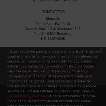
CONTACTOS
Dirección
Doctor Shop España SL
Domicilio Social: Calle Muntaner, 305,
Pral. 2ª – 08021 Barcelona
NIF: B66341298
cancel
Utilizamos cookies para garantizarte la mejor experiencia de
compra, ofrecerte contenidos en línea con tus preferencias,
personalizar nuestros contenidos publicitarios y obtener
DOCTOR SHOP ES UN SITIO WEB PROFESIONAL
estadísticas. Terceros autorizados también utilizan estas
DEDICADO A LA PROFESIÓN MÉDICA Y LA
herramientas en relación con los anuncios mostrados.
Haciendo clic en “Aceptar” darás el consentimiento para
ASISTENCIA SANITARIA
utilizar todas las cookies. Haciendo clic en “Personalizar
Cookies” es posible personalizar tus preferencias de uso de
Copyright Doctor Shop España 2005-2026 - Todos los derechos
las cookies. Para más información puedes visitar la página
reservados - NIF.: B66341298
Cookies policy
y
Privacidad
. Al cerrar este banner rechazas
todas las cookies excepto las estrictamente necesarias
para el correcto funcionamiento durante tu sesión.