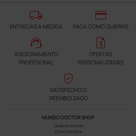
local_shipping
credit_card
ENTREGAS A MEDIDA
PAGA COMO QUIERAS
support_agent
request_quote
ASESORAMIENTO
OFERTAS
PROFESIONAL
PERSONALIZADAS
verified_user
SATISFECHO O
REEMBOLSADO
MUNDO DOCTOR SHOP
Quiénes somos
Cómo comprar