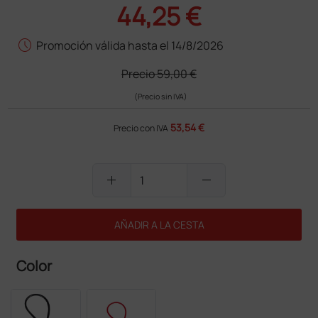
44,25 €
schedule
Promoción válida hasta el 14/8/2026
Precio
59,00 €
(Precio sin IVA)
53,54 €
Precio con IVA
add
remove
AÑADIR A LA CESTA
Color