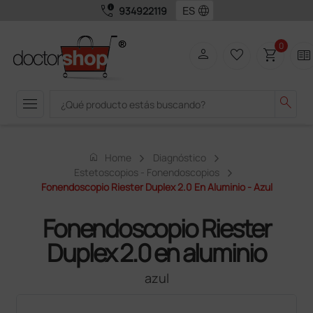
call_quality
language
934922119
0
person
favorite_border
shopping_cart
two_pager
menu
search
home
Home
Diagnóstico
Estetoscopios - Fonendoscopios
Fonendoscopio Riester Duplex 2.0 En Aluminio - Azul
Fonendoscopio Riester
Duplex 2.0 en aluminio
azul