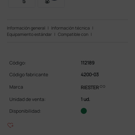
Información general
|
Información técnica
|
Equipamiento estándar
|
Compatible con
|
Código:
112189
Código fabricante
4200-03
link
Marca
RIESTER
Unidad de venta
:
1 ud.
Disponibilidad:
heart_plus