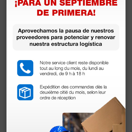
Estetoscopio Riester Duplex 2.0 de acero
inoxidable - azul
40,81 €
53,00 €
(Precio sin IVA)