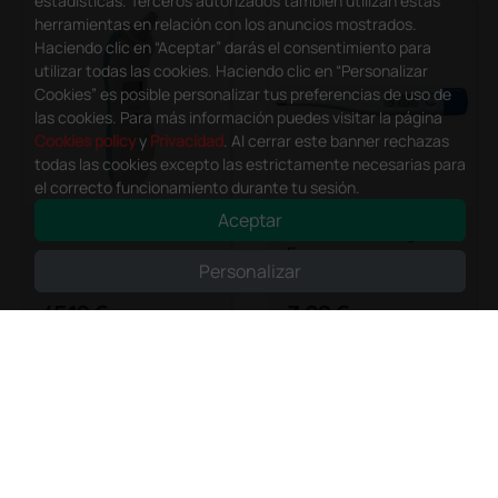
estadísticas. Terceros autorizados también utilizan estas
herramientas en relación con los anuncios mostrados.
Haciendo clic en “Aceptar” darás el consentimiento para
utilizar todas las cookies. Haciendo clic en “Personalizar
Cookies” es posible personalizar tus preferencias de uso de
las cookies. Para más información puedes visitar la página
Cookies policy
y
Privacidad
. Al cerrar este banner rechazas
todas las cookies excepto las estrictamente necesarias para
el correcto funcionamiento durante tu sesión.
Aceptar
Termómetro de oído
Termómetro digital °
F
Personalizar
45,10 €
3,29 €
(Precio sin IVA)
(Precio sin IVA)
1 ud.
1 ud.
Cargar más productos