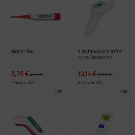
digital Flexi
a distancia por infrar
rojos Gimatemp
3,78 €
19,14 €
4,55 €
31,90 €
(Precio sin IVA)
(Precio sin IVA)
1 ud.
1 ud.