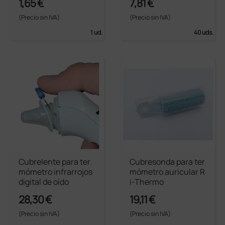
1,65 €
7,81 €
(Precio sin IVA)
(Precio sin IVA)
1 ud.
40 uds.
Cubrelente para ter
Cubresonda para ter
mómetro infrarrojos
mómetro auricular R
digital de oído
i-Thermo
28,30 €
19,11 €
(Precio sin IVA)
(Precio sin IVA)