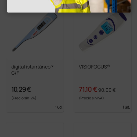
más opciones
digital istantáneo °
VISIOFOCUS®
C/F
10,29 €
71,10 €
90,00 €
(Precio sin IVA)
(Precio sin IVA)
1 ud.
1 ud.