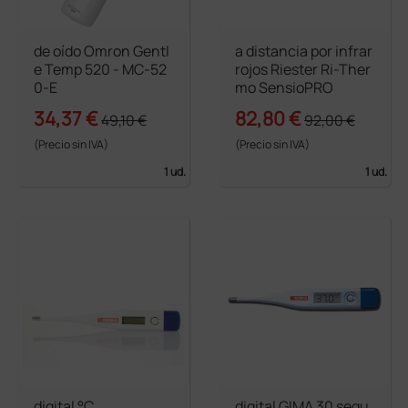
de oído Omron Gentl
a distancia por infrar
e Temp 520 - MC-52
rojos Riester Ri-Ther
0-E
mo SensioPRO
34,37 €
82,80 €
49,10 €
92,00 €
(Precio sin IVA)
(Precio sin IVA)
1 ud.
1 ud.
digital °C
digital GIMA 30 segu