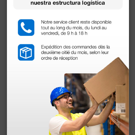
1 ud.
1 ud.
OMRON Flex Temp S
Cubresonda para ter
mart MC-343F-E4
mómetro Gentle Te
mp 520 y 521
13,09 €
7,15 €
(Precio sin IVA)
(Precio sin IVA)
1 ud.
40 uds.