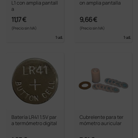
L1 con amplia pantall
on amplia pantalla
a
11,17 €
9,66 €
(Precio sin IVA)
(Precio sin IVA)
1 ud.
1 ud.
Batería LR41 1.5V par
Cubrelente para ter
a termómetro digital
mómetro auricular