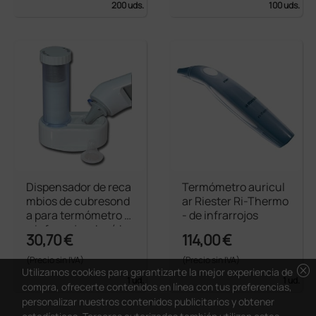
200 uds.
100 uds.
Dispensador de reca
Termómetro auricul
mbios de cubresond
ar Riester Ri-Thermo
a para termómetro d
- de infrarrojos
e infrarrojos de oído
30,70 €
114,00 €
(Precio sin IVA)
(Precio sin IVA)
cancel
Utilizamos cookies para garantizarte la mejor experiencia de
1 ud.
1 ud.
compra, ofrecerte contenidos en línea con tus preferencias,
personalizar nuestros contenidos publicitarios y obtener