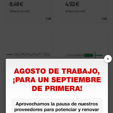
8,48 €
4,92 €
(Precio sin IVA)
(Precio sin IVA)
1 ud.
1 ud.
×
ecológico GIMA - sin
ecológico ovalado co
mercurio
n dispositivo de agita
ción
5,56 €
5,25 €
(Precio sin IVA)
(Precio sin IVA)