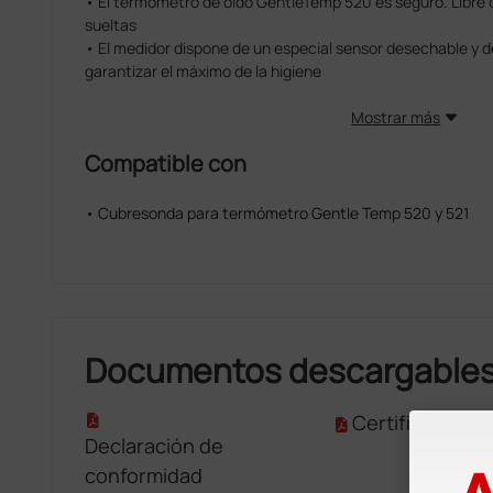
• El termómetro de oído GentleTemp 520 es seguro. Libre d
sueltas
• El medidor dispone de un especial sensor desechable y d
garantizar el máximo de la higiene
Mostrar más
Compatible con
• Cubresonda para termómetro Gentle Temp 520 y 521
Documentos descargable
Certificado CE
Declaración de
conformidad