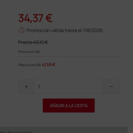
34,37 €
schedule
Promoción válida hasta el 7/8/2026
Precio
49,10 €
(Precio sin IVA)
41,59 €
Precio con IVA
add
remove
AÑADIR A LA CESTA
os descargables