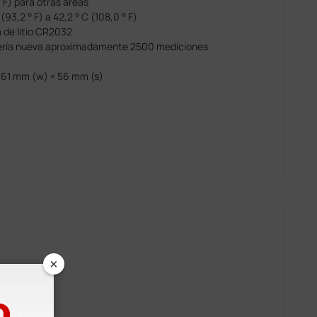
 ° F) para otras áreas
93,2 ° F) a 42,2 ° C (108,0 ° F)
a de litio CR2032
atería nueva aproximadamente 2500 mediciones
 161 mm (w) × 56 mm (s)
×