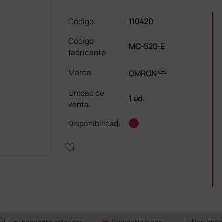
Código:
110420
Código
MC-520-E
fabricante
link
Marca
OMRON
Unidad de
1 ud.
venta
:
Disponibilidad:
heart_plus
ork
list
save_alt
Equipamiento estándar
Compatible con
Document