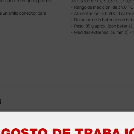
e vidrio, mercurio o partes
95,9 a 107,6 ° F), ± 0,3 ° C (± 0,5
• Rango de medición: de 34,0 ° C (
e un anillo conector para
• Alimentación: 3,0 VDC, 1 baterí
• Duración de la batería: con b
• Peso: 85 g aprox. (con batería)
• Medidas externas: 36 mm (l) ×
s