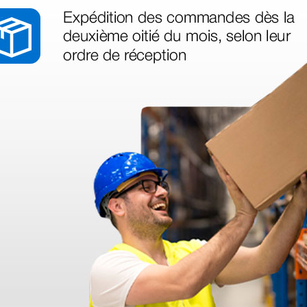
as más
legas que ya