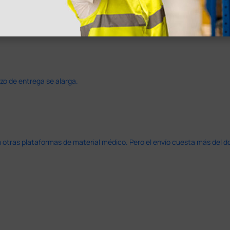
azo de entrega se alarga.
en otras plataformas de material médico. Pero el envío cuesta más del 