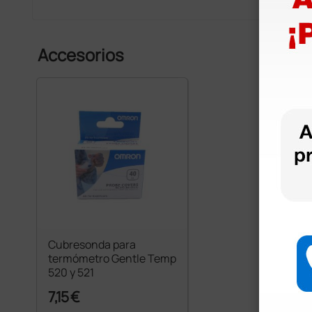
Accesorios
Cubresonda para
termómetro Gentle Temp
520 y 521
7,15 €