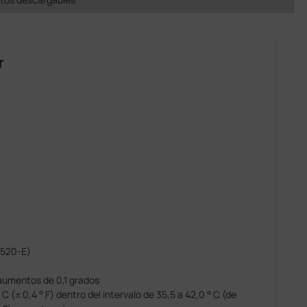
r
-520-E)
n aumentos de 0,1 grados
 C (± 0,4 ° F) dentro del intervalo de 35,5 a 42,0 ° C (de