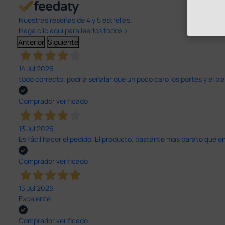
Nuestras reseñas de 4 y 5 estrellas.
Haga clic aquí para leerlos todos >
Anterior
Siguiente
14 Jul 2026
todo correcto. podria señalar que un poco caro los portes y el pl
Comprador verificado
13 Jul 2026
Es fácil hacer el pedido. El producto, bastante mas barato que 
Comprador verificado
13 Jul 2026
Excelente
Comprador verificado