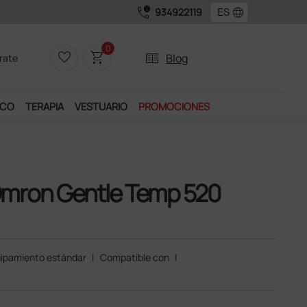
call_quality
language
934922119
0
favorite_border
shopping_cart
two_pager
Blog
rate
ICO
TERAPIA
VESTUARIO
PROMOCIONES
Omron Gentle Temp 520
ipamiento estándar
|
Compatible con
|