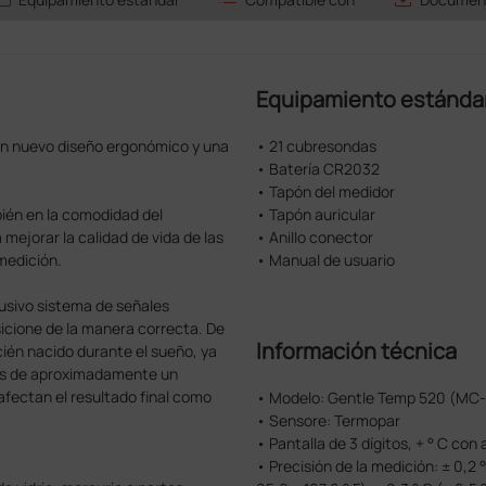
Equipamiento estánda
n nuevo diseño ergonómico y una
• 21 cubresondas
• Batería CR2032
• Tapón del medidor
ién en la comodidad del
• Tapón auricular
mejorar la calidad de vida de las
• Anillo conector
medición.
• Manual de usuario
usivo sistema de señales
sicione de la manera correcta. De
Información técnica
cién nacido durante el sueño, ya
 es de aproximadamente un
fectan el resultado final como
• Modelo: Gentle Temp 520 (MC
• Sensore: Termopar
• Pantalla de 3 dígitos, + ° C co
• Precisión de la medición: ± 0,2 °