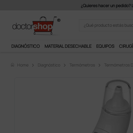
Únete al programa Ds Plus y p
DIAGNÓSTICO
MATERIAL DESECHABLE
EQUIPOS
CIRUGÍ
home
Home
Diagnóstico
Termómetros
Termómetros D