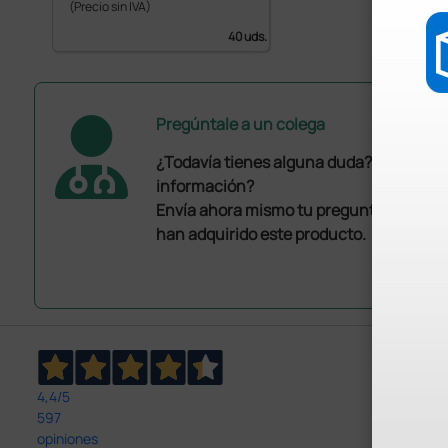
(Precio sin IVA)
40 uds.
Pregúntale a un colega
¿Todavía tienes alguna duda? ¿Necesit
información?
Envía ahora mismo tu pregunta a los co
han adquirido este producto.
4,4
/5
597
opiniones