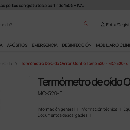
odrás disfrutar de muchos servicios exclusivos.
search
person
Entra/Regíst
A
APÓSITOS
EMERGENCIA
DESINFECCIÓN
MOBILIARIO CLÍN
e Oído
Termómetro De Oído Omron Gentle Temp 520 - MC-520-E
Termómetro de oído 
MC-520-E
Información general
|
Información técnica
|
Equ
Documentos descargables
|