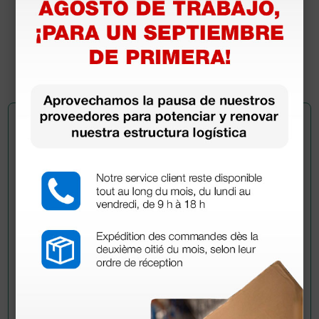
3,80 €
(Precio sin IVA)
1 ud.
Pregúntale a un colega
¿Todavía tienes alguna duda? ¿Necesitas más
información?
Envía ahora mismo tu pregunta a los colegas que ya
han adquirido este producto.