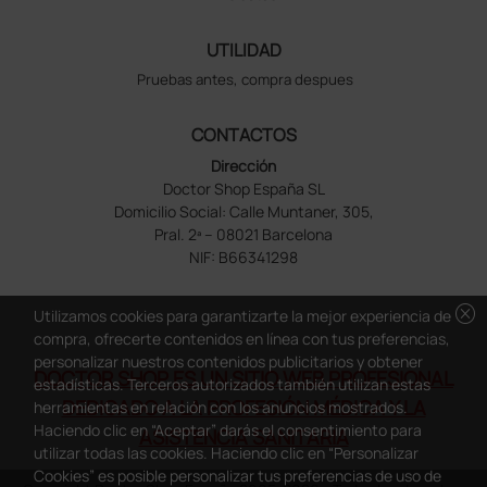
UTILIDAD
Pruebas antes, compra despues
CONTACTOS
Dirección
Doctor Shop España SL
Domicilio Social: Calle Muntaner, 305,
Pral. 2ª – 08021 Barcelona
NIF: B66341298
cancel
Utilizamos cookies para garantizarte la mejor experiencia de
compra, ofrecerte contenidos en línea con tus preferencias,
personalizar nuestros contenidos publicitarios y obtener
DOCTOR SHOP ES UN SITIO WEB PROFESIONAL
estadísticas. Terceros autorizados también utilizan estas
DEDICADO A LA PROFESIÓN MÉDICA Y LA
herramientas en relación con los anuncios mostrados.
Haciendo clic en “Aceptar” darás el consentimiento para
ASISTENCIA SANITARIA
utilizar todas las cookies. Haciendo clic en “Personalizar
Cookies” es posible personalizar tus preferencias de uso de