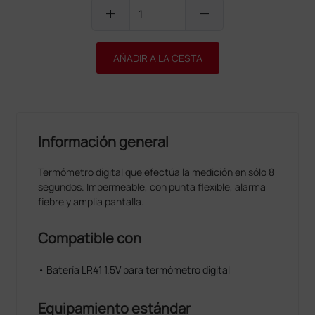
add
remove
AÑADIR A LA CESTA
Información general
Termómetro digital que efectúa la medición en sólo 8
segundos. Impermeable, con punta flexible, alarma
fiebre y amplia pantalla.
Compatible con
• Batería LR41 1.5V para termómetro digital
Equipamiento estándar