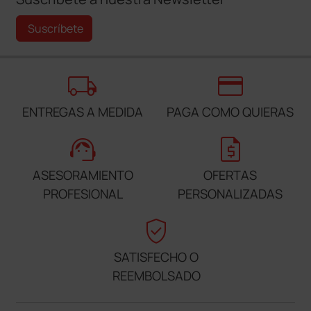
Suscríbete
local_shipping
credit_card
ENTREGAS A MEDIDA
PAGA COMO QUIERAS
support_agent
request_quote
ASESORAMIENTO
OFERTAS
PROFESIONAL
PERSONALIZADAS
verified_user
SATISFECHO O
REEMBOLSADO