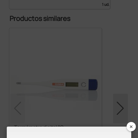
1 ud.
Productos similares
×
Termómetro digital °C