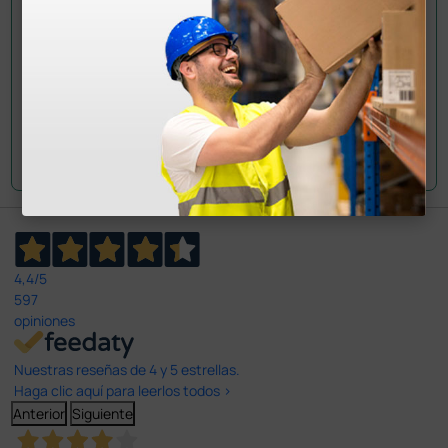
Envía tu pregunta
4,4
/5
597
opiniones
Nuestras reseñas de 4 y 5 estrellas.
Haga clic aquí para leerlos todos >
Anterior
Siguiente