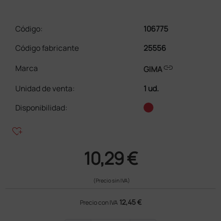
Código:
106775
Código fabricante
25556
link
Marca
GIMA
Unidad de venta
:
1 ud.
Disponibilidad:
heart_plus
10,29 €
(Precio sin IVA)
12,45 €
Precio con IVA