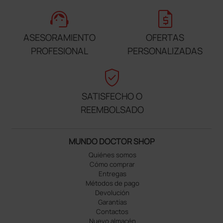
support_agent
request_quote
ASESORAMIENTO
OFERTAS
PROFESIONAL
PERSONALIZADAS
verified_user
SATISFECHO O
REEMBOLSADO
MUNDO DOCTOR SHOP
Quiénes somos
Cómo comprar
Entregas
Métodos de pago
Devolución
Garantías
Contactos
Nuevo almacén