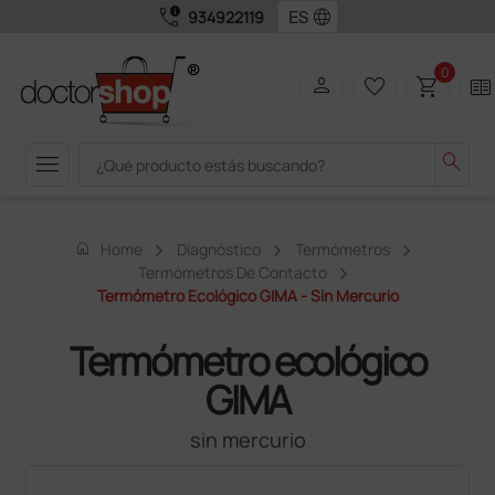
call_quality
language
934922119
0
person
favorite_border
shopping_cart
two_pager
menu
search
home
Home
Diagnóstico
Termómetros
Termómetros De Contacto
Termómetro Ecológico GIMA - Sin Mercurio
Termómetro ecológico
GIMA
sin mercurio