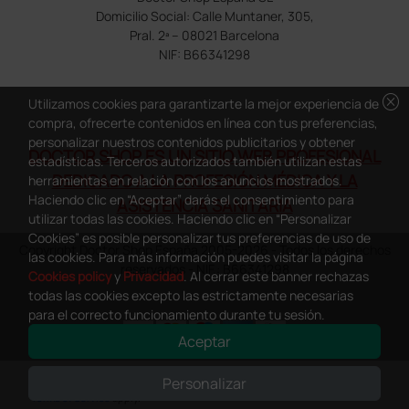
Domicilio Social: Calle Muntaner, 305,
Pral. 2ª – 08021 Barcelona
NIF: B66341298
cancel
Utilizamos cookies para garantizarte la mejor experiencia de
compra, ofrecerte contenidos en línea con tus preferencias,
personalizar nuestros contenidos publicitarios y obtener
DOCTOR SHOP ES UN SITIO WEB PROFESIONAL
estadísticas. Terceros autorizados también utilizan estas
DEDICADO A LA PROFESIÓN MÉDICA Y LA
herramientas en relación con los anuncios mostrados.
Haciendo clic en “Aceptar” darás el consentimiento para
ASISTENCIA SANITARIA
utilizar todas las cookies. Haciendo clic en “Personalizar
Cookies” es posible personalizar tus preferencias de uso de
Copyright Doctor Shop España 2005-2026 - Todos los derechos
las cookies. Para más información puedes visitar la página
reservados - NIF.: B66341298
Cookies policy
y
Privacidad
. Al cerrar este banner rechazas
todas las cookies excepto las estrictamente necesarias
para el correcto funcionamiento durante tu sesión.
Aceptar
0
This site is protected by reCAPTCHA and the Google
Privacy Policy
and
Personalizar
Terms of Service
apply.