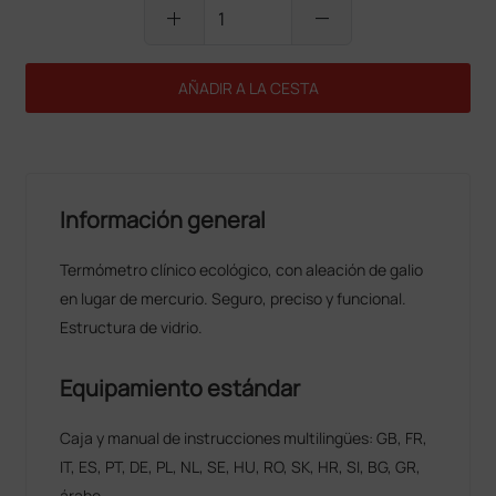
add
remove
AÑADIR A LA CESTA
Información general
Termómetro clínico ecológico, con aleación de galio
en lugar de mercurio. Seguro, preciso y funcional.
Estructura de vidrio.
Equipamiento estándar
Caja y manual de instrucciones multilingües: GB, FR,
IT, ES, PT, DE, PL, NL, SE, HU, RO, SK, HR, SI, BG, GR,
árabe.