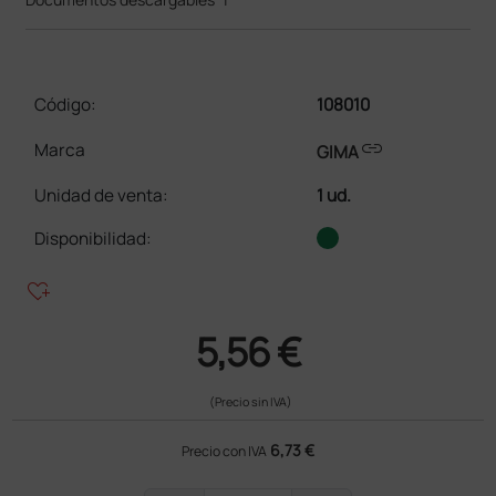
Código:
108010
link
Marca
GIMA
Unidad de venta
:
1 ud.
Disponibilidad:
heart_plus
5,56 €
(Precio sin IVA)
6,73 €
Precio con IVA