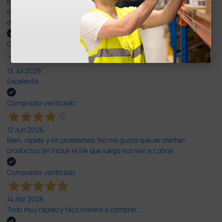
Es fácil hacer el pedido. El producto, bastante mas barato que en
otras plataformas de material médico. Pero el envío cuesta más
del doble que en cualquier otra empresa dentro de España.
Comprador verificado
13 Jul 2026
Excelente
Comprador verificado
12 Jun 2026
Bien, rápida y sin problemas. No me gusta que se oferten
productos sin incluir el IVA que luego nos van a cobrar.
Comprador verificado
14 Abr 2026
Todo muy rápido y fácil,volveré a comprar.