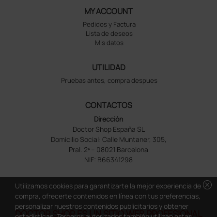
MY ACCOUNT
Pedidos y Factura
Lista de deseos
Mis datos
UTILIDAD
Pruebas antes, compra despues
CONTACTOS
Dirección
Doctor Shop España SL
Domicilio Social: Calle Muntaner, 305,
Pral. 2ª – 08021 Barcelona
NIF: B66341298
cancel
Utilizamos cookies para garantizarte la mejor experiencia de
compra, ofrecerte contenidos en línea con tus preferencias,
personalizar nuestros contenidos publicitarios y obtener
DOCTOR SHOP ES UN SITIO WEB PROFESIONAL
estadísticas. Terceros autorizados también utilizan estas