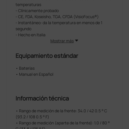
temperaturas
- Clínicamente probado
- CE, FDA, Koseisho, TGA, CFDA (VisioFocus®)
- Instantáneo: da la temperatura en menos de 1
segundo
- Hecho en Italia
Mostrar más
Equipamiento estándar
• Baterías
• Manual en Español
Información técnica
• Rango de medición de la frente: 34.0 / 42 0.5 ° C
(93.2 / 108 0.5 ° F)
• Rango de medición (aparte de la frente): 1.0 / 80 °
C (33.8 / 176 ° F)