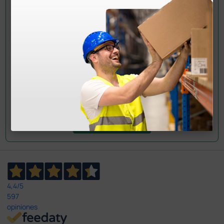
¿Todavía tienes alguna duda? ¿Necesitas más
información?
Envía ahora mismo tu pregunta a los colegas que ya
han adquirido este producto.
Envía tu pregunta
4,4
/5
597
opiniones