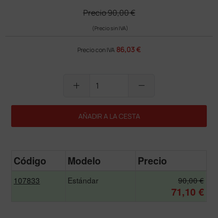
Precio
90,00 €
(Precio sin IVA)
86,03 €
Precio con IVA
add
remove
AÑADIR A LA CESTA
Código
Modelo
Precio
107833
Estándar
90,00 €
71,10 €