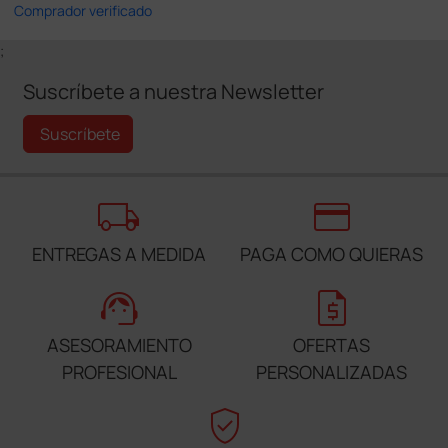
Comprador verificado
;
Suscríbete a nuestra Newsletter
Suscríbete
local_shipping
credit_card
ENTREGAS A MEDIDA
PAGA COMO QUIERAS
support_agent
request_quote
ASESORAMIENTO
OFERTAS
PROFESIONAL
PERSONALIZADAS
verified_user