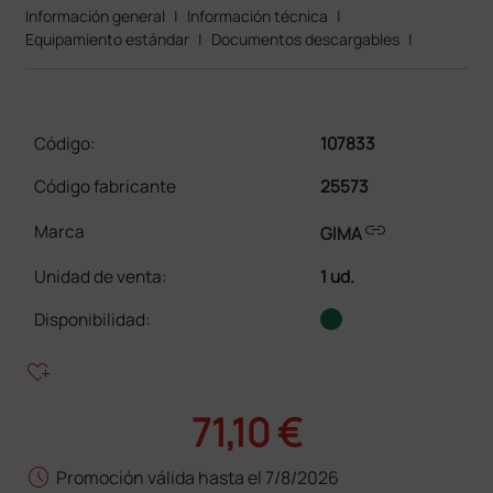
Información general
|
Información técnica
|
Equipamiento estándar
|
Documentos descargables
|
Código:
107833
Código fabricante
25573
link
Marca
GIMA
Unidad de venta
:
1 ud.
Disponibilidad:
heart_plus
71,10 €
schedule
Promoción válida hasta el 7/8/2026