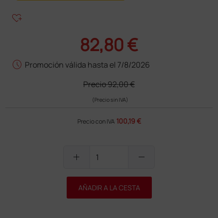
heart_plus
82,80 €
schedule
Promoción válida hasta el 7/8/2026
Precio
92,00 €
(Precio sin IVA)
100,19 €
Precio con IVA
add
remove
AÑADIR A LA CESTA