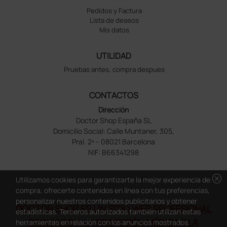
Pedidos y Factura
Lista de deseos
Mis datos
UTILIDAD
Pruebas antes, compra despues
CONTACTOS
Dirección
Doctor Shop España SL
Domicilio Social: Calle Muntaner, 305,
Pral. 2ª – 08021 Barcelona
NIF: B66341298
cancel
Utilizamos cookies para garantizarte la mejor experiencia de
compra, ofrecerte contenidos en línea con tus preferencias,
personalizar nuestros contenidos publicitarios y obtener
DOCTOR SHOP ES UN SITIO WEB PROFESIONAL
estadísticas. Terceros autorizados también utilizan estas
DEDICADO A LA PROFESIÓN MÉDICA Y LA
herramientas en relación con los anuncios mostrados.