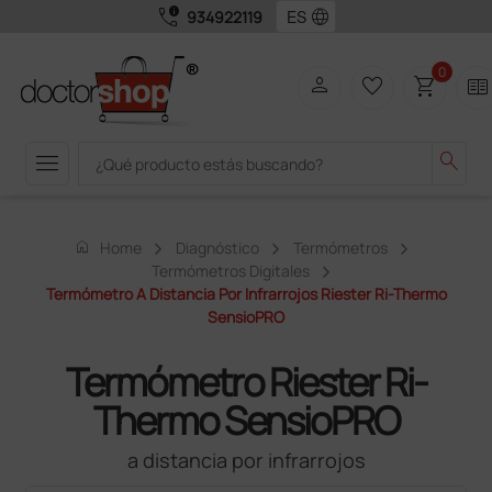
call_quality
language
934922119
0
person
favorite_border
shopping_cart
two_pager
menu
search
home
Home
Diagnóstico
Termómetros
Termómetros Digitales
Termómetro A Distancia Por Infrarrojos Riester Ri-Thermo
SensioPRO
Termómetro Riester Ri-
Thermo SensioPRO
a distancia por infrarrojos