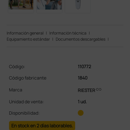
Información general
|
Información técnica
|
Equipamiento estándar
|
Documentos descargables
|
Código:
110772
Código fabricante
1840
link
Marca
RIESTER
Unidad de venta
:
1 ud.
Disponibilidad:
En stock en 2 días laborables.