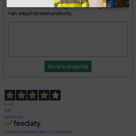
Envía ahora mismo tu pregunta a los colegas que ya
han adquirido este producto.
Envía tu pregunta
4,4
/5
597
opiniones
Nuestras reseñas de 4 y 5 estrellas.