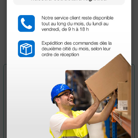
Termómetro a distancia por infrarrojos
Gimatemp
19,14 €
31,90 €
(Precio sin IVA)
1 ud.
Pregúntale a un colega
¿Todavía tienes alguna duda? ¿Necesitas más
información?