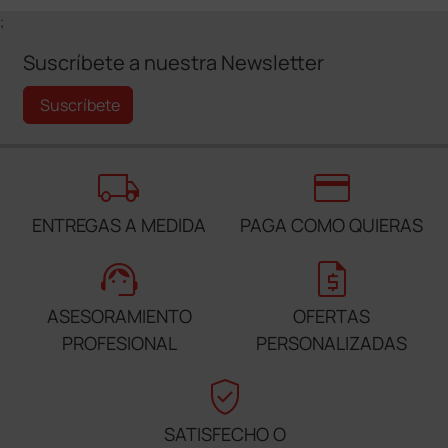
;
Suscríbete a nuestra Newsletter
Suscríbete
local_shipping
credit_card
ENTREGAS A MEDIDA
PAGA COMO QUIERAS
support_agent
request_quote
ASESORAMIENTO
OFERTAS
PROFESIONAL
PERSONALIZADAS
verified_user
SATISFECHO O