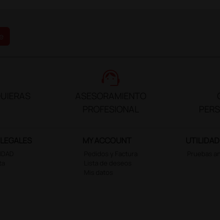
e
support_agent
UIERAS
ASESORAMIENTO
PROFESIONAL
PER
 LEGALES
MY ACCOUNT
UTILIDAD
CIDAD
Pedidos y Factura
Pruebas a
ta
Lista de deseos
Mis datos