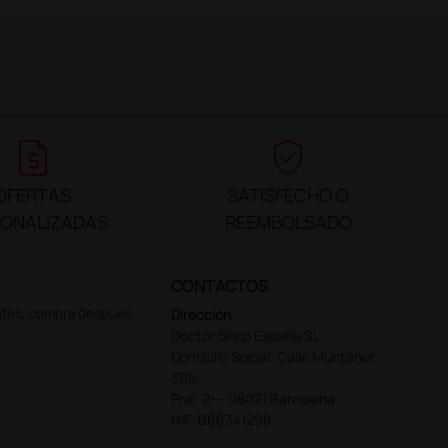
request_quote
verified_user
OFERTAS
SATISFECHO O
SONALIZADAS
REEMBOLSADO
CONTACTOS
ntes, compra despues
Dirección
Doctor Shop España SL
Domicilio Social: Calle Muntaner,
305,
Pral. 2ª – 08021 Barcelona
NIF: B66341298