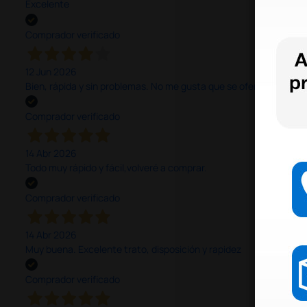
Excelente
Comprador verificado
12 Jun 2026
Bien, rápida y sin problemas. No me gusta que se oferten productos
Comprador verificado
14 Abr 2026
Todo muy rápido y fácil,volveré a comprar.
Comprador verificado
14 Abr 2026
Muy buena. Excelente trato, disposición y rapidez
Comprador verificado