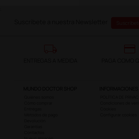
;
Suscríbete a nuestra Newsletter
Suscríbet
local_shipping
credit_card
ENTREGAS A MEDIDA
PAGA COMO Q
MUNDO DOCTOR SHOP
INFORMACIONES
Quiénes somos
POLÍTICA DE PRIVA
Cómo comprar
Condiciones de ven
Entregas
Cookies
Métodos de pago
Configurar cookies
Devolución
Garantías
Contactos
Nuevo almacén