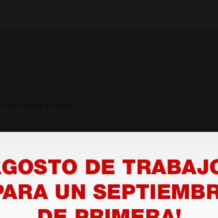
azo de entrega se alarga.
en otras plataformas de material médico. Pero el envío cuesta más del 