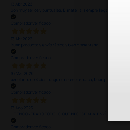
13 Abr 2026
Son muy serios y puntuales. El material siempre llega muy bien¡¡¡
Comprador verificado
13 Abr 2026
Buen producto y envío rápido y bien presentado
Comprador verificado
16 Mar 2026
excelente en 3 días tengo el insumo en casa, buen precio y calid
Comprador verificado
13 Ago 2025
HE ENCONTRADO TODO LO QUE NECESITABA. ENVÍO RÁPIDO Y B
Comprador verificado