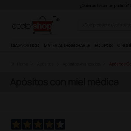
¿Quieres hacer un pedido? Lo
DIAGNÓSTICO
MATERIAL DESECHABLE
EQUIPOS
CIRUGÍ
home
Home
Apósitos
Apósitos Avanzados
Apósitos Co
Apósitos con miel médica