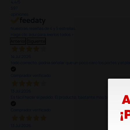
4,4
/5
597
opiniones
Nuestras reseñas de 4 y 5 estrellas.
Haga clic aquí para leerlos todos >
Anterior
Siguiente
14 Jul 2026
todo correcto. podria señalar que un poco caro los portes y el pl
Comprador verificado
13 Jul 2026
Es fácil hacer el pedido. El producto, bastante mas barato que 
Comprador verificado
13 Jul 2026