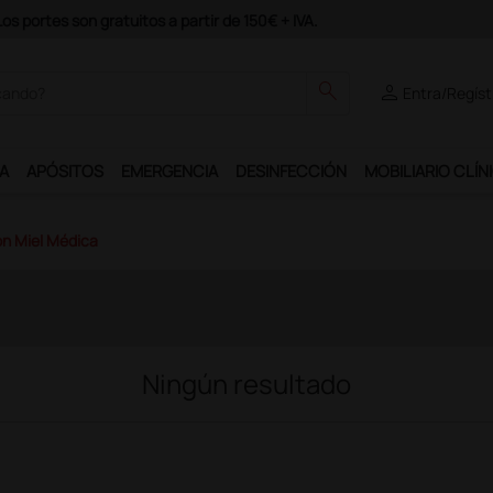
s portes son gratuitos a partir de 150€ + IVA.
search
person
Entra/Regíst
A
APÓSITOS
EMERGENCIA
DESINFECCIÓN
MOBILIARIO CLÍN
n Miel Médica
Ningún resultado