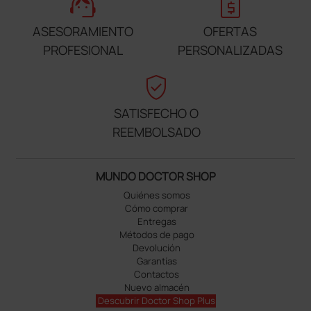
support_agent
request_quote
ASESORAMIENTO
OFERTAS
PROFESIONAL
PERSONALIZADAS
verified_user
SATISFECHO O
REEMBOLSADO
MUNDO DOCTOR SHOP
Quiénes somos
Cómo comprar
Entregas
Métodos de pago
Devolución
Garantías
Contactos
Nuevo almacén
Descubrir Doctor Shop Plus