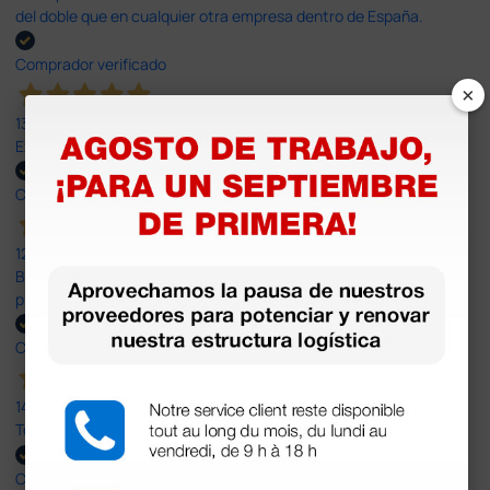
del doble que en cualquier otra empresa dentro de España.
Comprador verificado
×
13 Jul 2026
Excelente
Comprador verificado
12 Jun 2026
Bien, rápida y sin problemas. No me gusta que se oferten
productos sin incluir el IVA que luego nos van a cobrar.
Comprador verificado
14 Abr 2026
Todo muy rápido y fácil,volveré a comprar.
Comprador verificado