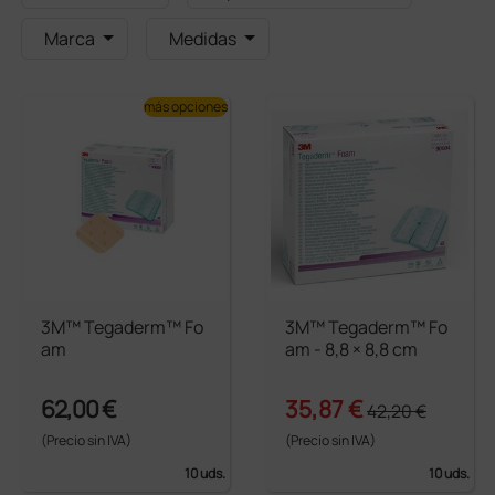
Marca
Medidas
más opciones
3M™ Tegaderm™ Fo
3M™ Tegaderm™ Fo
am
am - 8,8 × 8,8 cm
62,00 €
35,87 €
42,20 €
(Precio sin IVA)
(Precio sin IVA)
10 uds.
10 uds.