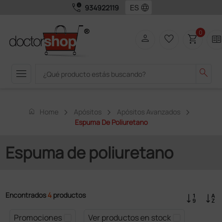
call_quality
language
934922119
0
person
favorite_border
shopping_cart
two_page
menu
search
home
Home
Apósitos
Apósitos Avanzados
Espuma De Poliuretano
Espuma de poliuretano
Encontrados
4
productos
Promociones
Ver productos en stock