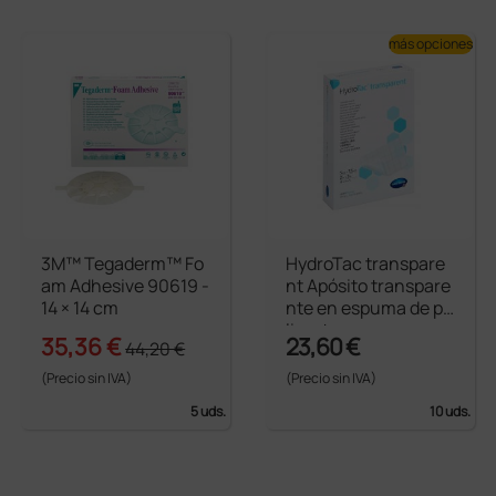
más opciones
3M™ Tegaderm™ Fo
HydroTac transpare
am Adhesive 90619 -
nt Apósito transpare
14 × 14 cm
nte en espuma de po
liuretano
35,36 €
23,60 €
44,20 €
(Precio sin IVA)
(Precio sin IVA)
5 uds.
10 uds.