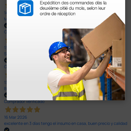
14 Abr 2026
Muy buena. Excelente trato, disposición y rapidez
Comprador verificado
13 Abr 2026
Son muy serios y puntuales. El material siempre llega muy bien¡¡¡
Comprador verificado
13 Abr 2026
Buen producto y envío rápido y bien presentado
Comprador verificado
16 Mar 2026
excelente en 3 días tengo el insumo en casa, buen precio y calidad