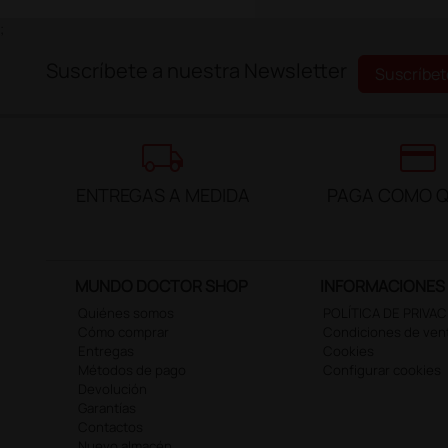
;
Suscríbete a nuestra Newsletter
Suscríbet
local_shipping
credit_card
ENTREGAS A MEDIDA
PAGA COMO Q
MUNDO DOCTOR SHOP
INFORMACIONES
Quiénes somos
POLÍTICA DE PRIVA
Cómo comprar
Condiciones de ven
Entregas
Cookies
Métodos de pago
Configurar cookies
Devolución
Garantías
Contactos
Nuevo almacén