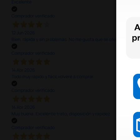
Excelente
Comprador verificado
12 Jun 2026
Bien, rápida y sin problemas. No me gusta que se oferten productos
Comprador verificado
14 Abr 2026
Todo muy rápido y fácil,volveré a comprar.
Comprador verificado
14 Abr 2026
Muy buena. Excelente trato, disposición y rapidez
Comprador verificado