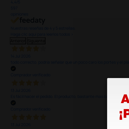
4,4
/5
597
opiniones
Nuestras reseñas de 4 y 5 estrellas.
Haga clic aquí para leerlos todos >
Anterior
Siguiente
14 Jul 2026
todo correcto. podria señalar que un poco caro los portes y el pl
Comprador verificado
13 Jul 2026
Es fácil hacer el pedido. El producto, bastante mas barato que 
Comprador verificado
13 Jul 2026