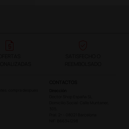
request_quote
verified_user
OFERTAS
SATISFECHO O
SONALIZADAS
REEMBOLSADO
CONTACTOS
ntes, compra despues
Dirección
Doctor Shop España SL
Domicilio Social: Calle Muntaner,
305,
Pral. 2ª – 08021 Barcelona
NIF: B66341298