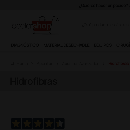
¿Quieres hacer un pedido? Lo
DIAGNÓSTICO
MATERIAL DESECHABLE
EQUIPOS
CIRUGÍ
home
Home
Apósitos
Apósitos Avanzados
Hidrofibras
Hidrofibras