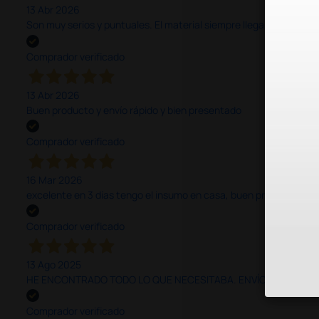
13 Abr 2026
Son muy serios y puntuales. El material siempre llega muy bien¡¡¡
Comprador verificado
13 Abr 2026
Buen producto y envío rápido y bien presentado
Comprador verificado
16 Mar 2026
excelente en 3 días tengo el insumo en casa, buen precio y calid
Comprador verificado
13 Ago 2025
HE ENCONTRADO TODO LO QUE NECESITABA. ENVÍO RÁPIDO Y B
Comprador verificado