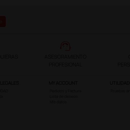
e
support_agent
UIERAS
ASESORAMIENTO
PROFESIONAL
PER
 LEGALES
MY ACCOUNT
UTILIDAD
CIDAD
Pedidos y Factura
Pruebas a
ta
Lista de deseos
Mis datos