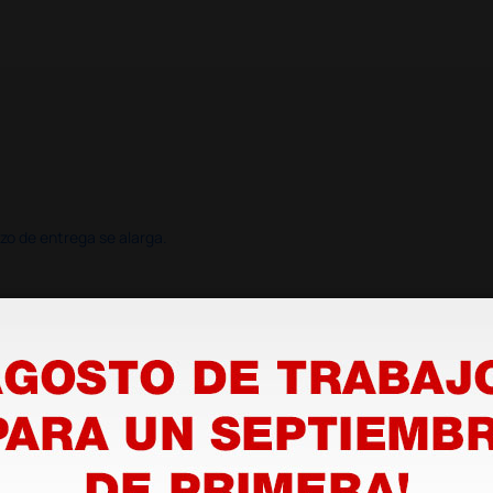
azo de entrega se alarga.
en otras plataformas de material médico. Pero el envío cuesta más del 