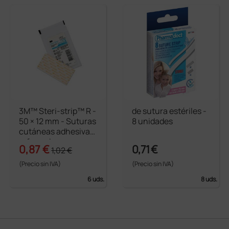
3M™ Steri-strip™ R -
de sutura estériles -
50 × 12 mm - Suturas
8 unidades
cutáneas adhesivas
reforzadas
0,87 €
0,71 €
1,02 €
(Precio sin IVA)
(Precio sin IVA)
6 uds.
8 uds.