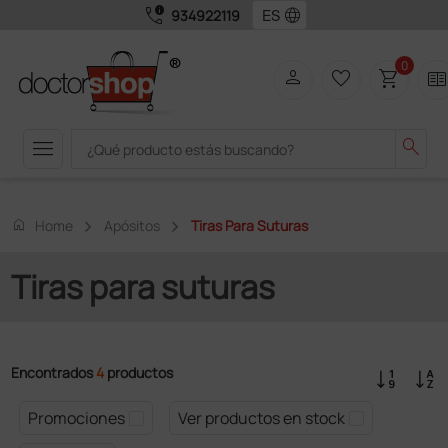
call_quality
language
934922119
0
person
favorite_border
shopping_cart
two_page
menu
search
home
Home
Apósitos
Tiras Para Suturas
Tiras para suturas
Encontrados
4
productos
Promociones
Ver productos en stock