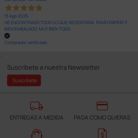
13 Ago 2025
HE ENCONTRADO TODO LO QUE NECESITABA. ENVÍO RÁPIDO Y
BIEN EMBALADO. MUY BIEN TODO.
Comprador verificado
;
Suscríbete a nuestra Newsletter
Suscríbete
local_shipping
credit_card
ENTREGAS A MEDIDA
PAGA COMO QUIERAS
support_agent
request_quote