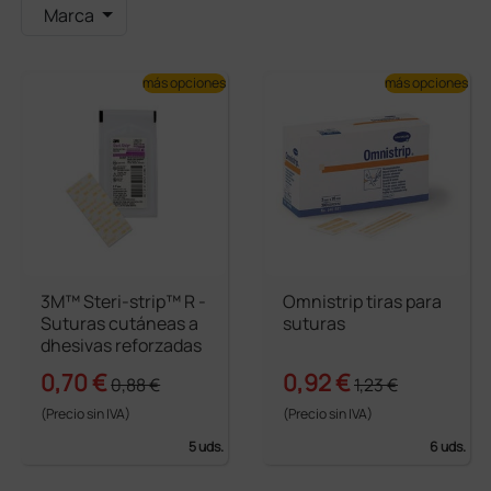
Marca
más opciones
más opciones
3M™ Steri-strip™ R -
Omnistrip tiras para
Suturas cutáneas a
suturas
dhesivas reforzadas
0,70 €
0,92 €
0,88 €
1,23 €
(Precio sin IVA)
(Precio sin IVA)
5 uds.
6 uds.