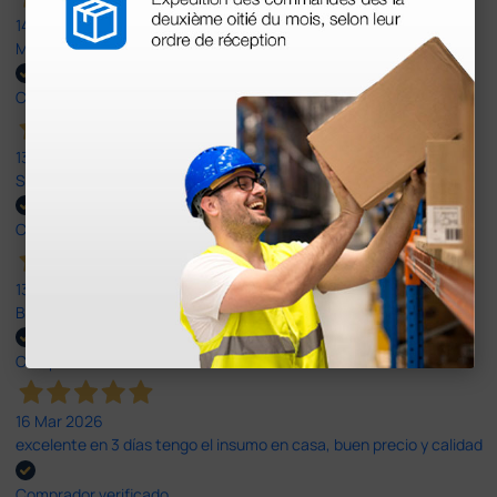
14 Abr 2026
Muy buena. Excelente trato, disposición y rapidez
Comprador verificado
13 Abr 2026
Son muy serios y puntuales. El material siempre llega muy bien¡¡¡
Comprador verificado
13 Abr 2026
Buen producto y envío rápido y bien presentado
Comprador verificado
16 Mar 2026
excelente en 3 días tengo el insumo en casa, buen precio y calidad
Comprador verificado