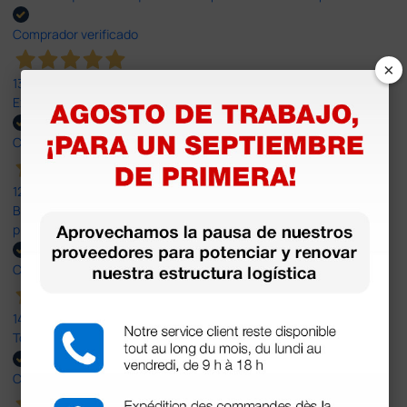
Comprador verificado
×
13 Jul 2026
Excelente
Comprador verificado
12 Jun 2026
Bien, rápida y sin problemas. No me gusta que se oferten
productos sin incluir el IVA que luego nos van a cobrar.
Comprador verificado
14 Abr 2026
Todo muy rápido y fácil,volveré a comprar.
Comprador verificado