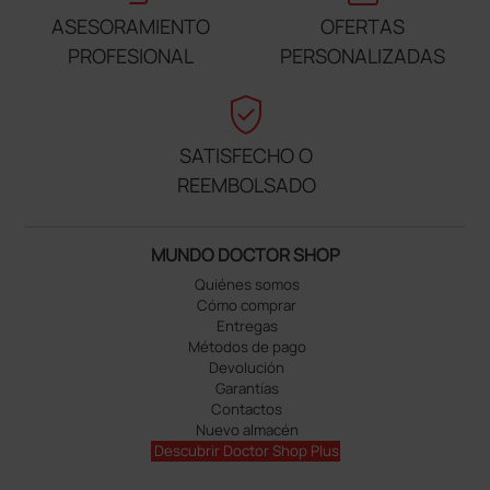
ASESORAMIENTO
OFERTAS
PROFESIONAL
PERSONALIZADAS
verified_user
SATISFECHO O
REEMBOLSADO
MUNDO DOCTOR SHOP
Quiénes somos
Cómo comprar
Entregas
Métodos de pago
Devolución
Garantías
Contactos
Nuevo almacén
Descubrir Doctor Shop Plus