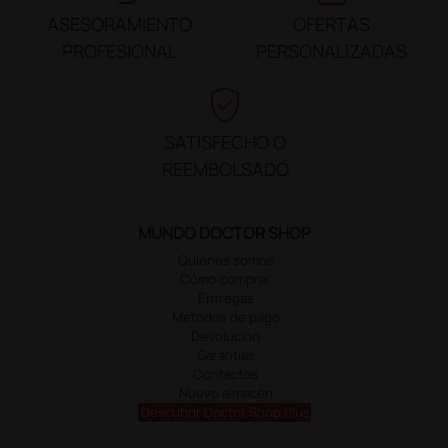
ASESORAMIENTO
OFERTAS
PROFESIONAL
PERSONALIZADAS
verified_user
SATISFECHO O
REEMBOLSADO
MUNDO DOCTOR SHOP
Quiénes somos
Cómo comprar
Entregas
Métodos de pago
Devolución
Garantías
Contactos
Nuevo almacén
Descubrir Doctor Shop Plus