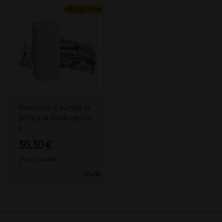
más opciones
Previzinc E Venda el
ástica al óxido de zin
c
30,30 €
(Precio sin IVA)
10 uds.