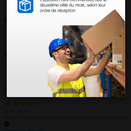
14 Abr 2026
Muy buena. Excelente trato, disposición y rapidez
Comprador verificado
13 Abr 2026
Son muy serios y puntuales. El material siempre llega muy bien¡¡¡
Comprador verificado
13 Abr 2026
Buen producto y envío rápido y bien presentado
Comprador verificado
16 Mar 2026
excelente en 3 días tengo el insumo en casa, buen precio y calidad
Comprador verificado