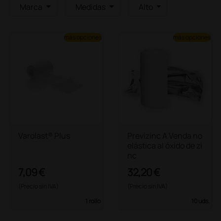
Marca
Medidas
Alto
más opciones
más opciones
Varolast® Plus
Previzinc A Venda no
elástica al óxido de zi
nc
7,09 €
32,20 €
(Precio sin IVA)
(Precio sin IVA)
1 rollo
10 uds.