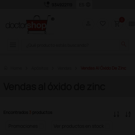
call_quality
language
934922119
0
person
favorite_border
shopping_cart
two_page
menu
search
home
Home
Apósitos
Vendas
Vendas Al Óxido De Zinc
Vendas al óxido de zinc
Encontrados
3
productos
Promociones
Ver productos en stock