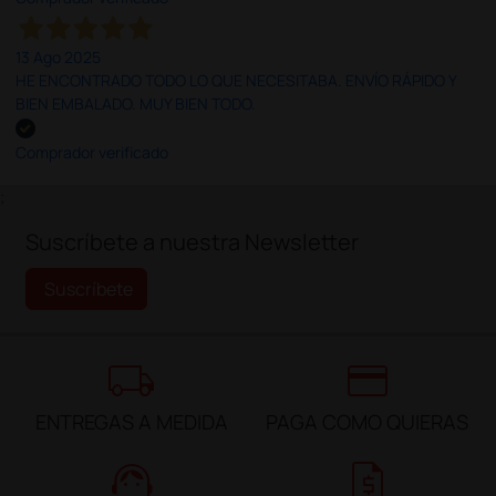
13 Ago 2025
HE ENCONTRADO TODO LO QUE NECESITABA. ENVÍO RÁPIDO Y
BIEN EMBALADO. MUY BIEN TODO.
Comprador verificado
;
Suscríbete a nuestra Newsletter
Suscríbete
local_shipping
credit_card
ENTREGAS A MEDIDA
PAGA COMO QUIERAS
support_agent
request_quote