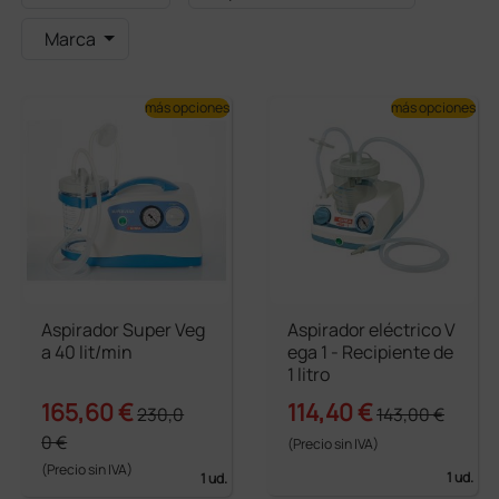
Marca
más opciones
más opciones
Aspirador Super Veg
Aspirador eléctrico V
a 40 lit/min
ega 1 - Recipiente de
1 litro
165,60 €
114,40 €
230,0
143,00 €
0 €
(Precio sin IVA)
(Precio sin IVA)
1 ud.
1 ud.