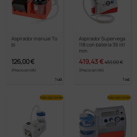
Aspirador manual To
Aspirador Supervega
bi
118 con batería 36 lit/
min
126,00 €
419,43 €
451,00 €
(Precio sin IVA)
(Precio sin IVA)
1 ud.
1 ud.
más opciones
más opciones