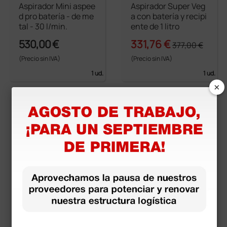
Aspirador Mini aspee
Aspirador Super Veg
d pro batería - de me
a con batería y recipi
tal - 30 l/min.
ente de 1 litro
530,00 €
331,76 €
377,00 €
(Precio sin IVA)
(Precio sin IVA)
1 ud.
1 ud.
×
más opciones
más opciones
Aspirador Super Veg
Supervega Evo
a de pie