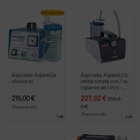
más opciones
Aspirador Aspeed pr
Aspirador Aspeed 2 b
ofesional
omba simple con 1 re
cipiente de 1 litro - 2
2 lit/min
215,00 €
227,92 €
259,0
0 €
(Precio sin IVA)
(Precio sin IVA)
1 ud.
1 ud.