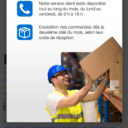
315,20 €
760,00 €
394,0
0 €
(Precio sin IVA)
(Precio sin IVA)
1 ud.
1 ud.
4,4
/5
597
opiniones
Nuestras reseñas de 4 y 5 estrellas.
Haga clic aquí para leerlos todos >
Anterior
Siguiente
14 Jul 2026
todo correcto. podria señalar que un poco caro los portes y el