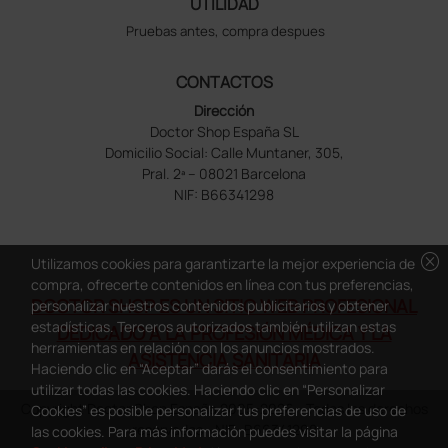
UTILIDAD
Pruebas antes, compra despues
CONTACTOS
Dirección
Doctor Shop España SL
Domicilio Social: Calle Muntaner, 305,
Pral. 2ª – 08021 Barcelona
NIF: B66341298
cancel
Utilizamos cookies para garantizarte la mejor experiencia de
compra, ofrecerte contenidos en línea con tus preferencias,
DOCTOR SHOP ES UN SITIO WEB PROFESIONAL
personalizar nuestros contenidos publicitarios y obtener
estadísticas. Terceros autorizados también utilizan estas
DEDICADO A LA PROFESIÓN MÉDICA Y LA
herramientas en relación con los anuncios mostrados.
ASISTENCIA SANITARIA
Haciendo clic en “Aceptar” darás el consentimiento para
utilizar todas las cookies. Haciendo clic en “Personalizar
Copyright Doctor Shop España 2005-2026 - Todos los derechos
Cookies” es posible personalizar tus preferencias de uso de
reservados - NIF.: B66341298
las cookies. Para más información puedes visitar la página