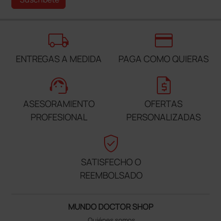
local_shipping
credit_card
ENTREGAS A MEDIDA
PAGA COMO QUIERAS
support_agent
request_quote
ASESORAMIENTO
OFERTAS
PROFESIONAL
PERSONALIZADAS
verified_user
SATISFECHO O
REEMBOLSADO
MUNDO DOCTOR SHOP
Quiénes somos