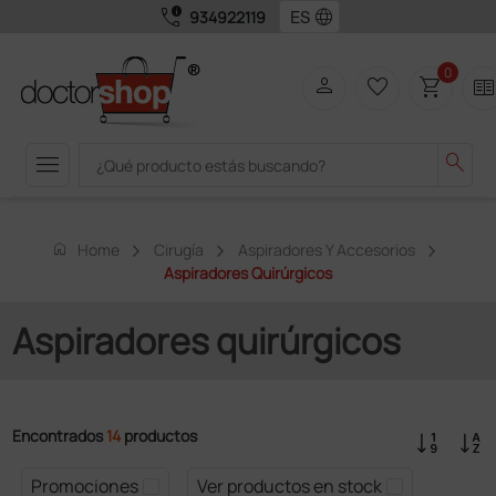
call_quality
language
934922119
0
person
favorite_border
shopping_cart
two_page
menu
search
home
Home
Cirugía
Aspiradores Y Accesorios
Aspiradores Quirúrgicos
Aspiradores quirúrgicos
Encontrados
14
productos
Promociones
Ver productos en stock