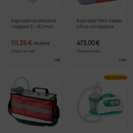
Aspirador profesiona
Aspirador Mini Aspee
l Aspeed 3 - 16 l/min
d Evo con batería
111,35 €
473,00 €
131,00 €
(Precio sin IVA)
(Precio sin IVA)
1 ud.
1 ud.
más opciones