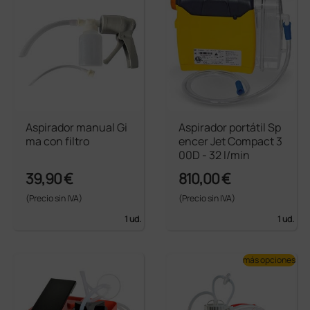
Aspirador manual Gi
Aspirador portátil Sp
ma con filtro
encer Jet Compact 3
00D - 32 l/min
39,90 €
810,00 €
(Precio sin IVA)
(Precio sin IVA)
1 ud.
1 ud.
más opciones