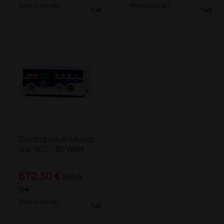
(Precio sin IVA)
(Precio sin IVA)
1 ud.
1 ud.
Electrobisturí Monop
olar 80D - 80 Watt
672,30 €
810,0
0 €
(Precio sin IVA)
1 ud.