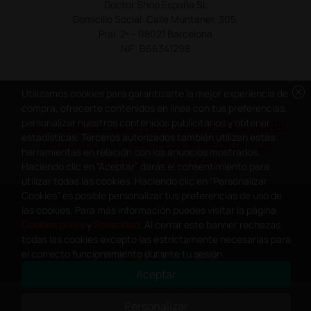
Doctor Shop España SL
Domicilio Social: Calle Muntaner, 305,
Pral. 2ª – 08021 Barcelona
NIF: B66341298
cancel
Utilizamos cookies para garantizarte la mejor experiencia de
compra, ofrecerte contenidos en línea con tus preferencias,
personalizar nuestros contenidos publicitarios y obtener
DOCTOR SHOP ES UN SITIO WEB PROFESIONAL
estadísticas. Terceros autorizados también utilizan estas
DEDICADO A LA PROFESIÓN MÉDICA Y LA
herramientas en relación con los anuncios mostrados.
ASISTENCIA SANITARIA
Haciendo clic en “Aceptar” darás el consentimiento para
utilizar todas las cookies. Haciendo clic en “Personalizar
Cookies” es posible personalizar tus preferencias de uso de
Copyright Doctor Shop España 2005-2026 - Todos los derechos
las cookies. Para más información puedes visitar la página
reservados - NIF.: B66341298
Cookies policy
y
Privacidad
. Al cerrar este banner rechazas
todas las cookies excepto las estrictamente necesarias para
el correcto funcionamiento durante tu sesión.
Aceptar
0
This site is protected by reCAPTCHA and the Google
Privacy Policy
and
Personalizar
Terms of Service
apply.