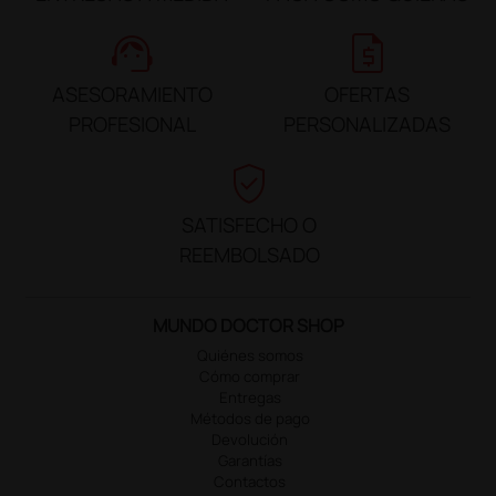
support_agent
request_quote
ASESORAMIENTO
OFERTAS
PROFESIONAL
PERSONALIZADAS
verified_user
SATISFECHO O
REEMBOLSADO
MUNDO DOCTOR SHOP
Quiénes somos
Cómo comprar
Entregas
Métodos de pago
Devolución
Garantías
Contactos