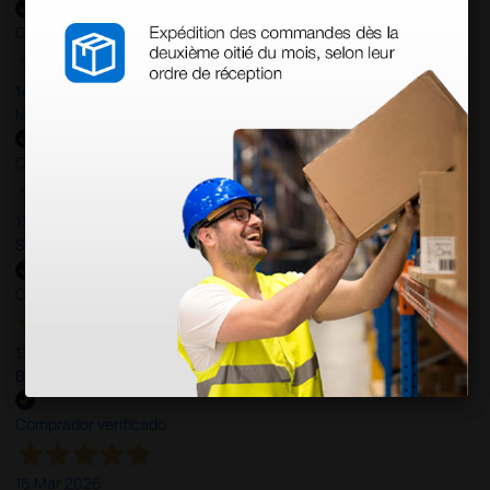
Comprador verificado
14 Abr 2026
Muy buena. Excelente trato, disposición y rapidez
Comprador verificado
13 Abr 2026
Son muy serios y puntuales. El material siempre llega muy bien¡¡¡
Comprador verificado
13 Abr 2026
Buen producto y envío rápido y bien presentado
Comprador verificado
16 Mar 2026