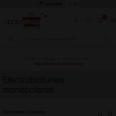
call_quality
language
934922119
0
person
favorite_border
shopping_cart
two_page
menu
search
home
Home
Cirugía
Electrobisturíes
Electrobisturíes Monopolares
Electrobisturíes
monopolares
Encontrados
3
productos