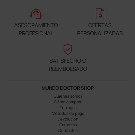
support_agent
request_quote
ASESORAMIENTO
OFERTAS
PROFESIONAL
PERSONALIZADAS
verified_user
SATISFECHO O
REEMBOLSADO
MUNDO DOCTOR SHOP
Quiénes somos
Cómo comprar
Entregas
Métodos de pago
Devolución
Garantías
Contactos