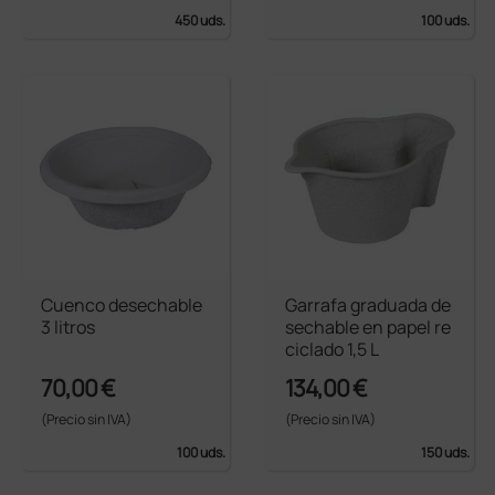
450 uds.
100 uds.
Cuenco desechable
Garrafa graduada de
3 litros
sechable en papel re
ciclado 1,5 L
70,00 €
134,00 €
(Precio sin IVA)
(Precio sin IVA)
100 uds.
150 uds.