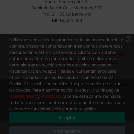
Doctor Shop España SL
Domicilio Social: Calle Muntaner, 305,
Pral. 2ª – 08021 Barcelona
NIF: B66341298
cancel
Utilizamos cookies para garantizarte la mejor experiencia de
compra, ofrecerte contenidos en línea con tus preferencias,
personalizar nuestros contenidos publicitarios y obtener
DOCTOR SHOP ES UN SITIO WEB PROFESIONAL
estadísticas. Terceros autorizados también utilizan estas
DEDICADO A LA PROFESIÓN MÉDICA Y LA
herramientas en relación con los anuncios mostrados.
ASISTENCIA SANITARIA
Haciendo clic en “Aceptar” darás el consentimiento para
utilizar todas las cookies. Haciendo clic en “Personalizar
Cookies” es posible personalizar tus preferencias de uso de
Copyright Doctor Shop España 2005-2026 - Todos los derechos
las cookies. Para más información puedes visitar la página
reservados - NIF.: B66341298
Cookies policy
y
Privacidad
. Al cerrar este banner rechazas
todas las cookies excepto las estrictamente necesarias para
el correcto funcionamiento durante tu sesión.
Aceptar
0
This site is protected by reCAPTCHA and the Google
Privacy Policy
and
Personalizar
Terms of Service
apply.