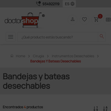
call_quality
language
934922119
0
person
favorite_border
shopping_cart
two_page
menu
search
home
Home
Cirugía
Instrumentos Desechables
Bandejas Y Bateas Desechables
Bandejas y bateas
desechables
Encontrados
4
productos