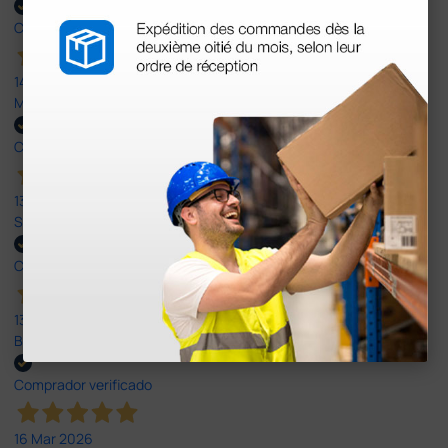
Comprador verificado
14 Abr 2026
Muy buena. Excelente trato, disposición y rapidez
Comprador verificado
13 Abr 2026
Son muy serios y puntuales. El material siempre llega muy bien¡¡¡
Comprador verificado
13 Abr 2026
Buen producto y envío rápido y bien presentado
Comprador verificado
16 Mar 2026