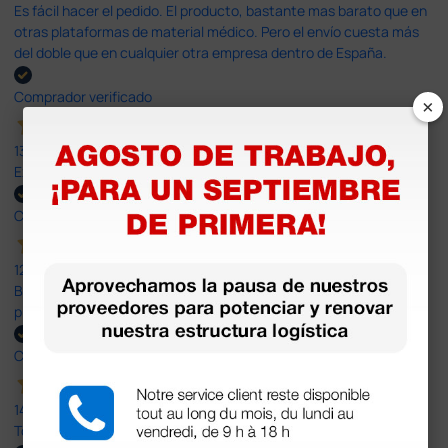
Es fácil hacer el pedido. El producto, bastante mas barato que en
otras plataformas de material médico. Pero el envío cuesta más
del doble que en cualquier otra empresa dentro de España.
Comprador verificado
×
13 Jul 2026
Excelente
Comprador verificado
12 Jun 2026
Bien, rápida y sin problemas. No me gusta que se oferten
productos sin incluir el IVA que luego nos van a cobrar.
Comprador verificado
14 Abr 2026
Todo muy rápido y fácil,volveré a comprar.