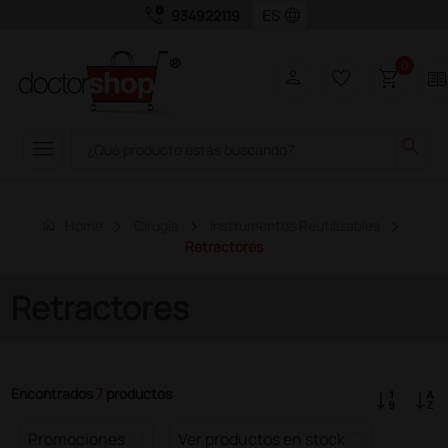
call_quality
language
934922119
0
person
favorite_border
shopping_cart
two_page
menu
search
home
Home
Cirugía
Instrumentos Reutilizables
Retractores
Retractores
Encontrados
7
productos
Promociones
Ver productos en stock