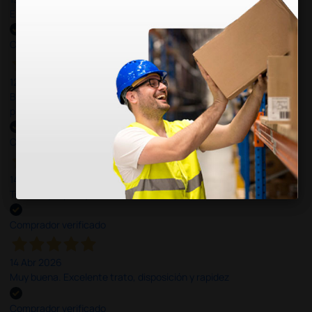
Excelente
Comprador verificado
12 Jun 2026
Bien, rápida y sin problemas. No me gusta que se oferten
productos sin incluir el IVA que luego nos van a cobrar.
Comprador verificado
14 Abr 2026
Todo muy rápido y fácil,volveré a comprar.
Comprador verificado
14 Abr 2026
Muy buena. Excelente trato, disposición y rapidez
Comprador verificado