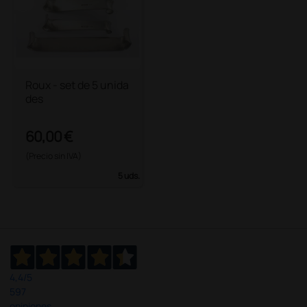
Roux - set de 5 unida
des
60,00 €
(Precio sin IVA)
5 uds.
4,4
/5
597
opiniones