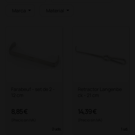
Marca
Material
Farabeuf - set de 2 -
Retractor Langenbe
12 cm
ck - 21 cm
8,85 €
14,39 €
(Precio sin IVA)
(Precio sin IVA)
2 uds.
1 ud.