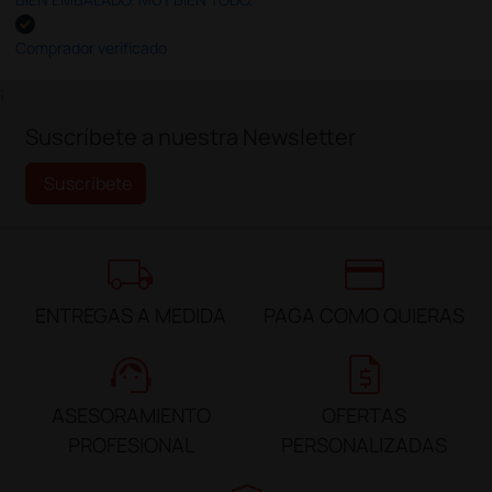
Comprador verificado
;
Suscríbete a nuestra Newsletter
Suscríbete
local_shipping
credit_card
ENTREGAS A MEDIDA
PAGA COMO QUIERAS
support_agent
request_quote
ASESORAMIENTO
OFERTAS
PROFESIONAL
PERSONALIZADAS