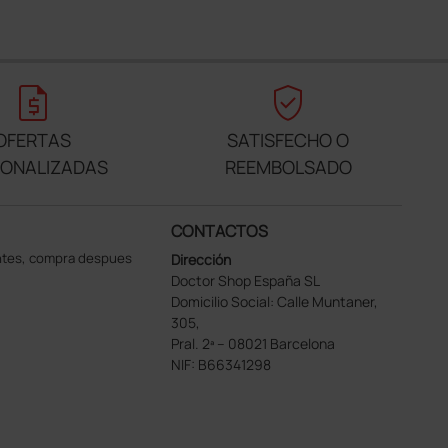
request_quote
verified_user
OFERTAS
SATISFECHO O
SONALIZADAS
REEMBOLSADO
CONTACTOS
ntes, compra despues
Dirección
Doctor Shop España SL
Domicilio Social: Calle Muntaner,
305,
Pral. 2ª – 08021 Barcelona
NIF: B66341298