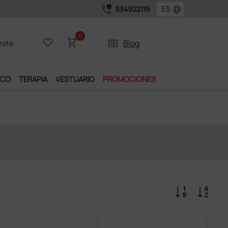
call_quality
language
934922119
Únete al programa Ds Plus y podrás disfrutar de muchos servic
0
favorite_border
shopping_cart
two_pager
Blog
rate
ICO
TERAPIA
VESTUARIO
PROMOCIONES