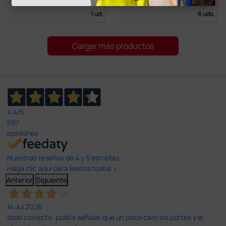
1 ud.
6 uds.
Cargar más productos
4,4
/5
597
opiniones
Nuestras reseñas de 4 y 5 estrellas.
Haga clic aquí para leerlos todos >
Anterior
Siguiente
14 Jul 2026
todo correcto. podria señalar que un poco caro los portes y el