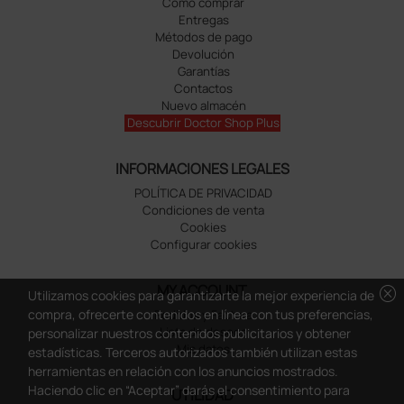
Cómo comprar
Entregas
Métodos de pago
Devolución
Garantías
Contactos
Nuevo almacén
Descubrir Doctor Shop Plus
INFORMACIONES LEGALES
POLÍTICA DE PRIVACIDAD
Condiciones de venta
Cookies
Configurar cookies
MY ACCOUNT
cancel
Utilizamos cookies para garantizarte la mejor experiencia de
compra, ofrecerte contenidos en línea con tus preferencias,
Pedidos y Factura
Lista de deseos
personalizar nuestros contenidos publicitarios y obtener
Mis datos
estadísticas. Terceros autorizados también utilizan estas
herramientas en relación con los anuncios mostrados.
Haciendo clic en “Aceptar” darás el consentimiento para
UTILIDAD