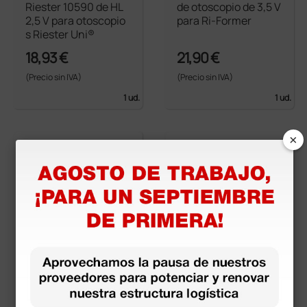
Riester 10590 de HL
de otoscopio de 3,5 V
2,5 V para otoscopio
para Ri-Former
s Riester Uni®
18,93 €
21,90 €
(Precio sin IVA)
(Precio sin IVA)
1 ud.
1 ud.
×
Lámpara halógena H
Lámpara halógena H
eine XHL® Xenon 06
eine XHL® Xenon 10
8 - 6V
6 - 2,5V