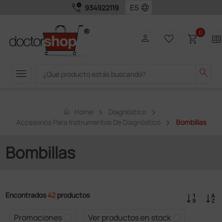
call_quality
language
934922119
0
person
favorite_border
shopping_cart
two_page
menu
search
home
Home
Diagnóstico
Accesorios Para Instrumentos De Diagnóstico
Bombillas
Bombillas
Encontrados
42
productos
Promociones
Ver productos en stock