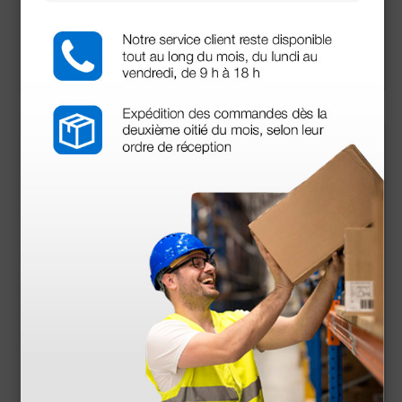
79,00 €
33,50 €
(Precio sin IVA)
(Precio sin IVA)
1 ud.
1 ud.
halógena Heine XHL
3,5 V XL para retinos
® Xenon 110 - 2,5V
copio Riester RI-SCO
PE
32,40 €
188,00 €
(Precio sin IVA)
(Precio sin IVA)