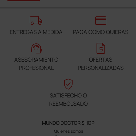
local_shipping
credit_card
ENTREGAS A MEDIDA
PAGA COMO QUIERAS
support_agent
request_quote
ASESORAMIENTO
OFERTAS
PROFESIONAL
PERSONALIZADAS
verified_user
SATISFECHO O
REEMBOLSADO
MUNDO DOCTOR SHOP
Quiénes somos