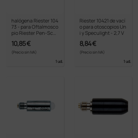
halógena Riester 104
Riester 10421 de vací
73 - para Oftalmosco
o para otoscopios Un
pio Riester Pen-Sco
i y Speculight - 2,7 V
pe
10,85 €
8,84 €
(Precio sin IVA)
(Precio sin IVA)
1 ud.
1 ud.