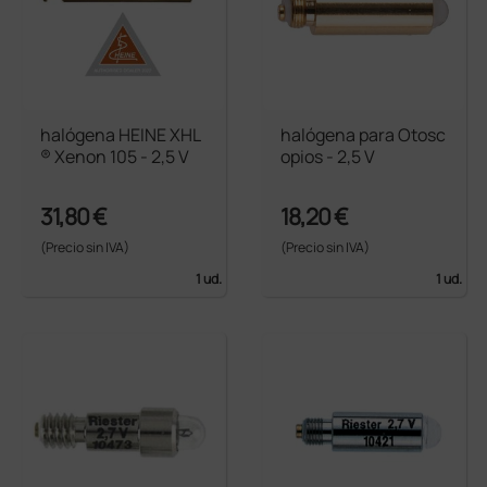
halógena HEINE XHL
halógena para Otosc
® Xenon 105 - 2,5 V
opios - 2,5 V
31,80 €
18,20 €
(Precio sin IVA)
(Precio sin IVA)
1 ud.
1 ud.