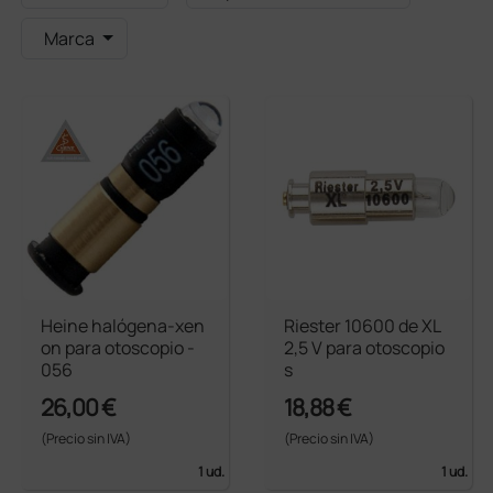
Marca
Heine halógena-xen
Riester 10600 de XL
on para otoscopio -
2,5 V para otoscopio
056
s
26,00 €
18,88 €
(Precio sin IVA)
(Precio sin IVA)
1 ud.
1 ud.