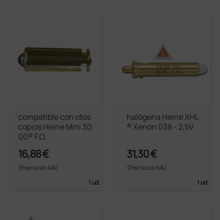
compatible con otos
halógena Heine XHL
copios Heine Mini 30
® Xenon 038 - 2,5V
00® F.O.
16,88 €
31,30 €
(Precio sin IVA)
(Precio sin IVA)
1 ud.
1 ud.