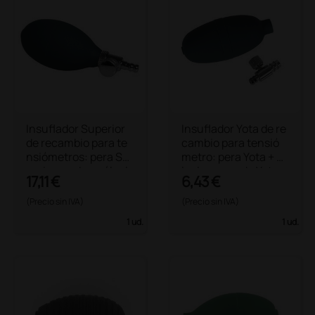
Insuflador Superior
Insuflador Yota de re
de recambio para te
cambio para tensió
nsiómetros: pera Su
metro: pera Yota + vá
perior verde + válvul
lvula cromada Yota
17,11 €
6,43 €
a Superior
(Precio sin IVA)
(Precio sin IVA)
1 ud.
1 ud.