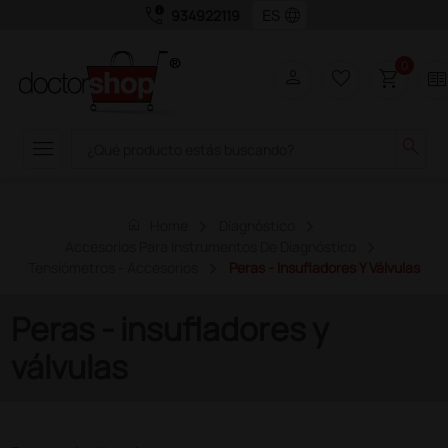
call_quality
language
934922119
0
person
favorite_border
shopping_cart
two_page
menu
search
home
Home
Diagnóstico
Accesorios Para Instrumentos De Diagnóstico
Tensiómetros - Accesorios
Peras - Insufladores Y Válvulas
Peras - insufladores y
válvulas