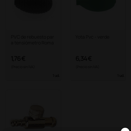
PVC de rebuesto par
Yota Pvc - verde
a tensiómetro Roma
1,76 €
6,34 €
(Precio sin IVA)
(Precio sin IVA)
1 ud.
1 ud.