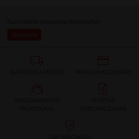
;
Suscríbete a nuestra Newsletter
Suscríbete
local_shipping
credit_card
ENTREGAS A MEDIDA
PAGA COMO QUIERAS
support_agent
request_quote
ASESORAMIENTO
OFERTAS
PROFESIONAL
PERSONALIZADAS
verified_user
SATISFECHO O