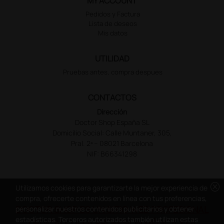
MY ACCOUNT
Pedidos y Factura
Lista de deseos
Mis datos
UTILIDAD
Pruebas antes, compra despues
CONTACTOS
Dirección
Doctor Shop España SL
Domicilio Social: Calle Muntaner, 305,
Pral. 2ª – 08021 Barcelona
NIF: B66341298
cancel
Utilizamos cookies para garantizarte la mejor experiencia de
compra, ofrecerte contenidos en línea con tus preferencias,
DOCTOR SHOP ES UN SITIO WEB PROFESIONAL
personalizar nuestros contenidos publicitarios y obtener
estadísticas. Terceros autorizados también utilizan estas
DEDICADO A LA PROFESIÓN MÉDICA Y LA