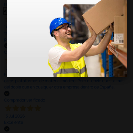
Haga clic aquí para leerlos todos >
Anterior
Siguiente
14 Jul 2026
todo correcto. podria señalar que un poco caro los portes y el
plazo de entrega se alarga.
Comprador verificado
13 Jul 2026
Es fácil hacer el pedido. El producto, bastante mas barato que en
otras plataformas de material médico. Pero el envío cuesta más
del doble que en cualquier otra empresa dentro de España.
Comprador verificado
13 Jul 2026
Excelente