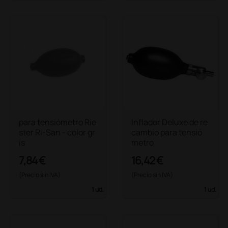
para tensiómetro Rie
Inflador Deluxe de re
ster Ri-San - color gr
cambio para tensió
is
metro
7,84 €
16,42 €
(Precio sin IVA)
(Precio sin IVA)
1 ud.
1 ud.