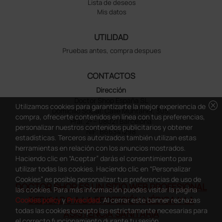
Lista de deseos
Mis datos
UTILIDAD
Pruebas antes, compra despues
CONTACTOS
Dirección
Doctor Shop España SL
cancel
Utilizamos cookies para garantizarte la mejor experiencia de
Domicilio Social: Calle Muntaner, 305,
compra, ofrecerte contenidos en línea con tus preferencias,
Pral. 2ª – 08021 Barcelona
personalizar nuestros contenidos publicitarios y obtener
NIF: B66341298
estadísticas. Terceros autorizados también utilizan estas
herramientas en relación con los anuncios mostrados.
Haciendo clic en “Aceptar” darás el consentimiento para
utilizar todas las cookies. Haciendo clic en “Personalizar
Cookies” es posible personalizar tus preferencias de uso de
DOCTOR SHOP ES UN SITIO WEB PROFESIONAL
las cookies. Para más información puedes visitar la página
DEDICADO A LA PROFESIÓN MÉDICA Y LA
Cookies policy
y
Privacidad
. Al cerrar este banner rechazas
todas las cookies excepto las estrictamente necesarias para
ASISTENCIA SANITARIA
el correcto funcionamiento durante tu sesión.