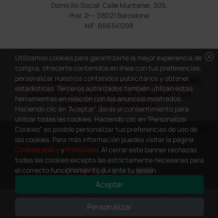
Domicilio Social: Calle Muntaner, 305,
Pral. 2ª – 08021 Barcelona
NIF: B66341298
cancel
Utilizamos cookies para garantizarte la mejor experiencia de
compra, ofrecerte contenidos en línea con tus preferencias,
personalizar nuestros contenidos publicitarios y obtener
DOCTOR SHOP ES UN SITIO WEB PROFESIONAL
estadísticas. Terceros autorizados también utilizan estas
DEDICADO A LA PROFESIÓN MÉDICA Y LA
herramientas en relación con los anuncios mostrados.
ASISTENCIA SANITARIA
Haciendo clic en “Aceptar” darás el consentimiento para
utilizar todas las cookies. Haciendo clic en “Personalizar
Cookies” es posible personalizar tus preferencias de uso de
Copyright Doctor Shop España 2005-2026 - Todos los derechos
las cookies. Para más información puedes visitar la página
reservados - NIF.: B66341298
Cookies policy
y
Privacidad
. Al cerrar este banner rechazas
todas las cookies excepto las estrictamente necesarias para
el correcto funcionamiento durante tu sesión.
Aceptar
0
This site is protected by reCAPTCHA and the Google
Privacy Policy
and
Personalizar
Terms of Service
apply.