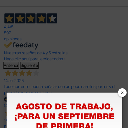
4,4
/5
597
opiniones
Nuestras reseñas de 4 y 5 estrellas.
Haga clic aquí para leerlos todos >
Anterior
Siguiente
14 Jul 2026
todo correcto. podria señalar que un poco caro los portes y el
×
plazo de entrega se alarga.
Comprador verificado
13 Jul 2026
Es fácil hacer el pedido. El producto, bastante mas barato que en