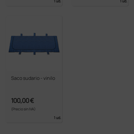
1 ud.
1 ud.
Saco sudario - vinilo
100,00 €
(Precio sin IVA)
1 ud.