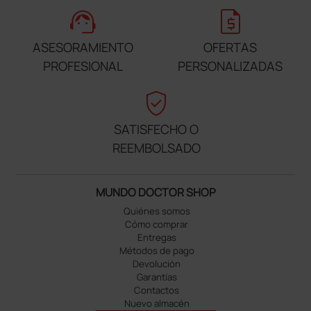
support_agent
request_quote
ASESORAMIENTO
OFERTAS
PROFESIONAL
PERSONALIZADAS
verified_user
SATISFECHO O
REEMBOLSADO
MUNDO DOCTOR SHOP
Quiénes somos
Cómo comprar
Entregas
Métodos de pago
Devolución
Garantías
Contactos
Nuevo almacén