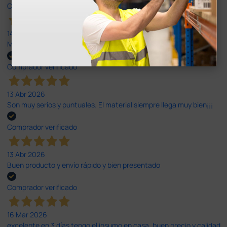
Comprador verificado
14 Abr 2026
Muy buena. Excelente trato, disposición y rapidez
Comprador verificado
13 Abr 2026
Son muy serios y puntuales. El material siempre llega muy bien¡¡¡
Comprador verificado
13 Abr 2026
Buen producto y envío rápido y bien presentado
Comprador verificado
16 Mar 2026
excelente en 3 días tengo el insumo en casa, buen precio y calidad