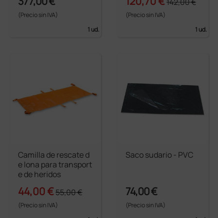
377,00 €
120,70 €
142,00 €
(Precio sin IVA)
(Precio sin IVA)
1 ud.
1 ud.
Camilla de rescate d
Saco sudario - PVC
e lona para transport
e de heridos
44,00 €
74,00 €
55,00 €
(Precio sin IVA)
(Precio sin IVA)