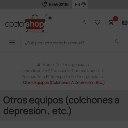
call_quality
language
934922119
0
person
favorite_border
shopping_cart
two_page
menu
search
home
Home
Emergencia
Inmovilización Y Transporte Traumatizados
Equipos Para El Transporte De Emergencia
Otros Equipos (colchones A Depresión , Etc.)
Otros equipos (colchones a
depresión , etc.)