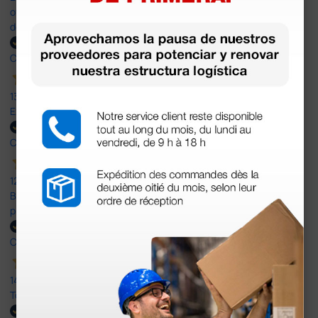
otras plataformas de material médico. Pero el envío cuesta más
del doble que en cualquier otra empresa dentro de España.
Comprador verificado
13 Jul 2026
Excelente
Comprador verificado
12 Jun 2026
Bien, rápida y sin problemas. No me gusta que se oferten
productos sin incluir el IVA que luego nos van a cobrar.
Comprador verificado
14 Abr 2026
Todo muy rápido y fácil,volveré a comprar.