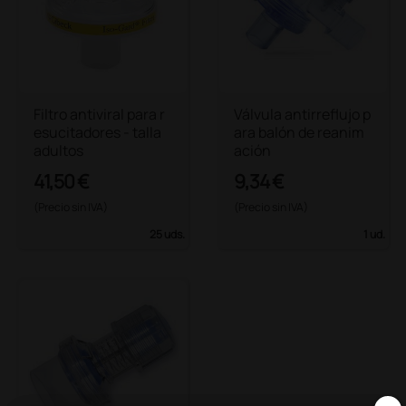
Filtro antiviral para r
Válvula antirreflujo p
esucitadores - talla
ara balón de reanim
adultos
ación
41,50 €
9,34 €
(Precio sin IVA)
(Precio sin IVA)
25 uds.
1 ud.