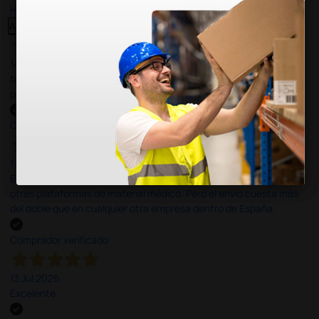
Haga clic aquí para leerlos todos >
Anterior
Siguiente
14 Jul 2026
todo correcto. podria señalar que un poco caro los portes y el
plazo de entrega se alarga.
Comprador verificado
13 Jul 2026
Es fácil hacer el pedido. El producto, bastante mas barato que en
otras plataformas de material médico. Pero el envío cuesta más
del doble que en cualquier otra empresa dentro de España.
Comprador verificado
13 Jul 2026
Excelente