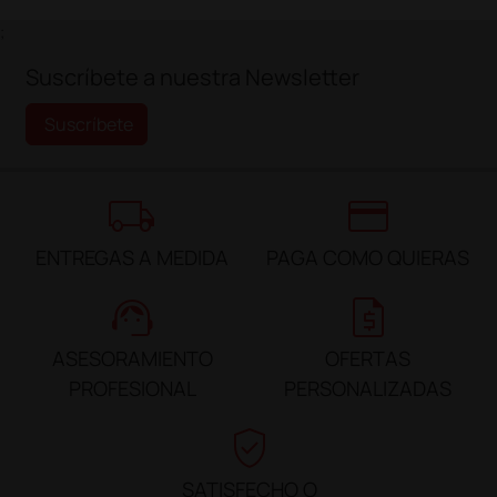
;
Suscríbete a nuestra Newsletter
Suscríbete
local_shipping
credit_card
ENTREGAS A MEDIDA
PAGA COMO QUIERAS
support_agent
request_quote
ASESORAMIENTO
OFERTAS
PROFESIONAL
PERSONALIZADAS
verified_user
SATISFECHO O