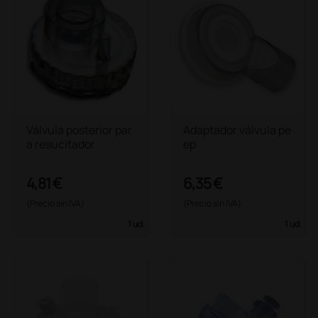
Válvula posterior par
Adaptador válvula pe
a resucitador
ep
4,81 €
6,35 €
(Precio sin IVA)
(Precio sin IVA)
1 ud.
1 ud.