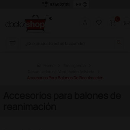
call_quality
language
934922119
0
person
favorite_border
shopping_cart
two_page
menu
search
home
Home
Emergencia
Resucitadores - Ventilación Asistida
Accesorios Para Balones De Reanimación
Accesorios para balones de
reanimación