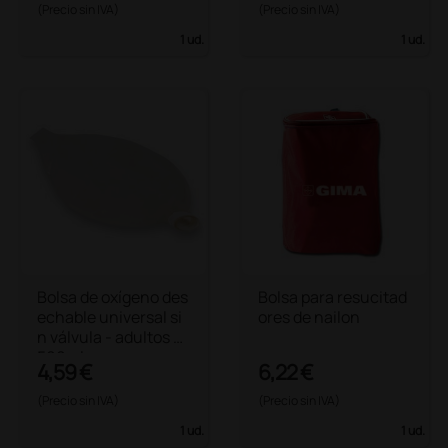
(Precio sin IVA)
(Precio sin IVA)
1 ud.
1 ud.
Bolsa de oxígeno des
Bolsa para resucitad
echable universal si
ores de nailon
n válvula - adultos 2
500ml
4,59 €
6,22 €
(Precio sin IVA)
(Precio sin IVA)
1 ud.
1 ud.