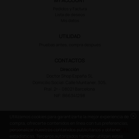
MY ACCOUNT
Pedidos y Factura
Lista de deseos
Mis datos
UTILIDAD
Pruebas antes, compra despues
CONTACTOS
Dirección
Doctor Shop España SL
Domicilio Social: Calle Muntaner, 305,
Pral. 2ª – 08021 Barcelona
NIF: B66341298
cancel
Utilizamos cookies para garantizarte la mejor experiencia de
compra, ofrecerte contenidos en línea con tus preferencias,
DOCTOR SHOP ES UN SITIO WEB PROFESIONAL
personalizar nuestros contenidos publicitarios y obtener
estadísticas. Terceros autorizados también utilizan estas
DEDICADO A LA PROFESIÓN MÉDICA Y LA