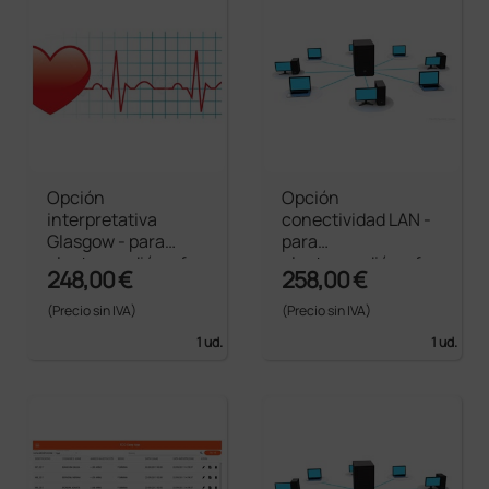
Opción
Opción
interpretativa
conectividad LAN -
Glasgow - para
para
electrocardiógrafos
electrocardiógrafos
248,00 €
258,00 €
Cardioline Serie
Cardioline línea S
200
(Precio sin IVA)
(Precio sin IVA)
1 ud.
1 ud.