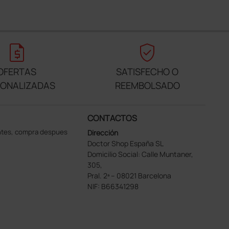
request_quote
verified_user
OFERTAS
SATISFECHO O
SONALIZADAS
REEMBOLSADO
CONTACTOS
ntes, compra despues
Dirección
Doctor Shop España SL
Domicilio Social: Calle Muntaner,
305,
Pral. 2ª – 08021 Barcelona
NIF: B66341298