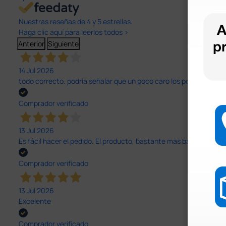
Nuestras reseñas de 4 y 5 estrellas.
Haga clic aquí para leerlos todos >
Anterior
Siguiente
14 Jul 2026
todo correcto. podria señalar que un poco caro los portes y el pl
Comprador verificado
13 Jul 2026
Es fácil hacer el pedido. El producto, bastante mas barato que 
Comprador verificado
13 Jul 2026
Excelente
Comprador verificado