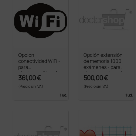
Opción
Opción extensión
conectividad WiFi -
de memoria 1000
para
exámenes - para
electrocardiógrafos
electrocardiógrafos
361,00 €
500,00 €
Cardioline línea 200
Cardioline línea 200
(Precio sin IVA)
(Precio sin IVA)
1 ud.
1 ud.