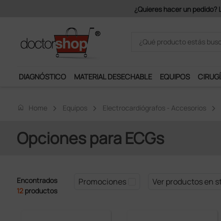
ido? Los portes son gratuitos a partir de 150€ + IVA.
DIAGNÓSTICO
MATERIAL DESECHABLE
EQUIPOS
CIRUGÍ
home
Home
Equipos
Electrocardiógrafos - Accesorios
Opciones para ECGs
Encontrados
Promociones
Ver productos en s
12
productos