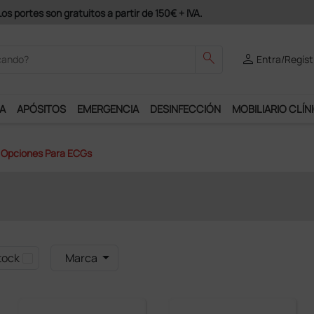
Únete
search
person
Entra/Regíst
A
APÓSITOS
EMERGENCIA
DESINFECCIÓN
MOBILIARIO CLÍN
Opciones Para ECGs
tock
Marca