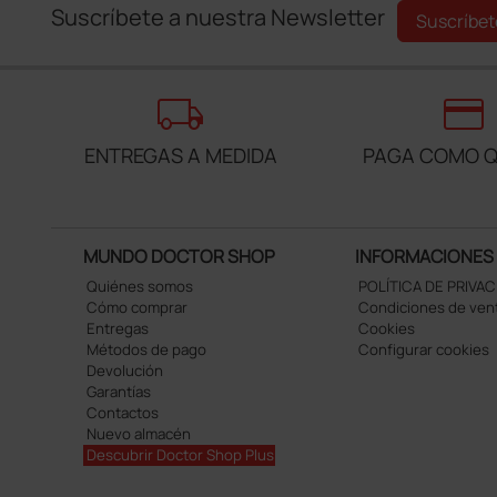
Suscríbete a nuestra Newsletter
Suscríbet
local_shipping
credit_card
ENTREGAS A MEDIDA
PAGA COMO Q
MUNDO DOCTOR SHOP
INFORMACIONES
Quiénes somos
POLÍTICA DE PRIVA
Cómo comprar
Condiciones de ven
Entregas
Cookies
Métodos de pago
Configurar cookies
Devolución
Garantías
Contactos
Nuevo almacén
Descubrir Doctor Shop Plus