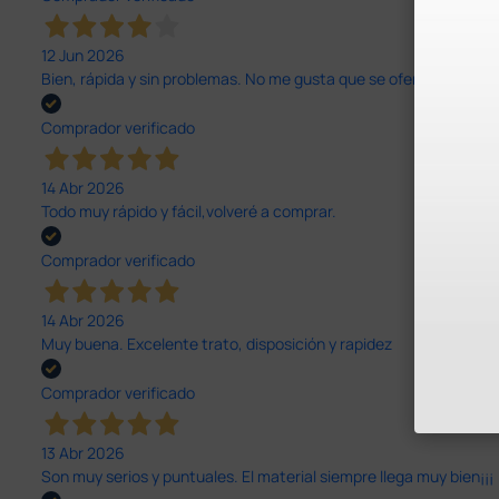
12 Jun 2026
Bien, rápida y sin problemas. No me gusta que se oferten productos
Comprador verificado
14 Abr 2026
Todo muy rápido y fácil,volveré a comprar.
Comprador verificado
14 Abr 2026
Muy buena. Excelente trato, disposición y rapidez
Comprador verificado
13 Abr 2026
Son muy serios y puntuales. El material siempre llega muy bien¡¡¡