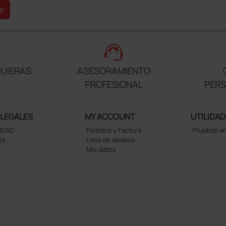
e
support_agent
UIERAS
ASESORAMIENTO
PROFESIONAL
PER
 LEGALES
MY ACCOUNT
UTILIDAD
CIDAD
Pedidos y Factura
Pruebas a
ta
Lista de deseos
Mis datos