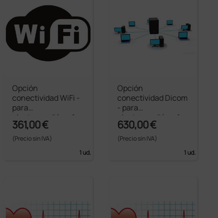
Opción
Opción
conectividad WiFi -
conectividad Dicom
para
- para
electrocardiógrafos
electrocardiógrafo
361,00 €
630,00 €
Cardioline línea 100
Cardioline ECG 100+
(Precio sin IVA)
(Precio sin IVA)
1 ud.
1 ud.