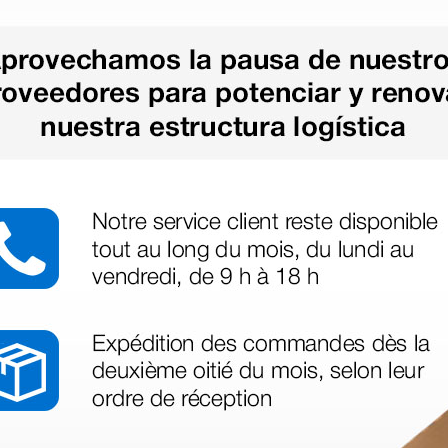
azo de entrega se alarga.
en otras plataformas de material médico. Pero el envío cuesta más del 