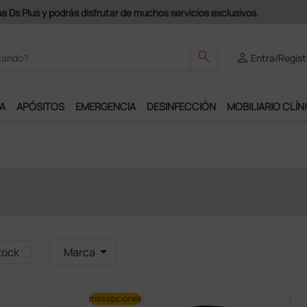
odrás disfrutar de muchos servicios exclusivos.
search
person
Entra/Regíst
A
APÓSITOS
EMERGENCIA
DESINFECCIÓN
MOBILIARIO CLÍN
tock
Marca
más opciones