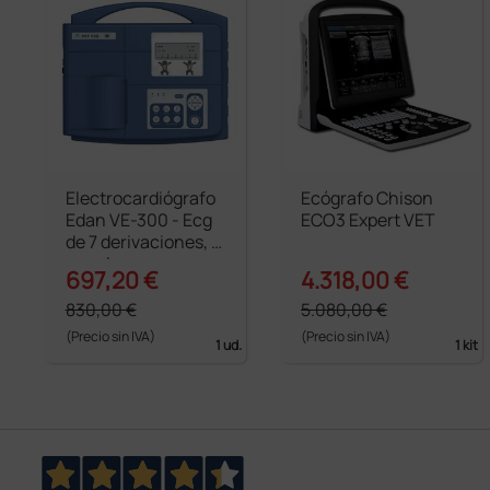
Electrocardiógrafo
Ecógrafo Chison
Edan VE-300 - Ecg
ECO3 Expert VET
de 7 derivaciones, 3
canales
697,20 €
4.318,00 €
830,00 €
5.080,00 €
(Precio sin IVA)
(Precio sin IVA)
1 ud.
1 kit