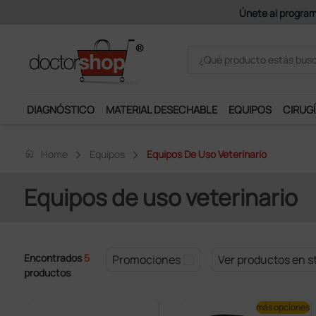
Únete al programa Ds Plus y p
DIAGNÓSTICO
MATERIAL DESECHABLE
EQUIPOS
CIRUGÍ
home
Home
Equipos
Equipos De Uso Veterinario
Equipos de uso veterinario
Encontrados
5
Promociones
Ver productos en s
productos
más opciones