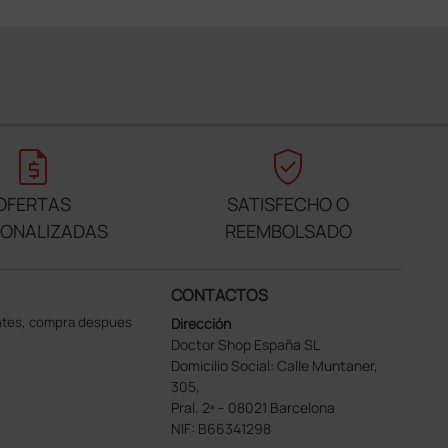
request_quote
verified_user
OFERTAS
SATISFECHO O
SONALIZADAS
REEMBOLSADO
CONTACTOS
ntes, compra despues
Dirección
Doctor Shop España SL
Domicilio Social: Calle Muntaner,
305,
Pral. 2ª – 08021 Barcelona
NIF: B66341298