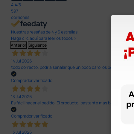
4,4
/5
597
opiniones
Nuestras reseñas de 4 y 5 estrellas.
Haga clic aquí para leerlos todos >
Anterior
Siguiente
14 Jul 2026
todo correcto. podria señalar que un poco caro los portes y el pl
Comprador verificado
13 Jul 2026
Es fácil hacer el pedido. El producto, bastante mas barato que 
Comprador verificado
13 Jul 2026