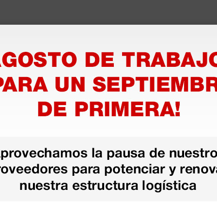
azo de entrega se alarga.
en otras plataformas de material médico. Pero el envío cuesta más del 