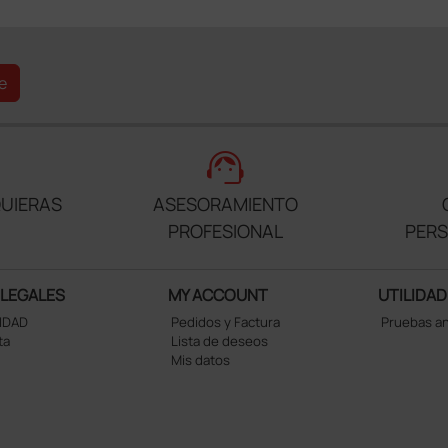
e
support_agent
UIERAS
ASESORAMIENTO
PROFESIONAL
PER
 LEGALES
MY ACCOUNT
UTILIDAD
CIDAD
Pedidos y Factura
Pruebas a
ta
Lista de deseos
Mis datos