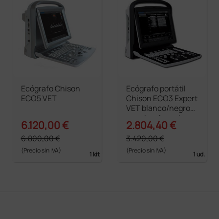
Ecógrafo Chison
Ecógrafo portátil
ECO5 VET
Chison ECO3 Expert
VET blanco/negro
con doppler - sin
6.120,00 €
2.804,40 €
sondas
6.800,00 €
3.420,00 €
(Precio sin IVA)
(Precio sin IVA)
1 kit
1 ud.