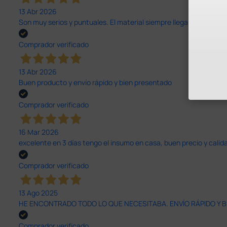
13 Abr 2026
Son muy serios y puntuales. El material siempre llega muy bien¡¡¡
Comprador verificado
13 Abr 2026
Buen producto y envío rápido y bien presentado
Comprador verificado
16 Mar 2026
excelente en 3 días tengo el insumo en casa, buen precio y calid
Comprador verificado
13 Ago 2025
HE ENCONTRADO TODO LO QUE NECESITABA. ENVÍO RÁPIDO Y B
Comprador verificado