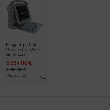
Ecógrafo portátil
Chison ECO5 VET -
sin sondas
5.634,00 €
6.260,00 €
(Precio sin IVA)
1 ud.