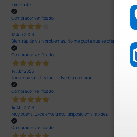
Excelente
Comprador verificado
12 Jun 2026
Bien, rápida y sin problemas. No me gusta que se oferten productos
Comprador verificado
14 Abr 2026
Todo muy rápido y fácil,volveré a comprar.
Comprador verificado
14 Abr 2026
Muy buena. Excelente trato, disposición y rapidez
Comprador verificado