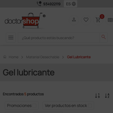
call_quality
language
934922119
0
person
favorite_border
shopping_cart
two_page
menu
search
home
Home
Material Desechable
Gel Lubricante
Gel lubricante
Encontrados
5
productos
Promociones
Ver productos en stock