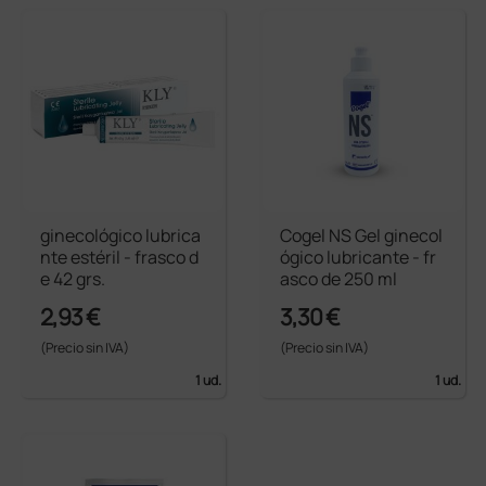
ginecológico lubrica
Cogel NS Gel ginecol
nte estéril - frasco d
ógico lubricante - fr
e 42 grs.
asco de 250 ml
2,93 €
3,30 €
(Precio sin IVA)
(Precio sin IVA)
1 ud.
1 ud.