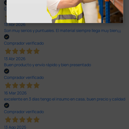
Comprador verificado
13 Abr 2026
Son muy serios y puntuales. El material siempre llega muy bien¡¡¡
Comprador verificado
13 Abr 2026
Buen producto y envío rápido y bien presentado
Comprador verificado
16 Mar 2026
excelente en 3 días tengo el insumo en casa, buen precio y calidad
Comprador verificado
13 Ago 2025