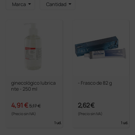
Marca
Cantidad
ginecológico lubrica
- Frasco de 82 g
nte - 250 ml
4,91 €
2,62 €
5,17 €
(Precio sin IVA)
(Precio sin IVA)
1 ud.
1 ud.