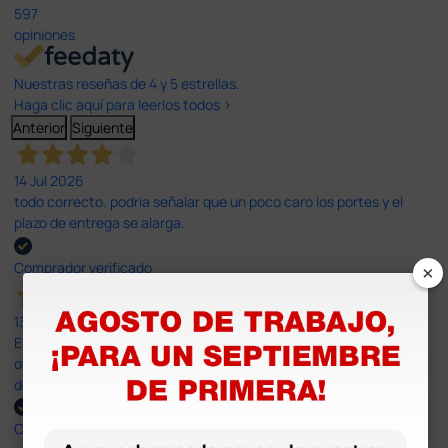
597
opiniones
Nuestras reseñas de 4 y 5 estrellas.
Haga clic aquí para leerlos todos >
Anterior
Siguiente
14 Jul 2026
todo correcto. podria señalar que un poco caro los portes y el
plazo de entrega se alarga.
×
Comprador verificado
13 Jul 2026
Es fácil hacer el pedido. El producto, bastante mas barato que en
otras plataformas de material médico. Pero el envío cuesta más
del doble que en cualquier otra empresa dentro de España.
Comprador verificado