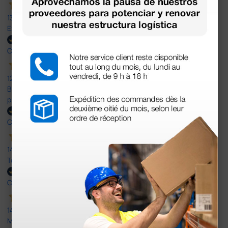
13 Jul 2026
Excelente
Comprador verificado
12 Jun 2026
Bien, rápida y sin problemas. No me gusta que se oferten
productos sin incluir el IVA que luego nos van a cobrar.
Comprador verificado
14 Abr 2026
Todo muy rápido y fácil,volveré a comprar.
Comprador verificado
14 Abr 2026
Muy buena. Excelente trato, disposición y rapidez