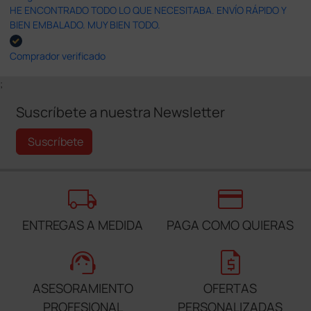
HE ENCONTRADO TODO LO QUE NECESITABA. ENVÍO RÁPIDO Y
BIEN EMBALADO. MUY BIEN TODO.
Comprador verificado
;
Suscríbete a nuestra Newsletter
Suscríbete
local_shipping
credit_card
ENTREGAS A MEDIDA
PAGA COMO QUIERAS
support_agent
request_quote
ASESORAMIENTO
OFERTAS
PROFESIONAL
PERSONALIZADAS