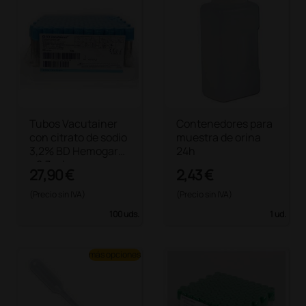
Tubos Vacutainer
Contenedores para
con citrato de sodio
muestra de orina
3,2% BD Hemogard
24h
- 2,7 ml
27,90 €
2,43 €
(Precio sin IVA)
(Precio sin IVA)
100 uds.
1 ud.
más opciones