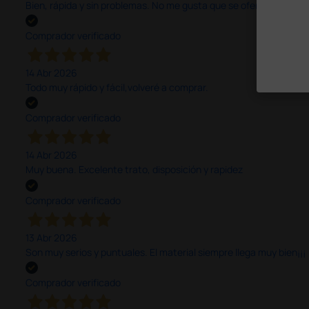
Bien, rápida y sin problemas. No me gusta que se oferten productos
Comprador verificado
14 Abr 2026
Todo muy rápido y fácil,volveré a comprar.
Comprador verificado
14 Abr 2026
Muy buena. Excelente trato, disposición y rapidez
Comprador verificado
13 Abr 2026
Son muy serios y puntuales. El material siempre llega muy bien¡¡¡
Comprador verificado