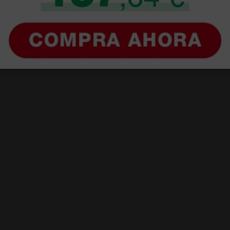
 sin incluir el IVA que luego nos van a cobrar.