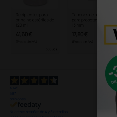
Recipientes para
Tapones de rosca
orina no estériles de
para probetas de Ø
120 ml
13 mm
41,60 €
17,80 €
(Precio sin IVA)
(Precio sin IVA)
300 uds.
1000 uds.
4,4
/5
597
opiniones
Nuestras reseñas de 4 y 5 estrellas.