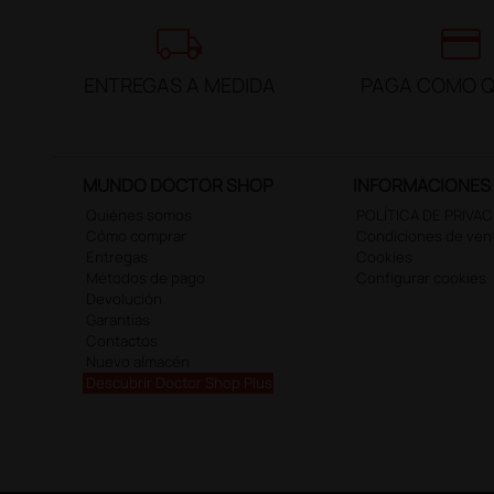
local_shipping
credit_card
ENTREGAS A MEDIDA
PAGA COMO Q
MUNDO DOCTOR SHOP
INFORMACIONES
Quiénes somos
POLÍTICA DE PRIVA
Cómo comprar
Condiciones de ven
Entregas
Cookies
Métodos de pago
Configurar cookies
Devolución
Garantías
Contactos
Nuevo almacén
Descubrir Doctor Shop Plus