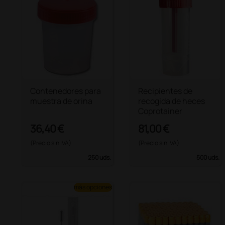
Contenedores para
Recipientes de
muestra de orina
recogida de heces
Coprotainer
36,40 €
81,00 €
(Precio sin IVA)
(Precio sin IVA)
250 uds.
500 uds.
más opciones