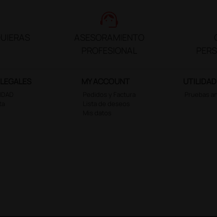
support_agent
UIERAS
ASESORAMIENTO
PROFESIONAL
PER
 LEGALES
MY ACCOUNT
UTILIDAD
CIDAD
Pedidos y Factura
Pruebas a
ta
Lista de deseos
Mis datos