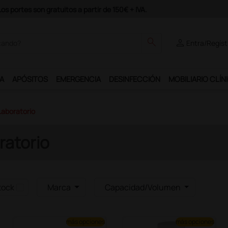
 programa Ds Plus y podrás disfrutar de muchos servicios exclusivos.
search
person
Entra/Regíst
A
APÓSITOS
EMERGENCIA
DESINFECCIÓN
MOBILIARIO CLÍN
Laboratorio
ratorio
tock
Marca
Capacidad/Volumen
más opciones
más opciones