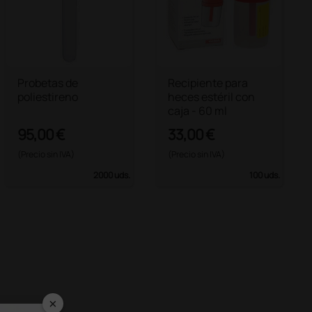
Probetas de
Recipiente para
poliestireno
heces estéril con
caja - 60 ml
95,00 €
33,00 €
(Precio sin IVA)
(Precio sin IVA)
2000 uds.
100 uds.
×