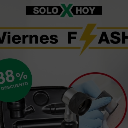
Tubo de ensayo de
Tubo Vacutainer
orina de 12 ml
Plus EDTA K3 con
cierre de seguridad
Hemogard - 3 ml
27,40 €
15,42 €
(Precio sin IVA)
(Precio sin IVA)
100 uds.
100 uds.