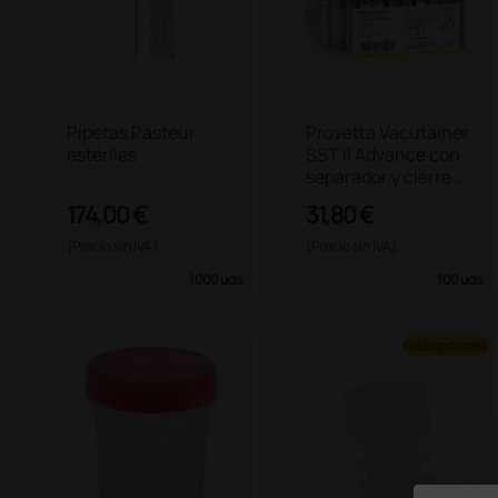
Pipetas Pasteur
Provetta Vacutainer
estériles
SST II Advance con
separador y cierre
de seguridad
174,00 €
31,80 €
Hemogard - 5 ml
(Precio sin IVA)
(Precio sin IVA)
1000 uds.
100 uds.
más opciones