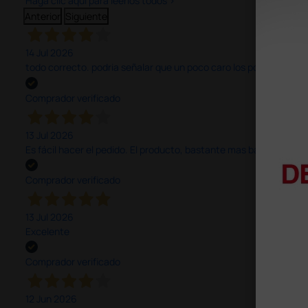
Haga clic aquí para leerlos todos >
Anterior
Siguiente
14 Jul 2026
todo correcto. podria señalar que un poco caro los portes y el pl
Comprador verificado
13 Jul 2026
Es fácil hacer el pedido. El producto, bastante mas barato que 
Comprador verificado
13 Jul 2026
Excelente
Comprador verificado
12 Jun 2026