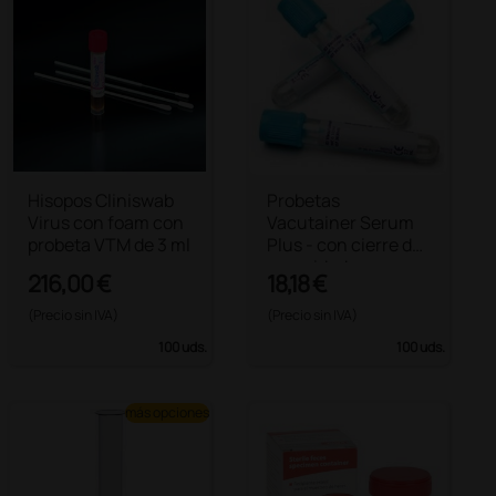
Hisopos Cliniswab
Probetas
Virus con foam con
Vacutainer Serum
probeta VTM de 3 ml
Plus - con cierre de
seguridad
216,00 €
18,18 €
Hemogard - 6 ml
(Precio sin IVA)
(Precio sin IVA)
100 uds.
100 uds.
más opciones