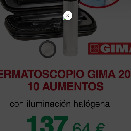
×
azo de entrega se alarga.
en otras plataformas de material médico. Pero el envío cuesta más del 