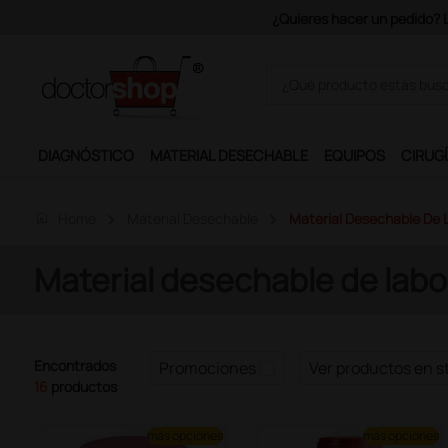
Únete al
DIAGNÓSTICO
MATERIAL DESECHABLE
EQUIPOS
CIRUGÍ
home
Home
Material Desechable
Material Desechable De 
Material desechable de labo
Encontrados
Promociones
Ver productos en s
16
productos
más opciones
más opciones