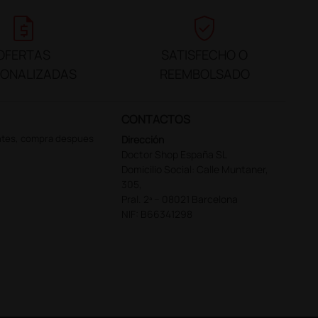
request_quote
verified_user
OFERTAS
SATISFECHO O
SONALIZADAS
REEMBOLSADO
CONTACTOS
ntes, compra despues
Dirección
Doctor Shop España SL
Domicilio Social: Calle Muntaner,
305,
Pral. 2ª – 08021 Barcelona
NIF: B66341298