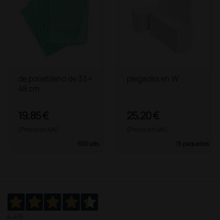
de polietileno de 33 ×
plegadas en W
48 cm
19,85 €
25,20 €
(Precio sin IVA)
(Precio sin IVA)
500 uds.
15 paquetes
4,4
/5