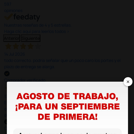
597
opiniones
Nuestras reseñas de 4 y 5 estrellas.
Haga clic aquí para leerlos todos >
Anterior
Siguiente
14 Jul 2026
todo correcto. podria señalar que un poco caro los portes y el
plazo de entrega se alarga.
×
Comprador verificado
13 Jul 2026
Es fácil hacer el pedido. El producto, bastante mas barato que en
otras plataformas de material médico. Pero el envío cuesta más
del doble que en cualquier otra empresa dentro de España.
Comprador verificado