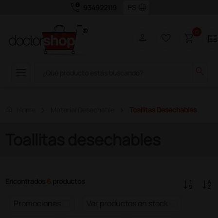
call_quality
language
934922119
0
person
favorite_border
shopping_cart
two_page
menu
search
home
Home
Material Desechable
Toallitas Desechables
Toallitas desechables
Encontrados
6
productos
Promociones
Ver productos en stock