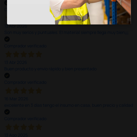
Comprador verificado
13 Abr 2026
Son muy serios y puntuales. El material siempre llega muy bien¡¡¡
Comprador verificado
13 Abr 2026
Buen producto y envío rápido y bien presentado
Comprador verificado
16 Mar 2026
excelente en 3 días tengo el insumo en casa, buen precio y calidad
Comprador verificado
13 Ago 2025