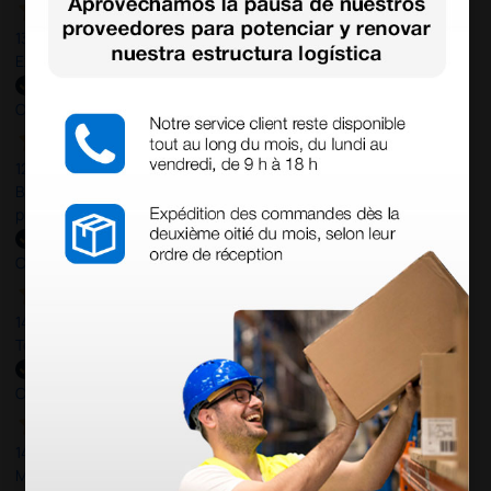
13 Jul 2026
Excelente
Comprador verificado
12 Jun 2026
×
Bien, rápida y sin problemas. No me gusta que se oferten
productos sin incluir el IVA que luego nos van a cobrar.
Comprador verificado
14 Abr 2026
Todo muy rápido y fácil,volveré a comprar.
Comprador verificado
14 Abr 2026
Muy buena. Excelente trato, disposición y rapidez