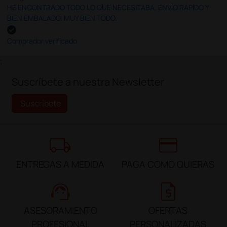
HE ENCONTRADO TODO LO QUE NECESITABA. ENVÍO RÁPIDO Y
BIEN EMBALADO. MUY BIEN TODO.
Comprador verificado
;
Suscríbete a nuestra Newsletter
Suscríbete
local_shipping
credit_card
ENTREGAS A MEDIDA
PAGA COMO QUIERAS
support_agent
request_quote
ASESORAMIENTO
OFERTAS
PROFESIONAL
PERSONALIZADAS