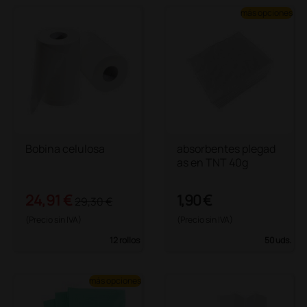
más opciones
Bobina celulosa
absorbentes plegad
as en TNT 40g
24,91 €
1,90 €
29,30 €
(Precio sin IVA)
(Precio sin IVA)
12 rollos
50 uds.
más opciones