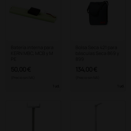
Batería interna para
Bolsa Seca 421 para
KERN MBC, MCB y M
básculas Seca 869 y
PE
899
50,00 €
134,00 €
(Precio sin IVA)
(Precio sin IVA)
1 ud.
1 ud.