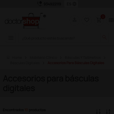
call_quality
language
934922119
0
person
favorite_border
shopping_cart
two_page
menu
search
home
Home
Mobiliario Clínico
Básculas Y Tallímetros
Básculas Digitales
Accesorios Para Básculas Digitales
Accesorios para básculas
digitales
Encontrados
10
productos