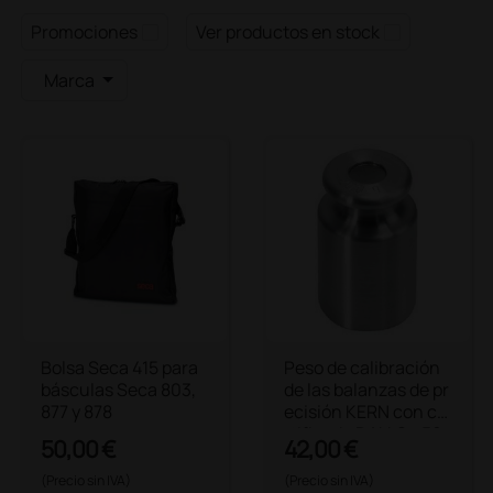
Promociones
Ver productos en stock
Marca
Bolsa Seca 415 para
Peso de calibración
básculas Seca 803,
de las balanzas de pr
877 y 878
ecisión KERN con ce
rtificado DAkkS - 50
50,00 €
42,00 €
g
(Precio sin IVA)
(Precio sin IVA)