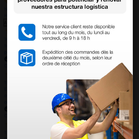
Nuestras reseñas de 4 y 5 estrellas.
Haga clic aquí para leerlos todos >
Anterior
Siguiente
14 Jul 2026
todo correcto. podria señalar que un poco caro los portes y el
plazo de entrega se alarga.
Comprador verificado
13 Jul 2026
Es fácil hacer el pedido. El producto, bastante mas barato que en
otras plataformas de material médico. Pero el envío cuesta más
del doble que en cualquier otra empresa dentro de España.
Comprador verificado
13 Jul 2026
Excelente