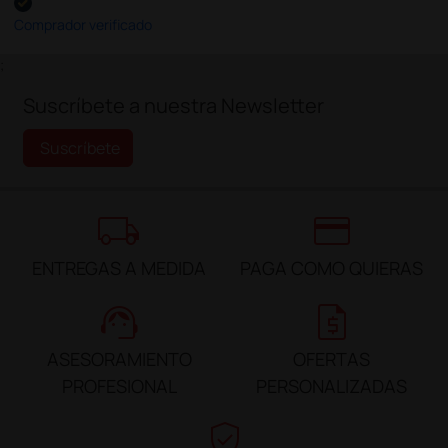
Comprador verificado
;
Suscríbete a nuestra Newsletter
Suscríbete
local_shipping
credit_card
ENTREGAS A MEDIDA
PAGA COMO QUIERAS
support_agent
request_quote
ASESORAMIENTO
OFERTAS
PROFESIONAL
PERSONALIZADAS
verified_user