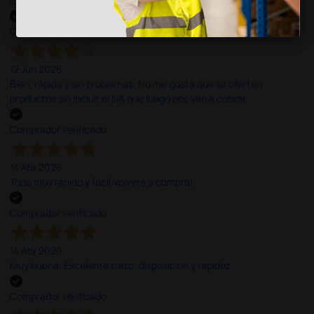
Comprador verificado
12 Jun 2026
Bien, rápida y sin problemas. No me gusta que se oferten
productos sin incluir el IVA que luego nos van a cobrar.
Comprador verificado
14 Abr 2026
Todo muy rápido y fácil,volveré a comprar.
Comprador verificado
14 Abr 2026
Muy buena. Excelente trato, disposición y rapidez
Comprador verificado