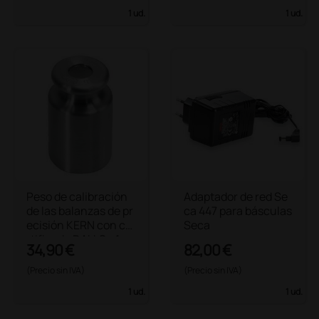
1 ud.
1 ud.
Peso de calibración
Adaptador de red Se
de las balanzas de pr
ca 447 para básculas
ecisión KERN con ce
Seca
rtificado DAkkS - 1 g
34,90 €
82,00 €
(Precio sin IVA)
(Precio sin IVA)
1 ud.
1 ud.