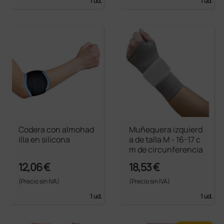
1 ud.
1 ud.
Codera con almohad
Muñequera izquierd
illa en silicona
a de talla M - 16-17 c
m de circunferencia
12,06 €
18,53 €
(Precio sin IVA)
(Precio sin IVA)
1 ud.
1 ud.