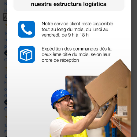
Nuestras reseñas de 4 y 5 estrellas.
Haga clic aquí para leerlos todos >
Anterior
Siguiente
14 Jul 2026
todo correcto. podria señalar que un poco caro los portes y el
plazo de entrega se alarga.
Comprador verificado
13 Jul 2026
Es fácil hacer el pedido. El producto, bastante mas barato que en
otras plataformas de material médico. Pero el envío cuesta más
del doble que en cualquier otra empresa dentro de España.
Comprador verificado
13 Jul 2026
Excelente