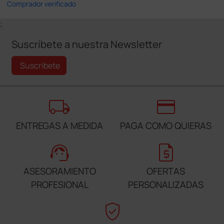
Comprador verificado
;
Suscríbete a nuestra Newsletter
Suscríbete
local_shipping
credit_card
ENTREGAS A MEDIDA
PAGA COMO QUIERAS
support_agent
request_quote
ASESORAMIENTO
OFERTAS
PROFESIONAL
PERSONALIZADAS
verified_user