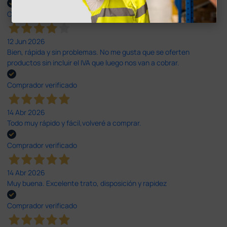
Comprador verificado
12 Jun 2026
Bien, rápida y sin problemas. No me gusta que se oferten
productos sin incluir el IVA que luego nos van a cobrar.
Comprador verificado
14 Abr 2026
Todo muy rápido y fácil,volveré a comprar.
Comprador verificado
14 Abr 2026
Muy buena. Excelente trato, disposición y rapidez
Comprador verificado