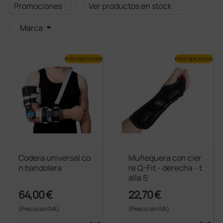
Promociones
Ver productos en stock
Marca
más opciones
más opciones
Codera universal co
Muñequera con cier
n bandolera
re Q-Fit - derecha - t
alla S
64,00 €
22,70 €
(Precio sin IVA)
(Precio sin IVA)