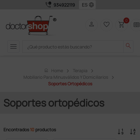
call_quality
language
934922119
0
person
favorite_border
shopping_cart
two_page
menu
search
home
Home
Terapia
Mobiliario Para Minusválidos Y Domiciliarios
Soportes Ortopédicos
Soportes ortopédicos
Encontrados
10
productos