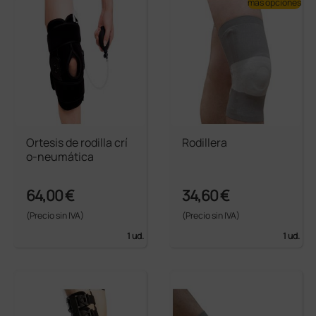
más opciones
Ortesis de rodilla crí
Rodillera
o-neumática
64,00 €
34,60 €
(Precio sin IVA)
(Precio sin IVA)
1 ud.
1 ud.