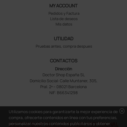
MY ACCOUNT
Pedidos y Factura
Lista de deseos
Mis datos
UTILIDAD
Pruebas antes, compra despues
CONTACTOS
Dirección
Doctor Shop España SL
Domicilio Social: Calle Muntaner, 305,
Pral. 2ª – 08021 Barcelona
NIF: B66341298
cancel
Utilizamos cookies para garantizarte la mejor experiencia de
compra, ofrecerte contenidos en línea con tus preferencias,
personalizar nuestros contenidos publicitarios y obtener
DOCTOR SHOP ES UN SITIO WEB PROFESIONAL