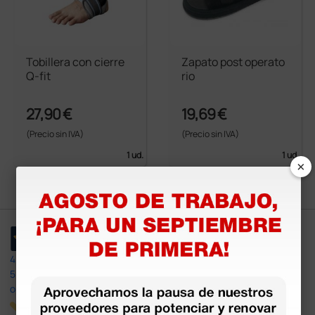
Tobillera con cierre
Zapato post operato
Q-fit
rio
27,90 €
19,69 €
(Precio sin IVA)
(Precio sin IVA)
1 ud.
1 ud.
×
4,4
/5
597
opiniones