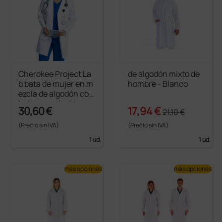
Cherokee Project La
de algodón mixto de
b bata de mujer en m
hombre - Blanco
ezcla de algodón con
botones color blanc
30,60 €
17,94 €
21,10 €
o
(Precio sin IVA)
(Precio sin IVA)
1 ud.
1 ud.
más opciones
más opciones