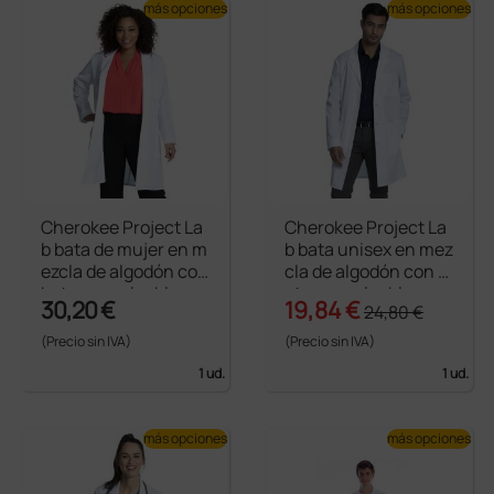
más opciones
más opciones
Cherokee Project La
Cherokee Project La
b bata de mujer en m
b bata unisex en mez
ezcla de algodón con
cla de algodón con b
botones color blanc
otones color blanco
30,20 €
19,84 €
24,80 €
o
(Precio sin IVA)
(Precio sin IVA)
1 ud.
1 ud.
más opciones
más opciones