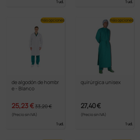
1 ud.
1 ud.
más opciones
más opciones
de algodón de hombr
quirúrgica unisex
e - Blanco
25,23 €
27,40 €
33,20 €
(Precio sin IVA)
(Precio sin IVA)
1 ud.
1 ud.