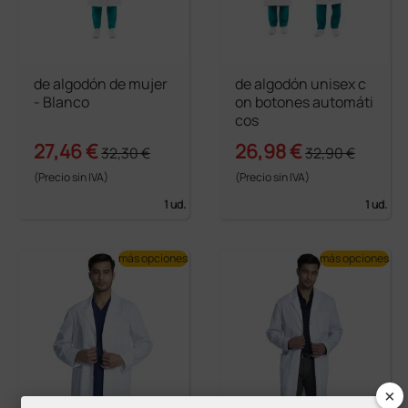
de algodón de mujer
de algodón unisex c
- Blanco
on botones automáti
cos
27,46 €
26,98 €
32,30 €
32,90 €
(Precio sin IVA)
(Precio sin IVA)
1 ud.
1 ud.
más opciones
más opciones
×