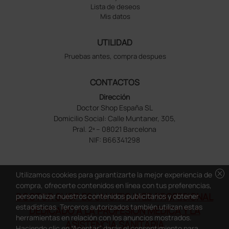
Lista de deseos
Mis datos
UTILIDAD
Pruebas antes, compra despues
CONTACTOS
Dirección
Doctor Shop España SL
Domicilio Social: Calle Muntaner, 305,
Pral. 2ª – 08021 Barcelona
NIF: B66341298
cancel
Utilizamos cookies para garantizarte la mejor experiencia de
compra, ofrecerte contenidos en línea con tus preferencias,
DOCTOR SHOP ES UN SITIO WEB PROFESIONAL
personalizar nuestros contenidos publicitarios y obtener
estadísticas. Terceros autorizados también utilizan estas
DEDICADO A LA PROFESIÓN MÉDICA Y LA
herramientas en relación con los anuncios mostrados.
ASISTENCIA SANITARIA
Haciendo clic en “Aceptar” darás el consentimiento para