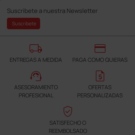
Suscríbete a nuestra Newsletter
Suscríbete
local_shipping
credit_card
ENTREGAS A MEDIDA
PAGA COMO QUIERAS
support_agent
request_quote
ASESORAMIENTO
OFERTAS
PROFESIONAL
PERSONALIZADAS
verified_user
SATISFECHO O
REEMBOLSADO