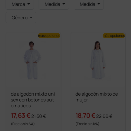
Marca
Medida
Medida
Género
más opciones
más opciones
de algodón mixto uni
de algodón mixto de
sex con botones aut
mujer
omáticos
17,63 €
18,70 €
21,50 €
22,00 €
(Precio sin IVA)
(Precio sin IVA)