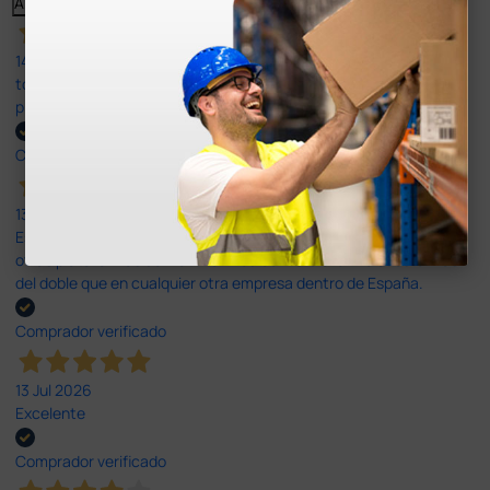
Anterior
Siguiente
14 Jul 2026
todo correcto. podria señalar que un poco caro los portes y el
plazo de entrega se alarga.
Comprador verificado
13 Jul 2026
Es fácil hacer el pedido. El producto, bastante mas barato que en
otras plataformas de material médico. Pero el envío cuesta más
del doble que en cualquier otra empresa dentro de España.
Comprador verificado
13 Jul 2026
Excelente
Comprador verificado