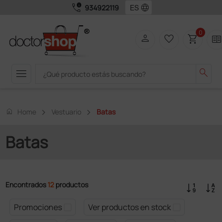
call_quality
language
934922119
0
person
favorite_border
shopping_cart
two_page
menu
search
home
Home
Vestuario
Batas
Batas
Encontrados
12
productos
Promociones
Ver productos en stock