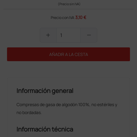
(Precio sin IVA)
3,10 €
Precio con IVA
add
remove
AÑADIR A LA CESTA
Información general
Compresas de gasa de algodón 100%, no estériles y
no bordadas.
Información técnica