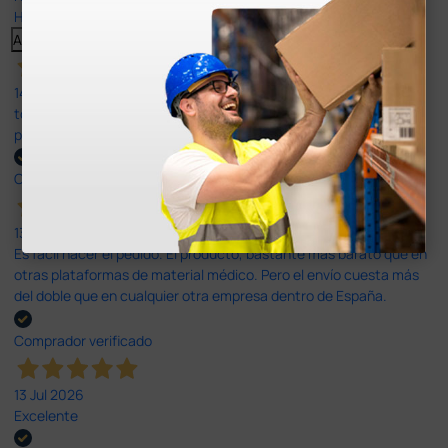
Haga clic aquí para leerlos todos >
Anterior
Siguiente
14 Jul 2026
todo correcto. podria señalar que un poco caro los portes y el
plazo de entrega se alarga.
Comprador verificado
13 Jul 2026
Es fácil hacer el pedido. El producto, bastante mas barato que en
otras plataformas de material médico. Pero el envío cuesta más
del doble que en cualquier otra empresa dentro de España.
Comprador verificado
13 Jul 2026
Excelente