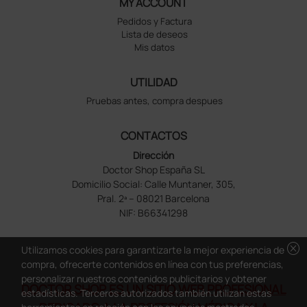
MY ACCOUNT
Pedidos y Factura
Lista de deseos
Mis datos
UTILIDAD
Pruebas antes, compra despues
CONTACTOS
Dirección
Doctor Shop España SL
Domicilio Social: Calle Muntaner, 305,
Pral. 2ª – 08021 Barcelona
NIF: B66341298
cancel
Utilizamos cookies para garantizarte la mejor experiencia de
compra, ofrecerte contenidos en línea con tus preferencias,
personalizar nuestros contenidos publicitarios y obtener
DOCTOR SHOP ES UN SITIO WEB PROFESIONAL
estadísticas. Terceros autorizados también utilizan estas