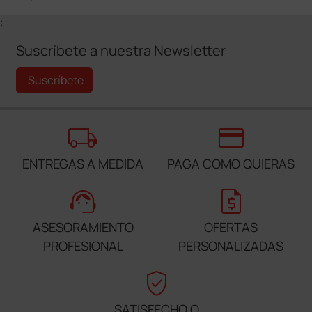
;
Suscríbete a nuestra Newsletter
Suscríbete
local_shipping
credit_card
ENTREGAS A MEDIDA
PAGA COMO QUIERAS
support_agent
request_quote
ASESORAMIENTO
OFERTAS
PROFESIONAL
PERSONALIZADAS
verified_user
SATISFECHO O