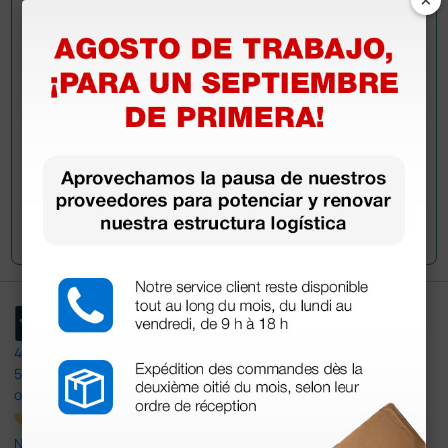
información?
Envía ahora mismo tu pregunta a los colegas que ya
han adquirido este producto.
Envía tu pregunta
4,4
/5
597
opiniones
Nuestras reseñas de 4 y 5 estrellas.