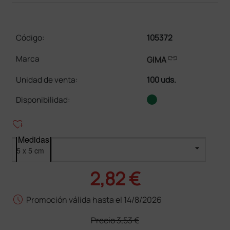
Código:
105372
link
Marca
GIMA
Unidad de venta
:
100 uds.
Disponibilidad:
heart_plus
Medidas
2,82 €
schedule
Promoción válida hasta el 14/8/2026
Precio
3,53 €