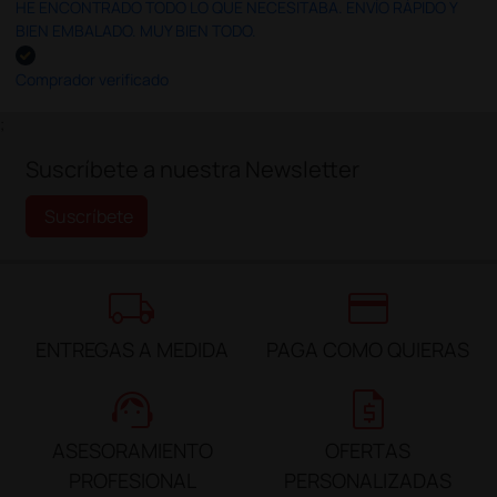
HE ENCONTRADO TODO LO QUE NECESITABA. ENVÍO RÁPIDO Y
BIEN EMBALADO. MUY BIEN TODO.
Comprador verificado
;
Suscríbete a nuestra Newsletter
Suscríbete
local_shipping
credit_card
ENTREGAS A MEDIDA
PAGA COMO QUIERAS
support_agent
request_quote
ASESORAMIENTO
OFERTAS
PROFESIONAL
PERSONALIZADAS