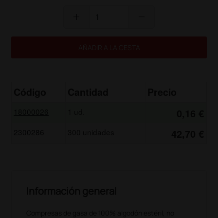
add
remove
AÑADIR A LA CESTA
Código
Cantidad
Precio
18000026
1 ud.
0,16 €
2300286
300 unidades
42,70 €
Información general
Compresas de gasa de 100% algodón estéril, no