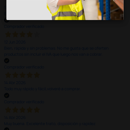
13 Jul 2026
Excelente
Comprador verificado
12 Jun 2026
Bien, rápida y sin problemas. No me gusta que se oferten
productos sin incluir el IVA que luego nos van a cobrar.
Comprador verificado
14 Abr 2026
Todo muy rápido y fácil,volveré a comprar.
Comprador verificado
14 Abr 2026
Muy buena. Excelente trato, disposición y rapidez