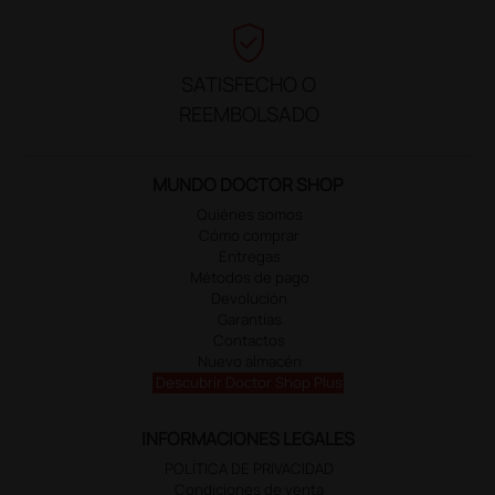
verified_user
SATISFECHO O
REEMBOLSADO
MUNDO DOCTOR SHOP
Quiénes somos
Cómo comprar
Entregas
Métodos de pago
Devolución
Garantías
Contactos
Nuevo almacén
Descubrir Doctor Shop Plus
INFORMACIONES LEGALES
POLÍTICA DE PRIVACIDAD
Condiciones de venta