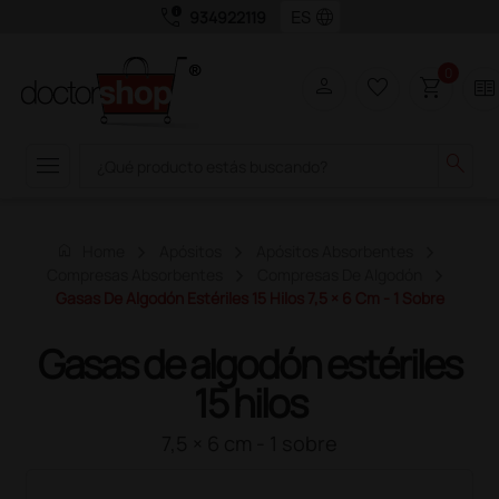
call_quality
language
934922119
0
person
favorite_border
shopping_cart
two_pager
menu
search
home
Home
Apósitos
Apósitos Absorbentes
Compresas Absorbentes
Compresas De Algodón
Gasas De Algodón Estériles 15 Hilos 7,5 × 6 Cm - 1 Sobre
Gasas de algodón estériles
15 hilos
7,5 × 6 cm - 1 sobre