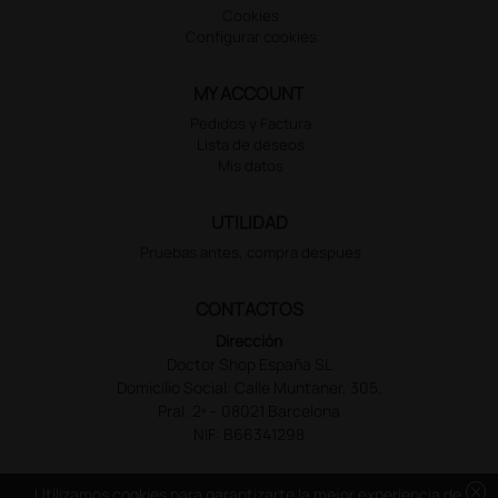
Cookies
Configurar cookies
MY ACCOUNT
Pedidos y Factura
Lista de deseos
Mis datos
UTILIDAD
Pruebas antes, compra despues
CONTACTOS
Dirección
Doctor Shop España SL
Domicilio Social: Calle Muntaner, 305,
Pral. 2ª – 08021 Barcelona
NIF: B66341298
cancel
Utilizamos cookies para garantizarte la mejor experiencia de