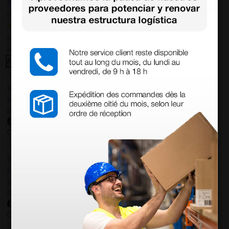
597
opiniones
Nuestras reseñas de 4 y 5 estrellas.
Haga clic aquí para leerlos todos >
Anterior
Siguiente
14 Jul 2026
todo correcto. podria señalar que un poco caro los portes y el
plazo de entrega se alarga.
Comprador verificado
13 Jul 2026
Es fácil hacer el pedido. El producto, bastante mas barato que en
otras plataformas de material médico. Pero el envío cuesta más
del doble que en cualquier otra empresa dentro de España.
Comprador verificado