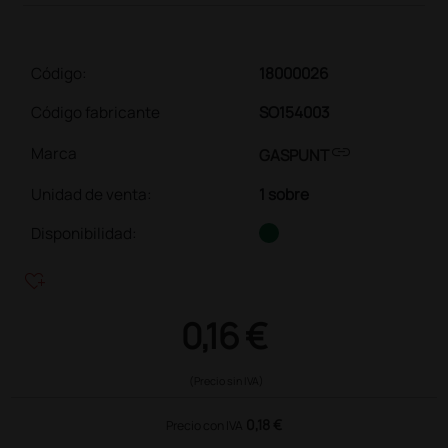
Código:
18000026
Código fabricante
SO154003
link
Marca
GASPUNT
Unidad de venta
:
1 sobre
Disponibilidad:
heart_plus
0,16 €
(Precio sin IVA)
0,18 €
Precio con IVA