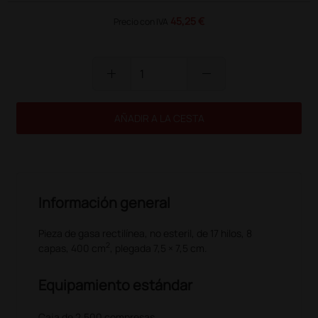
45,25 €
Precio con IVA
add
remove
AÑADIR A LA CESTA
Información general
Pieza de gasa rectilínea, no esteril, de 17 hilos, 8
2
capas, 400 cm
, plegada 7,5 × 7,5 cm.
Equipamiento estándar
Caja de 2.500 compresas.