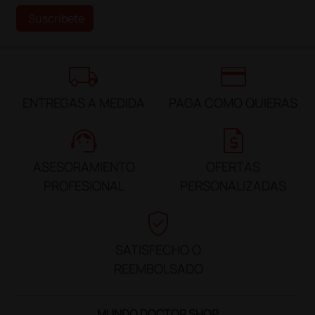
Suscríbete
local_shipping
credit_card
ENTREGAS A MEDIDA
PAGA COMO QUIERAS
support_agent
request_quote
ASESORAMIENTO
OFERTAS
PROFESIONAL
PERSONALIZADAS
verified_user
SATISFECHO O
REEMBOLSADO
MUNDO DOCTOR SHOP