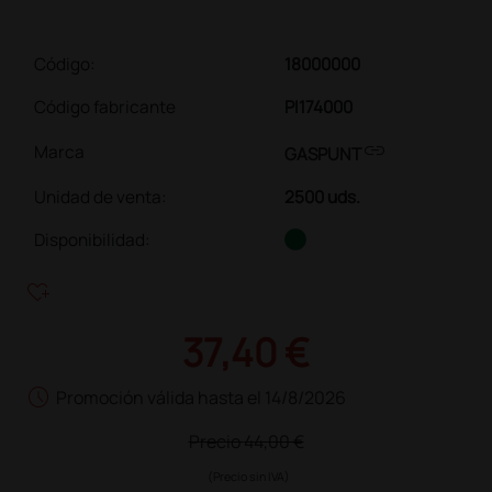
Código:
18000000
Código fabricante
PI174000
link
Marca
GASPUNT
Unidad de venta
:
2500 uds.
Disponibilidad:
heart_plus
37,40 €
schedule
Promoción válida hasta el 14/8/2026
Precio
44,00 €
(Precio sin IVA)