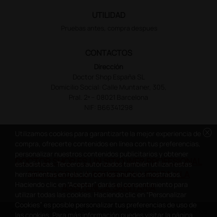
UTILIDAD
Pruebas antes, compra despues
CONTACTOS
Dirección
Doctor Shop España SL
Domicilio Social: Calle Muntaner, 305,
Pral. 2ª – 08021 Barcelona
NIF: B66341298
cancel
Utilizamos cookies para garantizarte la mejor experiencia de
compra, ofrecerte contenidos en línea con tus preferencias,
personalizar nuestros contenidos publicitarios y obtener
DOCTOR SHOP ES UN SITIO WEB PROFESIONAL
estadísticas. Terceros autorizados también utilizan estas
DEDICADO A LA PROFESIÓN MÉDICA Y LA
herramientas en relación con los anuncios mostrados.
Haciendo clic en “Aceptar” darás el consentimiento para
ASISTENCIA SANITARIA
utilizar todas las cookies. Haciendo clic en “Personalizar
Cookies” es posible personalizar tus preferencias de uso de
Copyright Doctor Shop España 2005-2026 - Todos los derechos
las cookies. Para más información puedes visitar la página