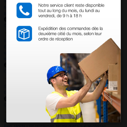
14 Jul 2026
todo correcto. podria señalar que un poco caro los portes y el
plazo de entrega se alarga.
Comprador verificado
13 Jul 2026
Es fácil hacer el pedido. El producto, bastante mas barato que en
otras plataformas de material médico. Pero el envío cuesta más
del doble que en cualquier otra empresa dentro de España.
Comprador verificado
13 Jul 2026
Excelente
Comprador verificado
12 Jun 2026
Bien, rápida y sin problemas. No me gusta que se oferten