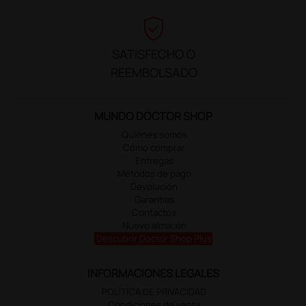
verified_user
SATISFECHO O
REEMBOLSADO
MUNDO DOCTOR SHOP
Quiénes somos
Cómo comprar
Entregas
Métodos de pago
Devolución
Garantías
Contactos
Nuevo almacén
Descubrir Doctor Shop Plus
INFORMACIONES LEGALES
POLÍTICA DE PRIVACIDAD
Condiciones de venta