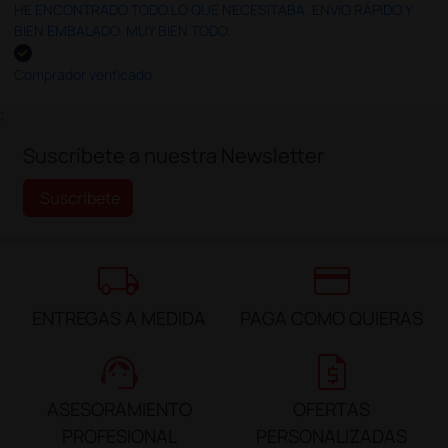
HE ENCONTRADO TODO LO QUE NECESITABA. ENVÍO RÁPIDO Y
BIEN EMBALADO. MUY BIEN TODO.
Comprador verificado
;
Suscríbete a nuestra Newsletter
Suscríbete
local_shipping
credit_card
ENTREGAS A MEDIDA
PAGA COMO QUIERAS
support_agent
request_quote
ASESORAMIENTO
OFERTAS
PROFESIONAL
PERSONALIZADAS