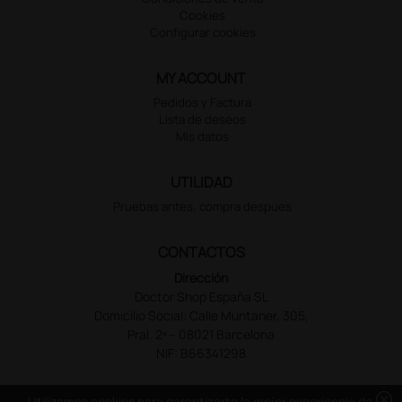
Cookies
Configurar cookies
MY ACCOUNT
Pedidos y Factura
Lista de deseos
Mis datos
UTILIDAD
Pruebas antes, compra despues
CONTACTOS
Dirección
Doctor Shop España SL
Domicilio Social: Calle Muntaner, 305,
Pral. 2ª – 08021 Barcelona
NIF: B66341298
cancel
Utilizamos cookies para garantizarte la mejor experiencia de