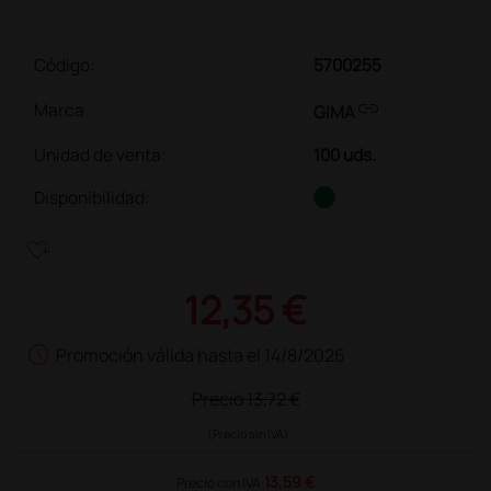
Código:
5700255
link
Marca
GIMA
Unidad de venta
:
100 uds.
Disponibilidad:
heart_plus
12,35 €
schedule
Promoción válida hasta el 14/8/2026
Precio
13,72 €
(Precio sin IVA)
13,59 €
Precio con IVA