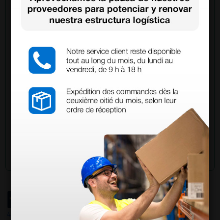
Pregúntale a un colega
¿Todavía tienes alguna duda? ¿Necesitas más
información?
Envía ahora mismo tu pregunta a los colegas que ya
han adquirido este producto.
Envía tu pregunta
4,4
/5