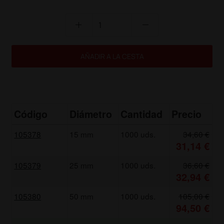
add
remove
AÑADIR A LA CESTA
Código
Diámetro
Cantidad
Precio
105378
15 mm
1000 uds.
34,60 €
31,14 €
105379
25 mm
1000 uds.
36,60 €
32,94 €
105380
50 mm
1000 uds.
105,00 €
94,50 €