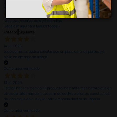
597
opiniones
Nuestras reseñas de 4 y 5 estrellas.
Haga clic aquí para leerlos todos >
Anterior
Siguiente
14 Jul 2026
todo correcto. podria señalar que un poco caro los portes y el
plazo de entrega se alarga.
Comprador verificado
13 Jul 2026
Es fácil hacer el pedido. El producto, bastante mas barato que en
otras plataformas de material médico. Pero el envío cuesta más
del doble que en cualquier otra empresa dentro de España.
Comprador verificado